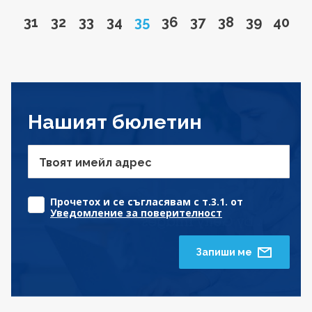
Go to page
Go to page
Go to page
Go to page
Page
Go to page
Go to page
Go to page
Go to pa
Go to
31
32
33
34
35
36
37
38
39
40
Нашият бюлетин
Твоят имейл адрес
Прочетох и се съгласявам с т.3.1. от
Уведомление за поверителност
Запиши ме