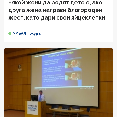
някой жени да родят дете е, ако
друга жена направи благороден
жест, като дари свои яйцеклетки
УМБАЛ Токуда