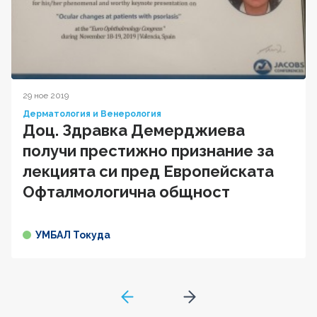
29 ное 2019
Дерматология и Венерология
Доц. Здравка Демерджиева
получи престижно признание за
лекцията си пред Европейската
Офталмологична общност
УМБАЛ Токуда
GoToPreviousPage
Go to next page