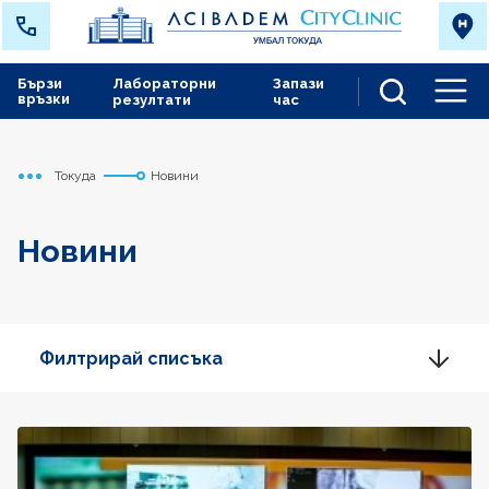
Бързи
Лабораторни
Запази
връзки
резултати
час
Men
Токуда
Новини
Начало
Новини
Филтрирай списъка