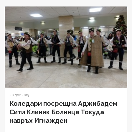
20 дек 2019
Коледари посрещна Аджибадем
Сити Клиник Болница Токуда
навръх Игнажден