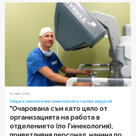
10 дек 2019
Обща и онкологична гинекология и тазова хирургия
"Очарована съм като цяло от
организацията на работа в
отделението (по Гинекология),
приветливия персонал, начина по