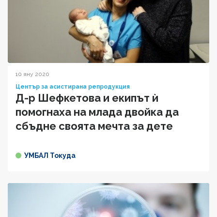
10 яну 2020
Център за асистирана репродукция
Д-р Шефкетова и екипът ѝ
помогнаха на млада двойка да
сбъдне своята мечта за дете
УМБАЛ Токуда