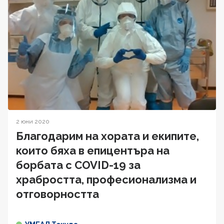
2 юни 2020
Благодарим на хората и екипите,
които бяха в епицентъра на
борбата с COVID-19 за
храбростта, професионализма и
отговорността