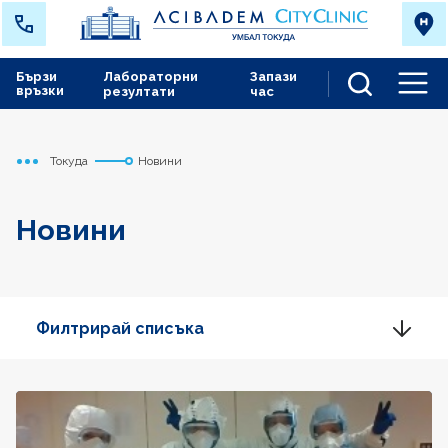
Бързи
Лабораторни
Запази
връзки
резултати
час
Men
Токуда
Новини
Начало
Новини
Филтрирай списъка