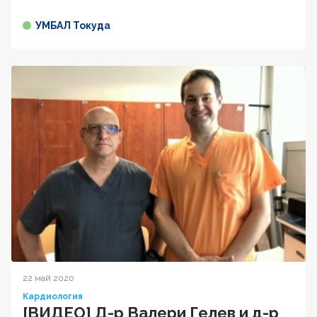
УМБАЛ Токуда
22 май 2020
Кардиология
[ВИДЕО] Д-р Валери Гелев и д-р