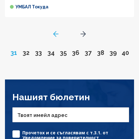
УМБАЛ Токуда
GoToPreviousPage
Go to next page
Page
Go to page
Go to page
Go to page
Go to page
Go to page
Go to page
Go to page
Go to pa
Go to
31
32
33
34
35
36
37
38
39
40
Нашият бюлетин
Твоят имейл адрес
Прочетох и се съгласявам с т.3.1. от
Уведомление за поверителност