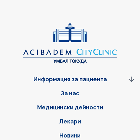
Информация за пациента
Фуутер навигация
За нас
Медицински дейности
Лекари
Новини