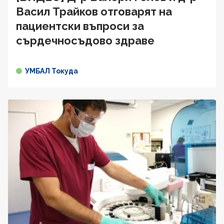
Васил Трайков отговарят на
пациентски въпроси за
сърдечносъдово здравe
УМБАЛ Токуда