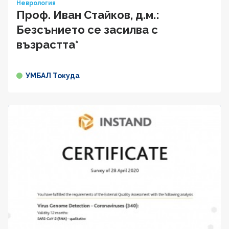
Неврология
Проф. Иван Cтaйкoв, д.м.:
Безсънието се засилва с
възрастта*
УМБАЛ Токуда