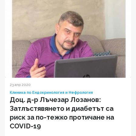
23 апр 2020
Клиника по Ендокринология и Нефрология
Доц. д-р Лъчезар Лозанов:
Затлъстявянето и диабетът са
риск за по-тежко протичане на
COVID-19