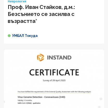
Неврология
Проф. Иван Cтaйкoв, д.м.:
Безсънието се засилва с
възрастта*
УМБАЛ Токуда