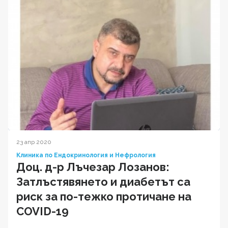
23 апр 2020
Клиника по Ендокринология и Нефрология
Доц. д-р Лъчезар Лозанов:
Затлъстявянето и диабетът са
риск за по-тежко протичане на
COVID-19