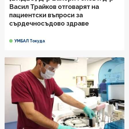
Васил Трайков отговарят на
пациентски въпроси за
сърдечносъдово здравe
УМБАЛ Токуда