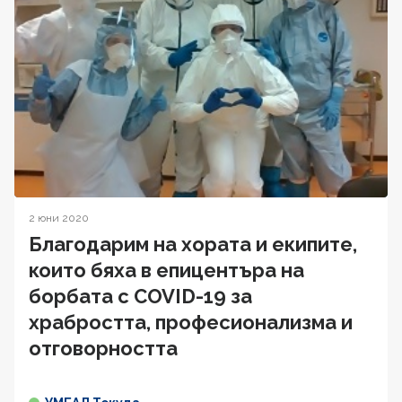
2 юни 2020
Благодарим на хората и екипите,
които бяха в епицентъра на
борбата с COVID-19 за
храбростта, професионализма и
отговорността