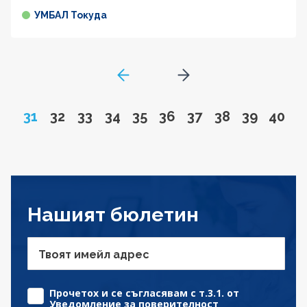
УМБАЛ Токуда
GoToPreviousPage
Go to next page
Page
Go to page
Go to page
Go to page
Go to page
Go to page
Go to page
Go to page
Go to pa
Go to
31
32
33
34
35
36
37
38
39
40
Нашият бюлетин
Твоят имейл адрес
Прочетох и се съгласявам с т.3.1. от
Уведомление за поверителност