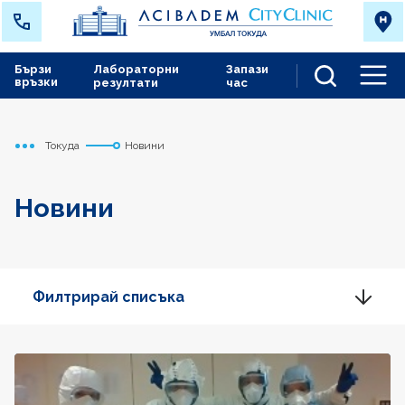
Бързи
Лабораторни
Запази
връзки
резултати
час
Men
Токуда
Новини
Начало
Новини
Филтрирай списъка