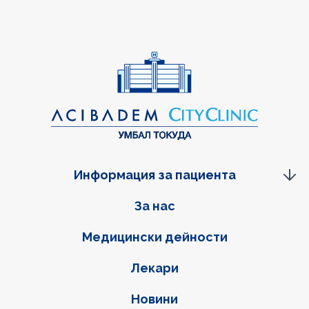
Информация за пациента
Фуутер навигация
За нас
Медицински дейности
Лекари
Новини