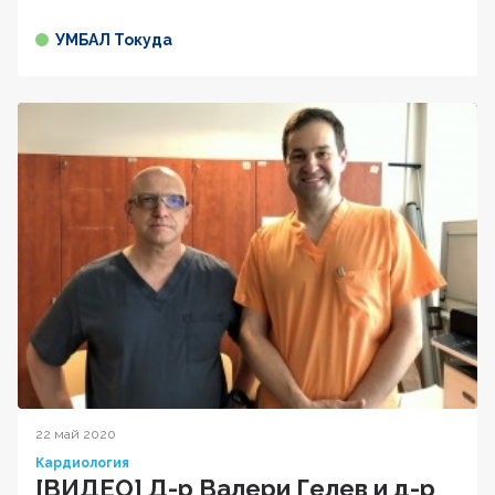
УМБАЛ Токуда
22 май 2020
Кардиология
[ВИДЕО] Д-р Валери Гелев и д-р