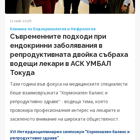
11 май 2026
Клиника по Ендокринология и Нефрология
Съвременните подходи при
ендокринни заболявания в
репродуктивната двойка събраха
водещи лекари в АСК УМБАЛ
Токуда
Тази година във фокуса на медицинските специалисти
беше взаимовръзката "Хормонален баланс и
репродуктивно здраве" - водеща тема, която
провокира професионалния интерес на лекарите и
засиленото внимание на широката общественост.
XVI Интердисциплинарен симпозиум "Хормонален баланс и
репродуктивно здраве"