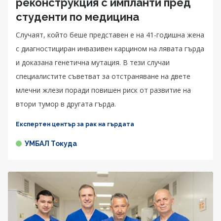
реконструкция с импланти пред
студенти по медицина
Случаят, който беше представен е на 41-годишна жена
с диагностициран инвазивен карцином на лявата гърда
и доказана генетична мутация. В тези случаи
специалистите съветват за отстраняване на двете
млечни жлези поради повишен риск от развитие на
втори тумор в другата гърда.
Експертен център за рак на гърдата
УМБАЛ Токуда