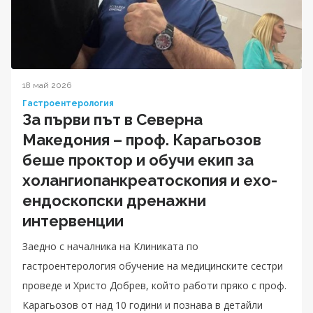
18 май 2026
Гастроентерология
За първи път в Северна
Македония – проф. Карагьозов
беше проктор и обучи екип за
холангиопанкреатоскопия и ехо-
ендоскопски дренажни
интервенции
Заедно с началника на Клиниката по
гастроентерология обучение на медицинските сестри
проведе и Христо Добрев, който работи пряко с проф.
Карагьозов от над 10 години и познава в детайли