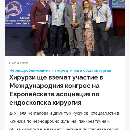
8 май 2026
Чернодробно-жлъчна, панкреатична и обща хирургия
Хирурзи ще вземат участие в
Международния конгрес на
Европейската асоциация по
ендоскопска хирургия
Д-р Галя Ченгалова и Димитър Русинов, специалисти в
Клиника по чернодробно-жлъчна, панкреатична и
обща хирургия ще вземат участие в постерната сесия