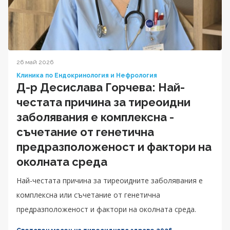
26 май 2026
Клиника по Ендокринология и Нефрология
Д-р Десислава Горчева: Най-
честата причина за тиреоидни
заболявания е комплексна -
съчетание от генетична
предразположеност и фактори на
околната среда
Най-честата причина за тиреоидните заболявания е
комплексна или съчетание от генетична
предразположеност и фактори на околната среда.