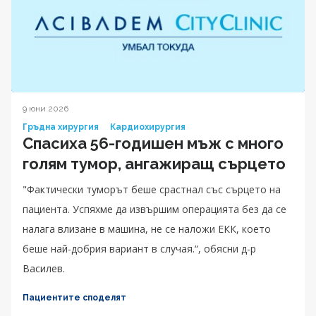
9 юни 2026
Гръдна хирургия
Кардиохирургия
Спасиха 56-годишен мъж с много
голям тумор, ангажиращ сърцето
"Фактически туморът беше срастнал със сърцето на
пациента. Успяхме да извършим операцията без да се
налага влизане в машина, не се наложи ЕКК, което
беше най-добрия вариант в случая.“, обясни д-р
Василев.
Пациентите споделят