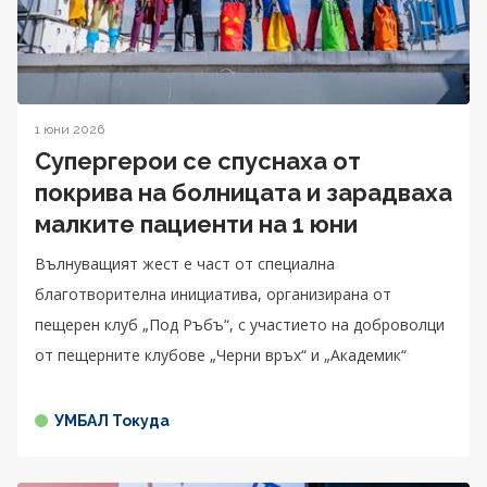
1 юни 2026
Супергерои се спуснаха от
покрива на болницата и зарадваха
малките пациенти на 1 юни
Вълнуващият жест е част от специална
благотворителна инициатива, организирана от
пещерен клуб „Под Ръбъ“, с участието на доброволци
от пещерните клубове „Черни връх“ и „Академик“
УМБАЛ Токуда