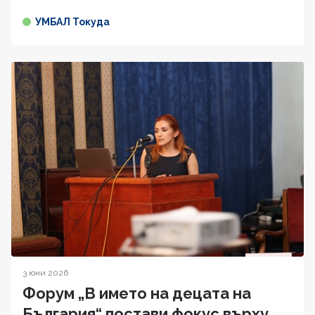
УМБАЛ Токуда
3 юни 2026
Форум „В името на децата на
България“ постави фокус върху