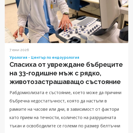
7 юни 2026
Урология - Център по ендоурология
Спасиха от увреждане бъбреците
на 33-годишне мъж с рядко,
животозастрашаващо състояние
Рабдомиолизата е състояние, което може да причини
бъбречна недостатъчност, която да настъпи в
рамките на часове или дни, в зависимост от фактори
като прием на течности, количесто на разрушената
тъкан и освободилите се големи по размер белтъчни