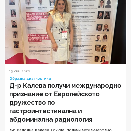
15 юни 2026
Образна диагностика
Д-р Калева получи международно
признание от Европейското
дружество по
гастроинтестинална и
абдоминална радиология
д-р Калояна Калева Токуда, получи международно