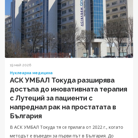
19 май 2026
Нуклеарна медицина
АСК УМБАЛ Токуда разширява
достъпа до иновативната терапия
с Лутеций за пациенти с
напреднал рак на простатата в
България
В АСК УМБАЛ Токуда тя се прилага от 2022 г., когато
методът е въведен за първи път в България. До