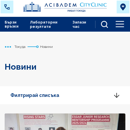
Бързи
Лабораторни
Запази
връзки
резултати
час
Men
Токуда
Новини
Начало
Новини
Филтрирай списъка