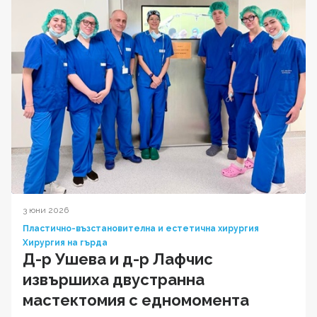
3 юни 2026
Пластично-възстановителна и естетична хирургия
Хирургия на гърда
Д-р Ушева и д-р Лафчис
извършиха двустранна
мастектомия с едномомента