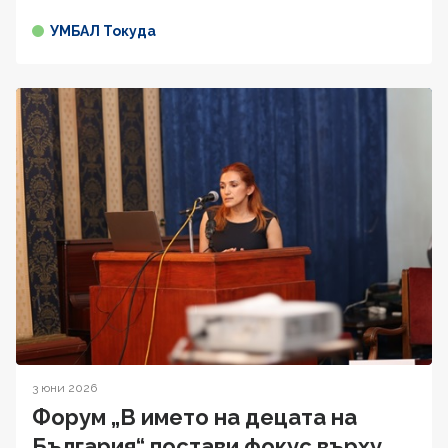
УМБАЛ Токуда
3 юни 2026
Форум „В името на децата на
България“ постави фокус върху