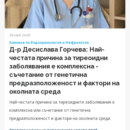
26 май 2026
Клиника по Ендокринология и Нефрология
Д-р Десислава Горчева: Най-
честата причина за тиреоидни
заболявания е комплексна -
съчетание от генетична
предразположеност и фактори на
околната среда
Най-честата причина за тиреоидните заболявания е
комплексна или съчетание от генетична
предразположеност и фактори на околната среда.