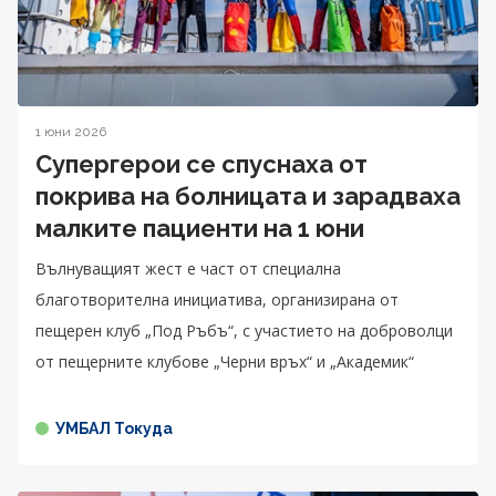
1 юни 2026
Супергерои се спуснаха от
покрива на болницата и зарадваха
малките пациенти на 1 юни
Вълнуващият жест е част от специална
благотворителна инициатива, организирана от
пещерен клуб „Под Ръбъ“, с участието на доброволци
от пещерните клубове „Черни връх“ и „Академик“
УМБАЛ Токуда