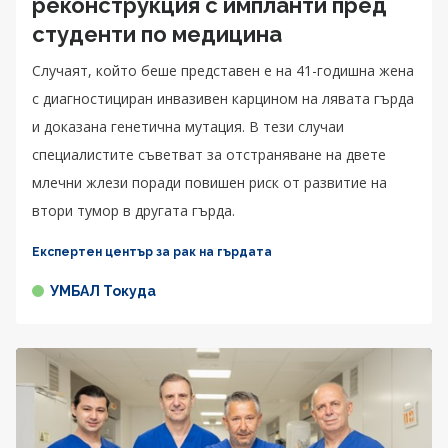
реконструкция с импланти пред
студенти по медицина
Случаят, който беше представен е на 41-годишна жена
с диагностициран инвазивен карцином на лявата гърда
и доказана генетична мутация. В тези случаи
специалистите съветват за отстраняване на двете
млечни жлези поради повишен риск от развитие на
втори тумор в другата гърда.
Експертен център за рак на гърдата
УМБАЛ Токуда