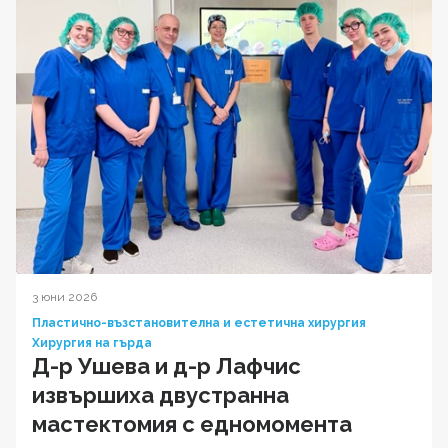
3 юни 2026
Пластично-възстановителна и естетична хирургия
Хирургия на гърда
Д-р Ушева и д-р Лафчис
извършиха двустранна
мастектомия с едномомента