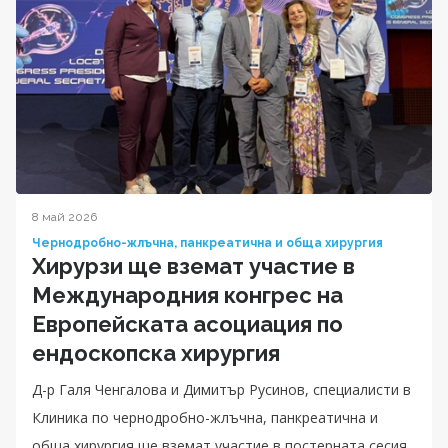
8 май 2026
Чернодробно-жлъчна, панкреатична и обща хирургия
Хирурзи ще вземат участие в
Международния конгрес на
Европейската асоциация по
ендоскопска хирургия
Д-р Галя Ченгалова и Димитър Русинов, специалисти в
Клиника по чернодробно-жлъчна, панкреатична и
обща хирургия ще вземат участие в постерната сесия