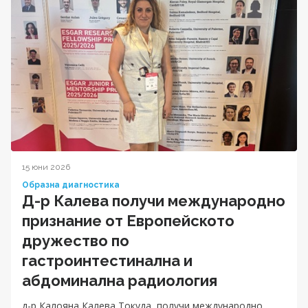
15 юни 2026
Образна диагностика
Д-р Калева получи международно
признание от Европейското
дружество по
гастроинтестинална и
абдоминална радиология
д-р Калояна Калева Токуда, получи международно