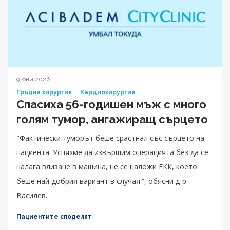
9 юни 2026
Гръдна хирургия
Кардиохирургия
Спасиха 56-годишен мъж с много
голям тумор, ангажиращ сърцето
"Фактически туморът беше срастнал със сърцето на
пациента. Успяхме да извършим операцията без да се
налага влизане в машина, не се наложи ЕКК, което
беше най-добрия вариант в случая.“, обясни д-р
Василев.
Пациентите споделят