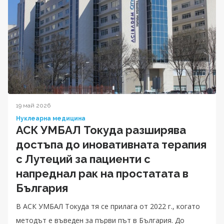
19 май 2026
Нуклеарна медицина
АСК УМБАЛ Токуда разширява
достъпа до иновативната терапия
с Лутеций за пациенти с
напреднал рак на простатата в
България
В АСК УМБАЛ Токуда тя се прилага от 2022 г., когато
методът е въведен за първи път в България. До