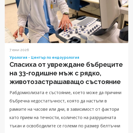
7 юни 2026
Урология - Център по ендоурология
Спасиха от увреждане бъбреците
на 33-годишне мъж с рядко,
животозастрашаващо състояние
Рабдомиолизата е състояние, което може да причини
бъбречна недостатъчност, която да настъпи в
рамките на часове или дни, в зависимост от фактори
като прием на течности, количесто на разрушената
тъкан и освободилите се големи по размер белтъчни