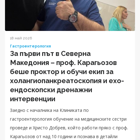
18 май 2026
Гастроентерология
За първи път в Северна
Македония – проф. Карагьозов
беше проктор и обучи екип за
холангиопанкреатоскопия и ехо-
ендоскопски дренажни
интервенции
Заедно с началника на Клиниката по
гастроентерология обучение на медицинските сестри
проведе и Христо Добрев, който работи пряко с проф.
Карагьозов от над 10 години и познава в детайли