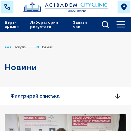
Бързи
Лабораторни
Запази
връзки
резултати
час
Men
Токуда
Новини
Начало
Новини
Филтрирай списъка