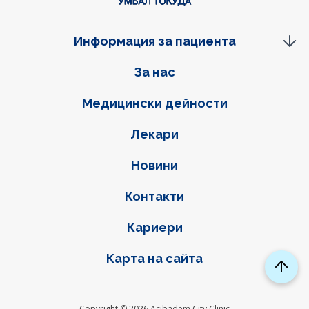
Информация за пациента
Фуутер навигация
За нас
Медицински дейности
Лекари
Новини
Контакти
Кариери
Карта на сайта
Copyright © 2026 Acibadem City Clinic