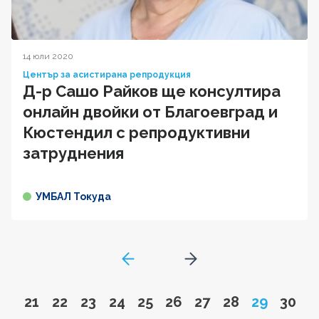
14 юли 2020
Център за асистирана репродукция
Д-р Сашо Райков ще консултира
онлайн двойки от Благоевград и
Кюстендил с репродуктивни
затруднения
УМБАЛ Токуда
GoToPreviousPage
Go to next page
Go to page
Go to page
Go to page
Go to page
Go to page
Go to page
Go to page
Go to page
Page
Go to
21
22
23
24
25
26
27
28
29
30