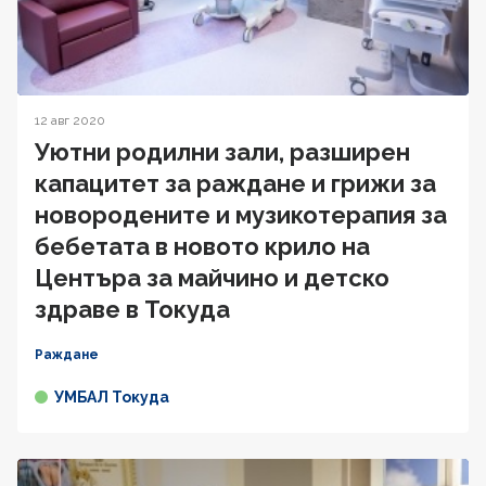
12 авг 2020
Уютни родилни зали, разширен
капацитет за раждане и грижи за
новородените и музикотерапия за
бебетата в новото крило на
Центъра за майчино и детско
здраве в Токуда
Раждане
УМБАЛ Токуда