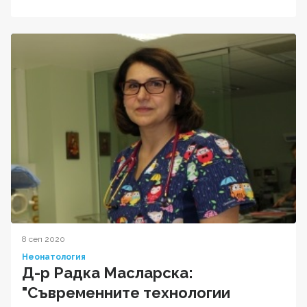
8 сеп 2020
Неонатология
Д-р Радка Масларска:
"Съвременните технологии