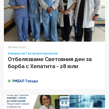
28 юли 2020
Клиника по Гастроентерология
Отбелязваме Световния ден за
борба с Хепатита - 28 юли
УМБАЛ Токуда