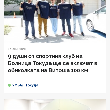
23 юли 2020
9 души от спортния клуб на
Болница Токуда ще се включат в
oбиколката на Витоша 100 км
УМБАЛ Токуда