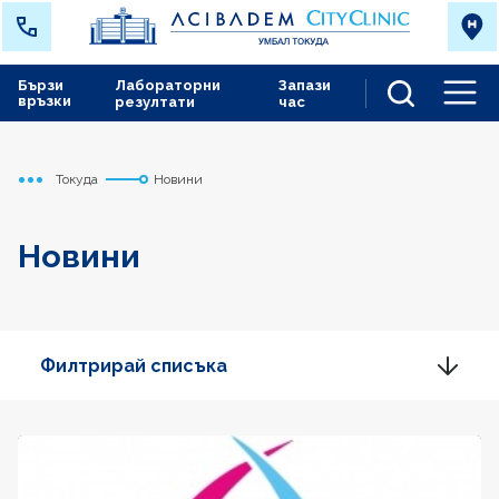
Бързи
Лабораторни
Запази
връзки
резултати
час
Men
Токуда
Новини
Начало
Новини
Филтрирай списъка