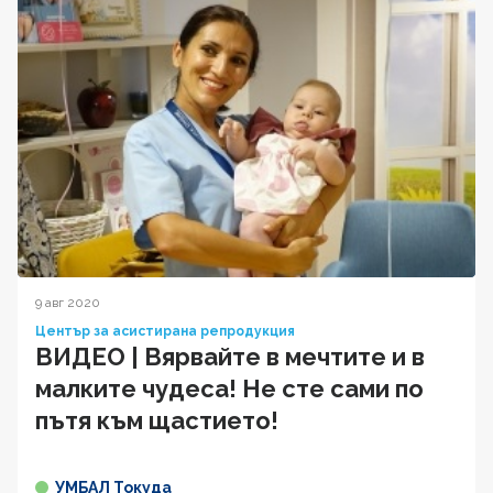
9 авг 2020
Център за асистирана репродукция
ВИДЕО | Вярвайте в мечтите и в
малките чудеса! Не сте сами по
пътя към щастието!
УМБАЛ Токуда