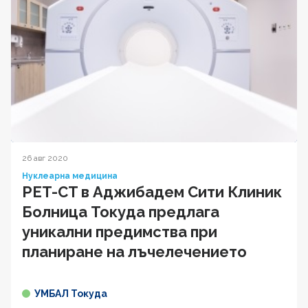
26 авг 2020
Нуклеарна медицина
PET-CT в Аджибадем Сити Клиник
Болница Токуда предлага
уникални предимства при
планиране на лъчелечението
УМБАЛ Токуда