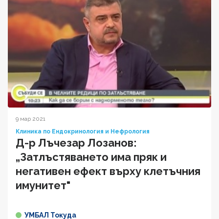
9 мар 2021
Клиника по Ендокринология и Нефрология
Д-р Лъчезар Лозанов:
„Затлъстяването има пряк и
негативен ефект върху клетъчния
имунитет"
УМБАЛ Токуда