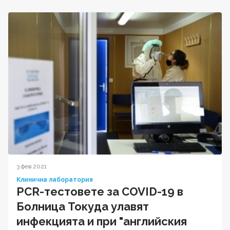
3 фев 2021
Клинична лаборатория
PCR-тестовете за COVID-19 в
Болница Токуда улавят
инфекцията и при "английския