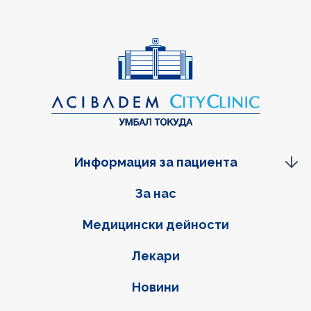
Информация за пациента
Фуутер навигация
За нас
Медицински дейности
Лекари
Новини