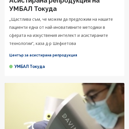
Асистирана репродукция на
УМБАЛ Токуда
„Щастлива съм, че можем да предложим на нашите
пациенти една от най-иновативните методики в
сферата на изкуствения интелект и асистираните
технологии“, каза д-р Шефкетова
Център за асистирана репродукция
УМБАЛ Токуда