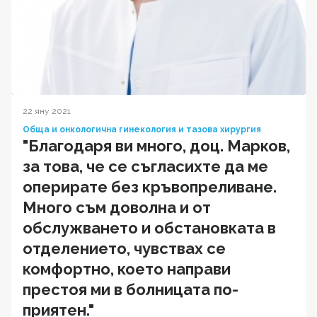
22 яну 2021
Обща и онкологична гинекология и тазова хирургия
"Благодаря ви много, доц. Марков,
за това, че се съгласихте да ме
оперирате без кръвопреливане.
Много съм доволна и от
обслужването и обстановката в
отделението, чувствах се
комфортно, което направи
престоя ми в болницата по-
приятен."