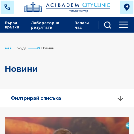
Бързи
Лабораторни
Запази
връзки
резултати
час
Men
Токуда
Новини
Начало
Новини
Филтрирай списъка