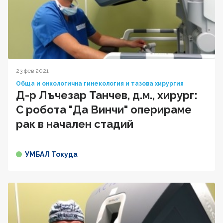
23 фев 2021
Обща и онкологична гинекология и тазова хирургия
Д-р Лъчезар Танчев, д.м., хирург:
С робота "Да Винчи" оперираме
рак в начален стадий
УМБАЛ Токуда