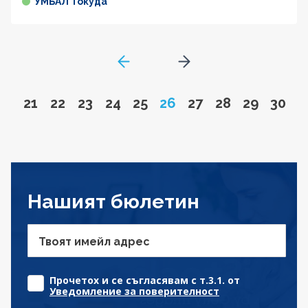
УМБАЛ Токуда
GoToPreviousPage
Go to next page
Go to page
Go to page
Go to page
Go to page
Go to page
Page
Go to page
Go to page
Go to pa
Go to
21
22
23
24
25
26
27
28
29
30
Нашият бюлетин
Твоят имейл адрес
Прочетох и се съгласявам с т.3.1. от
Уведомление за поверителност