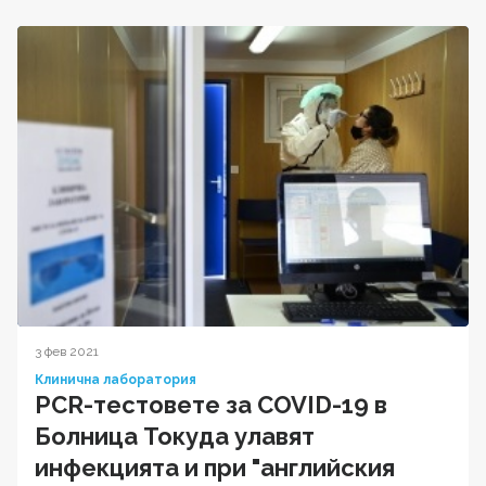
3 фев 2021
Клинична лаборатория
PCR-тестовете за COVID-19 в
Болница Токуда улавят
инфекцията и при "английския