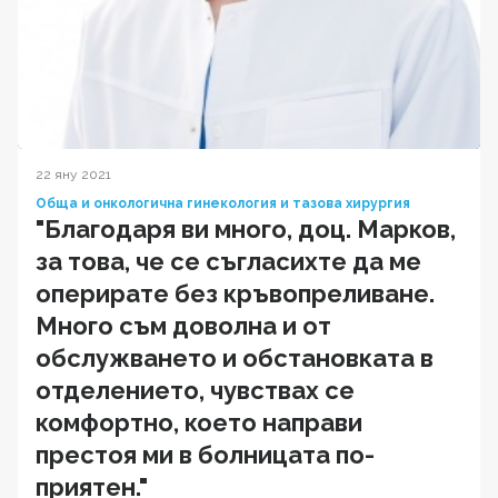
22 яну 2021
Обща и онкологична гинекология и тазова хирургия
"Благодаря ви много, доц. Марков,
за това, че се съгласихте да ме
оперирате без кръвопреливане.
Много съм доволна и от
обслужването и обстановката в
отделението, чувствах се
комфортно, което направи
престоя ми в болницата по-
приятен."