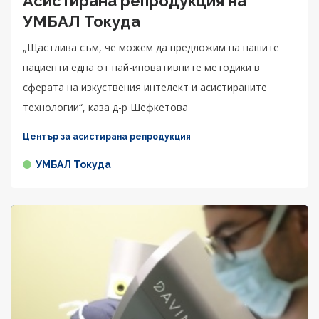
Асистирана репродукция на
УМБАЛ Токуда
„Щастлива съм, че можем да предложим на нашите
пациенти една от най-иновативните методики в
сферата на изкуствения интелект и асистираните
технологии“, каза д-р Шефкетова
Център за асистирана репродукция
УМБАЛ Токуда