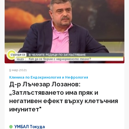
9 мар 2021
Клиника по Ендокринология и Нефрология
Д-р Лъчезар Лозанов:
„Затлъстяването има пряк и
негативен ефект върху клетъчния
имунитет"
УМБАЛ Токуда