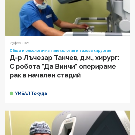
23 фев 2021
Обща и онкологична гинекология и тазова хирургия
Д-р Лъчезар Танчев, д.м., хирург:
С робота "Да Винчи" оперираме
рак в начален стадий
УМБАЛ Токуда