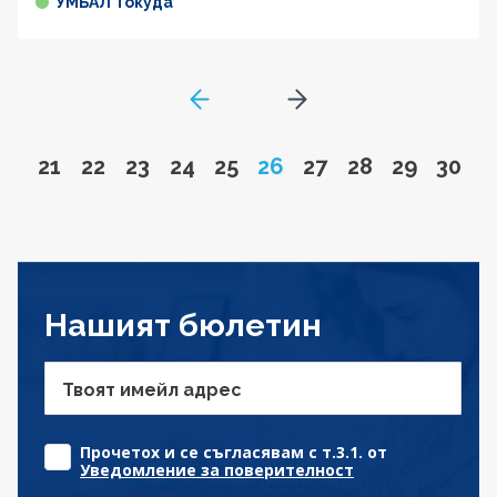
УМБАЛ Токуда
GoToPreviousPage
Go to next page
Go to page
Go to page
Go to page
Go to page
Go to page
Page
Go to page
Go to page
Go to pa
Go to
21
22
23
24
25
26
27
28
29
30
Нашият бюлетин
Твоят имейл адрес
Прочетох и се съгласявам с т.3.1. от
Уведомление за поверителност