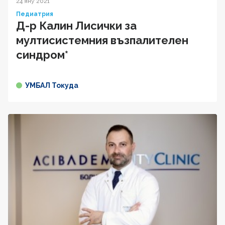
24 яну 2021
Педиатрия
Д-р Калин Лисички за
мултисистемния възпалителен
синдром*
УМБАЛ Токуда