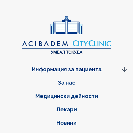
Информация за пациента
Фуутер навигация
За нас
Медицински дейности
Лекари
Новини