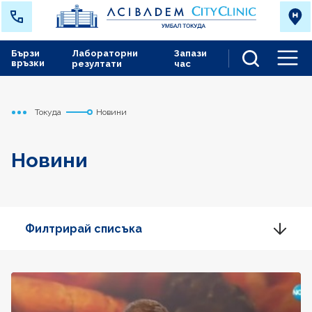
Бързи
Лабораторни
Запази
връзки
резултати
час
Men
Токуда
Новини
Начало
Новини
Филтрирай списъка