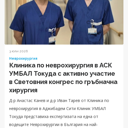
3 юли 2026
Неврохирургия
Клиника по неврохирургия в АСК
УМБАЛ Токуда с активно участие
в Световния конгрес по гръбначна
хирургия
Д-р Анастас Канев и д-р Иван Тарев от Клиника по
неврохирургия в Аджибадем Сити Клиник УМБАЛ
Токуда представиха експертизата на една от
водещите Неврохирургии в България на най-