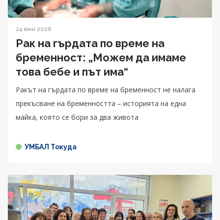
24 юни 2026
Рак на гърдата по време на
бременност: „Можем да имаме
това бебе и път има“
Ракът на гърдата по време на бременност не налага
прекъсване на бременността – историята на една
майка, която се бори за два живота
УМБАЛ Токуда