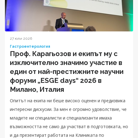
27 юли 2026
Гастроентерология
Проф. Карагьозов и екипът му с
изключително значимо участие в
един от най-престижните научни
форуми „ESGE days“ 2026 в
Милано, Италия
Опитът на екипа ни беше високо оценен и предизвика
интересни дискусии. За мен е огромно удоволствие, че
младите ни специалисти и специализанти имаха
възможността не само да участват в подготовката, но
и да презентират работата на Клиниката по