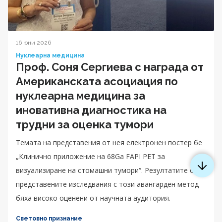
16 юни 2026
Нуклеарна медицина
Проф. Соня Сергиева с награда от
Американската асоциация по
нуклеарна медицина за
иновативна диагностика на
трудни за оценка тумори
Темата на представения от нея електронен постер бе
„Клинично приложение на 68Ga FAPI PET за
визуализиране на стомашни тумори“. Резултатите от
представените изследвания с този авангарден метод
бяха високо оценени от научната аудитория.
Световно признание