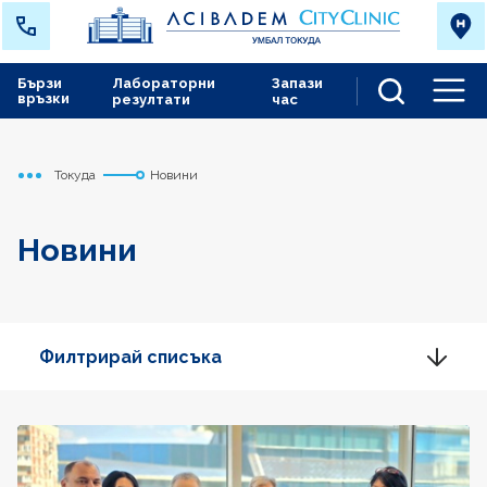
Бързи
Лабораторни
Запази
връзки
резултати
час
Men
Токуда
Новини
Начало
Новини
Филтрирай списъка