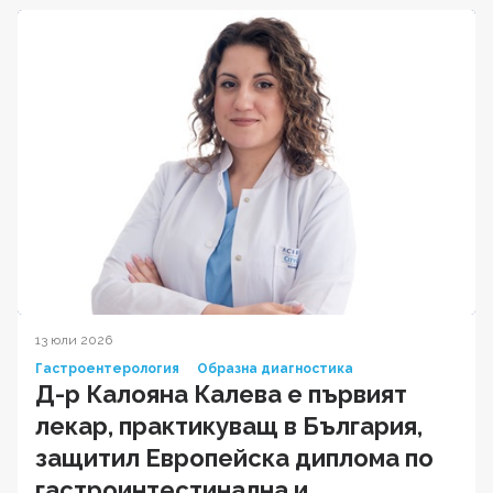
13 юли 2026
Гастроентерология
Образна диагностика
Д-р Калояна Калева е първият
лекар, практикуващ в България,
защитил Европейска диплома по
гастроинтестинална и