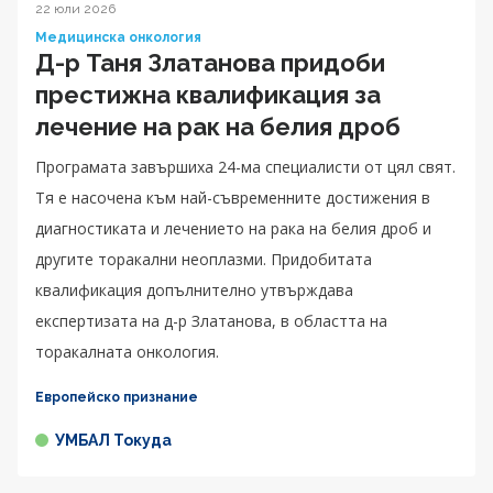
22 юли 2026
Медицинска онкология
Д-р Таня Златанова придоби
престижна квалификация за
лечение на рак на белия дроб
Програмата завършиха 24-ма специалисти от цял свят.
Тя е насочена към най-съвременните достижения в
диагностиката и лечението на рака на белия дроб и
другите торакални неоплазми. Придобитата
квалификация допълнително утвърждава
експертизата на д-р Златанова, в областта на
торакалната онкология.
Европейско признание
УМБАЛ Токуда