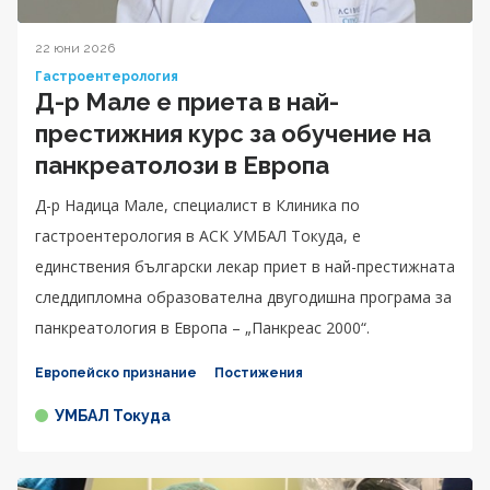
22 юни 2026
Гастроентерология
Д-р Мале е приета в най-
престижния курс за обучение на
панкреатолози в Европа
Д-р Надица Мале, специалист в Клиника по
гастроентерология в АСК УМБАЛ Токуда, е
единствения български лекар приет в най-престижната
следдипломна образователна двугодишна програма за
панкреатология в Европа – „Панкреас 2000“.
Европейско признание
Постижения
УМБАЛ Токуда