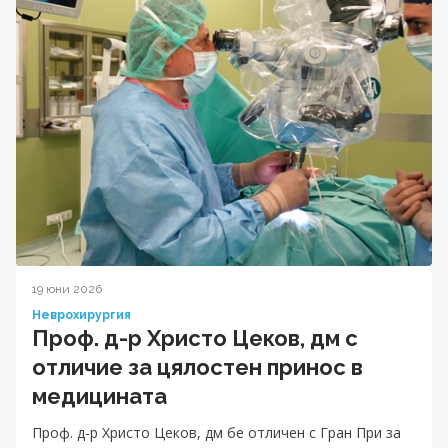
19 юни 2026
Неврохирургия
Проф. д-р Христо Цеков, дм с
отличие за цялостен принос в
медицината
Проф. д-р Христо Цеков, дм бе отличен с Гран При за