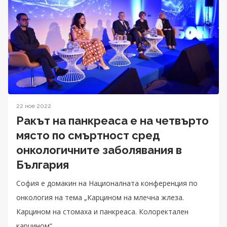
22 ное 2022
Ракът на панкреаса е на четвърто
място по смъртност сред
онкологичните заболявания в
България
София е домакин на Националната конференция по
онкология на тема „Карцином на млечна жлеза.
Карцином на стомаха и панкреаса. Колоректален
карцином“