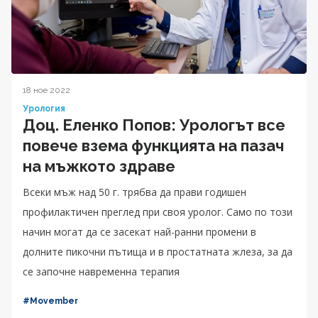
18 ное 2022
Урология
Доц. Еленко Попов: Урологът все
повече взема функцията на пазач
на мъжкото здраве
Всеки мъж над 50 г. трябва да прави годишен
профилактичен преглед при своя уролог. Само по този
начин могат да се засекат най-ранни промени в
долните пикочни пътища и в простатната жлеза, за да
се започне навременна терапия
#Movember