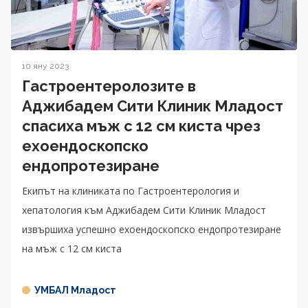
10 яну 2023
Гастроентеролозите в
Aджибадем Сити Клиник Младост
спасиха мъж с 12 см киста чрез
ехоендоскопско
ендопротезиране
Екипът на клиниката по Гастроентерология и
хепатология към Аджибадем Сити Клиник Младост
извършиха успешно ехоендоскопско ендопротезиране
на мъж с 12 см киста
УМБАЛ Младост