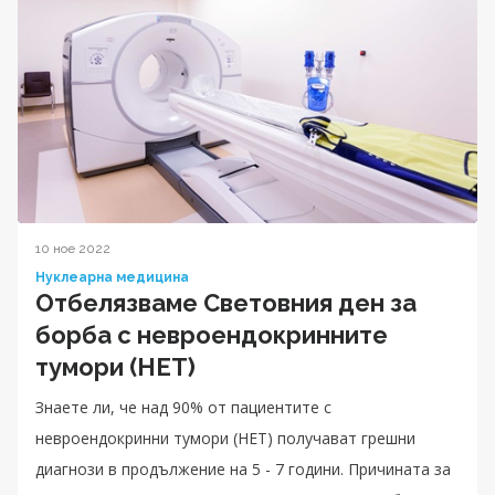
10 ное 2022
Нуклеарна медицина
Oтбелязваме Световния ден за
борба с невроендокринните
тумори (НЕТ)
Знаете ли, че над 90% от пациентите с
невроендокринни тумори (НЕТ) получават грешни
диагнози в продължение на 5 - 7 години. Причината за