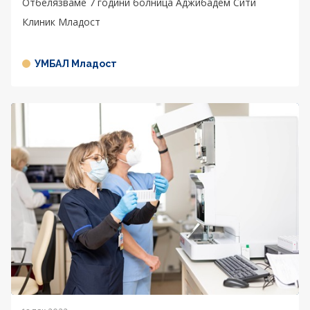
Отбелязваме 7 години болница Аджибадем Сити
Клиник Младост
УМБАЛ Младост