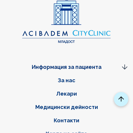
Информация за пациента
Фуутер навигация
За нас
Лекари
Медицински дейности
Контакти