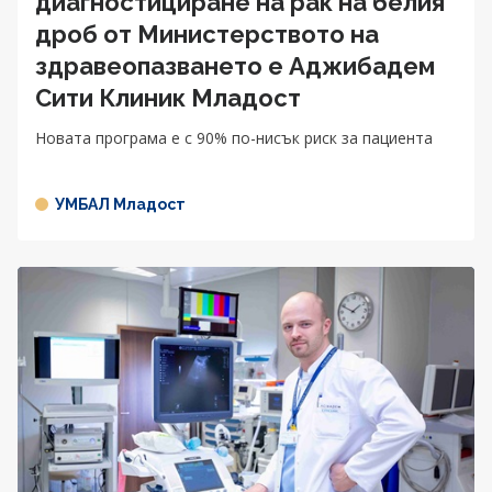
диагностициране на рак на белия
дроб от Министерството на
здравеопазването e Аджибадем
Сити Клиник Младост
Новата програма е с 90% по-нисък риск за пациента
УМБАЛ Младост