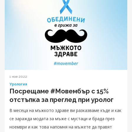
1 ное 2022
Урология
Посрещаме #Moвембър с 15%
отстъпка за преглед при уролог
В месеца на мъжкото здраве ви разказваме къде и как
се заражда модата за мъже с мустаци и брада през
ноември и как това напомня на мъжете да правят