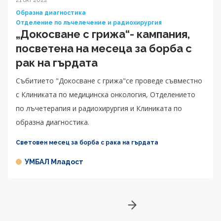
21 окт 2022
Образна диагностика
Отделение по лъчелечение и радиохирургия
„Докосване с грижа“- кампания,
посветена на месеца за борба с
рак на гърдата
Събитието "Докосване с грижа"се проведе съвместно
с Клиниката по медицинска онкология, Отделението
по лъчетерапия и радиохирургия и Клиниката по
образна диагностика.
Световен месец за борба с рака на гърдата
УМБАЛ Младост
Go to next page