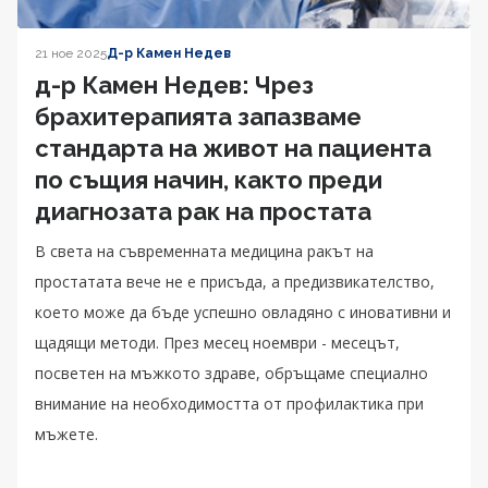
21 ное 2025
Д-р Камен Недев
д-р Камен Недев: Чрез
брахитерапията запазваме
стандарта на живот на пациента
по същия начин, както преди
диагнозата рак на простата
В света на съвременната медицина ракът на
простатата вече не е присъда, а предизвикателство,
което може да бъде успешно овладяно с иновативни и
щадящи методи. През месец ноември - месецът,
посветен на мъжкото здраве, обръщаме специално
внимание на необходимостта от профилактика при
мъжете.