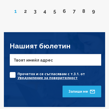
Page
Go to page
Go to page
Go to page
Go to page
Go to page
Go to page
Go to page
Go to 
1
2
3
4
5
6
7
8
9
Нашият бюлетин
Твоят имейл адрес
Прочетох и се съгласявам с т.3.1. от
Уведомление за поверителност
Запиши ме