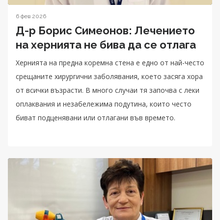
6 фев 2026
Д-р Борис Симеонов: Лечението
на хернията не бива да се отлага
Хернията на предна коремна стена е едно от най-често
срещаните хирургични заболявания, което засяга хора
от всички възрасти. В много случаи тя започва с леки
оплаквания и незабележима подутина, които често
биват подценявани или отлагани във времето.