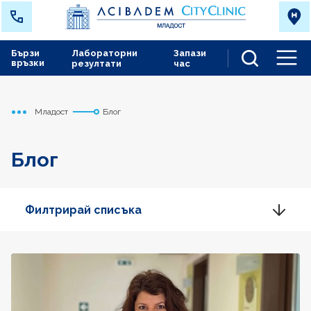
Бързи
Лабораторни
Запази
връзки
резултати
час
Men
Младост
Блог
Начало
Блог
Филтрирай списъка