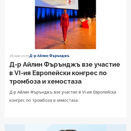
26 ное 2025
Д-р Айлин Фърънджъ
Д-р Айлин Фърънджъ взе участие
в VI-ия Европейски конгрес по
тромбоза и хемостаза
Д-р Айлин Фърънджъ взе участие в VI-ия Европейски
конгрес по тромбоза и хемостаза