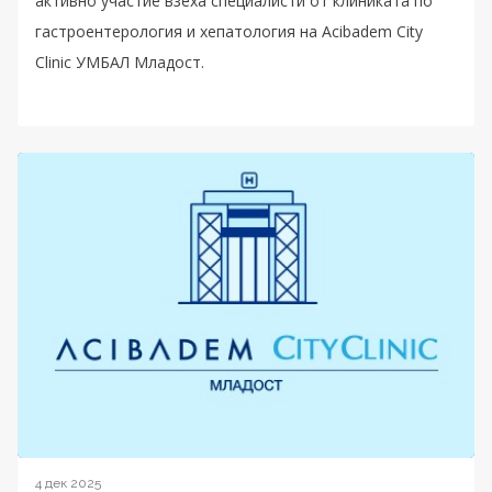
активно участие взеха специалисти от клиниката по
гастроентерология и хепатология на Acibadem City
Clinic УМБАЛ Младост.
4 дек 2025