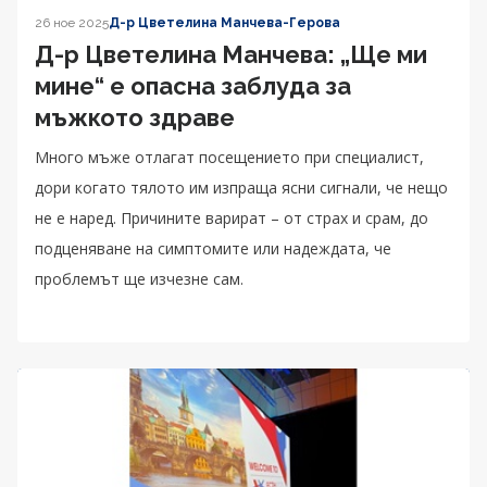
26 ное 2025
Д-р Цветелина Манчева-Герова
Д-р Цветелина Манчева: „Ще ми
мине“ е опасна заблуда за
мъжкото здраве
Много мъже отлагат посещението при специалист,
дори когато тялото им изпраща ясни сигнали, че нещо
не е наред. Причините варират – от страх и срам, до
подценяване на симптомите или надеждата, че
проблемът ще изчезне сам.