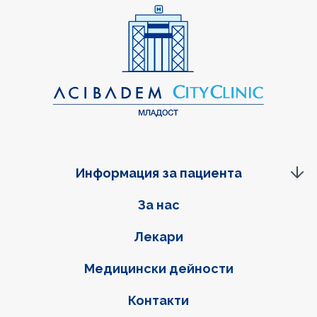
Информация за пациента
Фуутер навигация
За нас
Лекари
Медицински дейности
Контакти