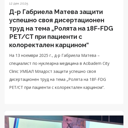
12 дек 2025
Д-р Габриела Матева защити
успешно своя дисертационен
труд на тема „Ролята на 18F-FDG
PET/CT при пациенти с
колоректален карцином“
На 13 ноември 2025 г., д-р Габриела Матева –
специалист по нуклеарна медицина в Acibadem City
Clinic УМБАЛ Младост защити успешно своя
дисертационен труд на тема „Ролята на 18F-FDG
PET/CT при пациенти с колоректален карцином“.