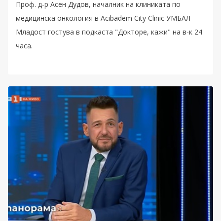
Проф. д-р Асен Дудов, началник на клиниката по
медицинска онкология в Acibadem City Clinic УМБАЛ
Младост гостува в подкаста "Докторе, кажи" на в-к 24
часа.