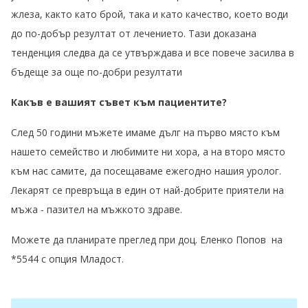
жлеза, както като брой, така и като качество, което води
до по-добър резултат от лечението. Тази доказана
тенденция следва да се утвърждава и все повече засилва в
бъдеще за още по-добри резултати
Какъв е в
ашият съвет към пациентите
?
След 50 години мъжете имаме дълг на първо място към
нашето семейство и любимите ни хора, а на второ място
към нас самите, да посещаваме ежегодно нашия
у
ролог.
Лекарят се превръща в един от най-добрите приятели на
мъжа -
п
азител на
м
ъжкото
з
драве
.
Можете да планирате преглед при доц. Еленко Попов на
*5544 с опция Младост.