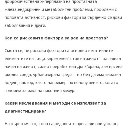
доброкачествена хиперплазия на простатната
жлеза,
ендокринни и метаболитни проблеми, проблеми с
половата активност, рискови фактори за сърдечно-съдови
заболявания и други.
Кои са рисковите фактори за рак на простата?
Смята се
,
че рискови фактори са основно негативните
елементите на т.н. „съвременен“ стил на живот – заседнал
начин на живот, силно преработена „junk“храна, замърсена
околна среда, урбанизирана среда – но без да има изразен
водещ фактор, както например тютюнопушенето
, когато
говорим за
рака на пикочния мехур.
Какви изследвания и методи се използват за
диагностициране?
На първо място, това са редовните прегледи при уролог
,