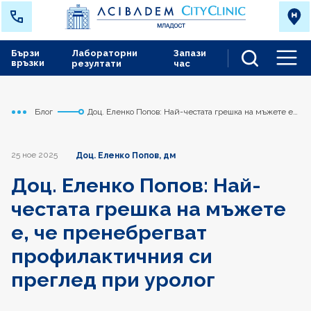
Бързи
Лабораторни
Запази
връзки
резултати
час
Men
Блог
Доц. Еленко Попов: Най-честата грешка на мъжете е,
Начало
Младост
че пренебрегват профилактичния си преглед при
уролог
25 ное 2025
Доц. Еленко Попов, дм
Доц. Еленко Попов: Най-
честата грешка на мъжете
е, че пренебрегват
профилактичния си
преглед при уролог