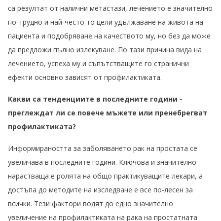
са резултат от налични метастази, лечението е значително
по-трудно и най-често то цели удължаване на живота на
пациента и подобряване на качеството му, но без да може
да предложи пълно излекуване. По тази причина вида на
лечението, успеха му и съпътстващите го странични
ефекти основно зависят от профилактиката.
Какви са тенденциите в последните години -
преглеждат ли се повече мъжете или пренебрегват
профилактиката?
Информираността за заболяването р
ак на простата
се
увеличава в последните години. Кл
ючова и значително
нарастваща е ролята на общо практикуващите лекари,
а
достъпа до методите на изследване е все по-лесен за
всички. Тези фактори водят до едно значително
увеличение на профилактиката на рака на простатната