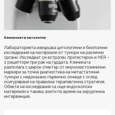
Клиничната патология
Лабораторията извършва цитологични и биопсични
изследвания на материали от тумори на различни
органи. Изследват се естроген, прогестерон и HER –
2 рецептори при рак на гърдата. Клиниката
разполага с широк спектър от имунохистохимични
маркери за точна диагностика на метастатични
тумори с недоказано първично огнище с оглед
осигуряване на правилна терапевтична стратегия.
Обекти на изследвания са още ендоскопски
материали и такива, взети по време на хирургична
интервенция.