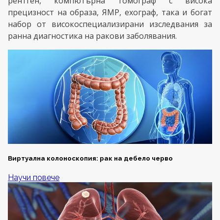
рентген, компютърна томограф с висока
прецизност на образа, ЯМР, ехограф, така и богат
набор от високоспециализирани изследвания за
ранна диагностика на ракови заболявания.
Виртуална колоноскопия: рак на дебело черво
Научи повече