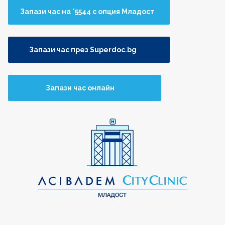
Запази час на *5544 с опция Младост
Запази час през Superdoc.bg
Запази час онлайн