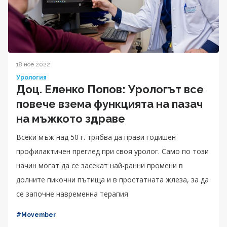
18 ное 2022
Урология
Доц. Еленко Попов: Урологът все
повече взема функцията на пазач
на мъжкото здраве
Всеки мъж над 50 г. трябва да прави годишен
профилактичен преглед при своя уролог. Само по този
начин могат да се засекат най-ранни промени в
долните пикочни пътища и в простатната жлеза, за да
се започне навременна терапия
#Movember