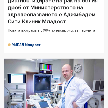
диагностициране на рак на белия
дроб от Министерството на
здравеопазването e Аджибадем
Сити Клиник Младост
Новата програма е с 90% по-нисък риск за пациента
УМБАЛ Младост