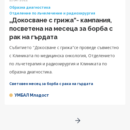
21 окт 2022
Образна диагностика
Отделение по лъчелечение и радиохирургия
„Докосване с грижа“- кампания,
посветена на месеца за борба с
рак на гърдата
Събитието "Докосване с грижа"се проведе съвместно
с Клиниката по медицинска онкология, Отделението
по лъчетерапия и радиохирургия и Клиниката по
образна диагностика.
Световен месец за борба с рака на гърдата
УМБАЛ Младост
Go to next page