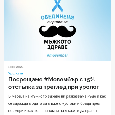
1 ное 2022
Урология
Посрещаме #Moвембър с 15%
отстъпка за преглед при уролог
В месеца на мъжкото здраве ви разказваме къде и как
се заражда модата за мъже с мустаци и брада през
ноември и как това напомня на мъжете да правят