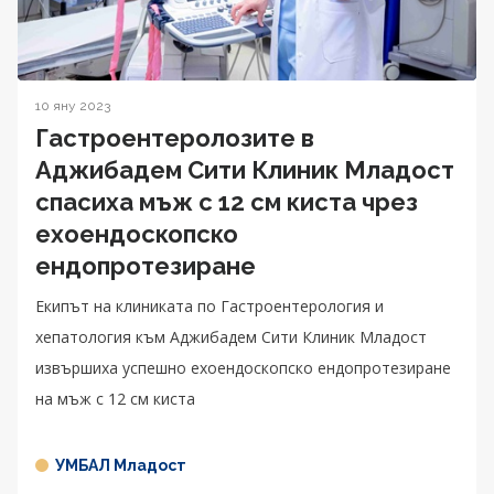
10 яну 2023
Гастроентеролозите в
Aджибадем Сити Клиник Младост
спасиха мъж с 12 см киста чрез
ехоендоскопско
ендопротезиране
Екипът на клиниката по Гастроентерология и
хепатология към Аджибадем Сити Клиник Младост
извършиха успешно ехоендоскопско ендопротезиране
на мъж с 12 см киста
УМБАЛ Младост