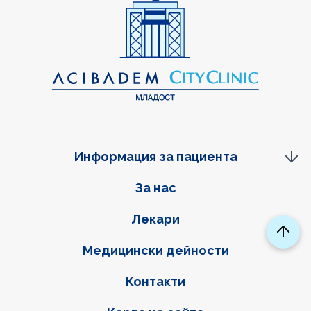
Информация за пациента
Фуутер навигация
За нас
Лекари
Медицински дейности
Контакти