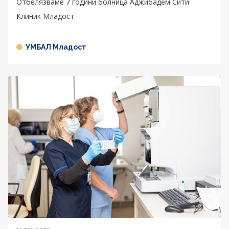
Отбелязваме 7 години болница Аджибадем Сити
Клиник Младост
УМБАЛ Младост