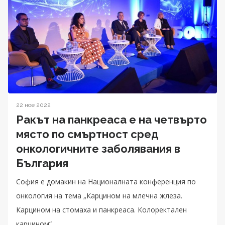
22 ное 2022
Ракът на панкреаса е на четвърто
място по смъртност сред
онкологичните заболявания в
България
София е домакин на Националната конференция по
онкология на тема „Карцином на млечна жлеза.
Карцином на стомаха и панкреаса. Колоректален
карцином“