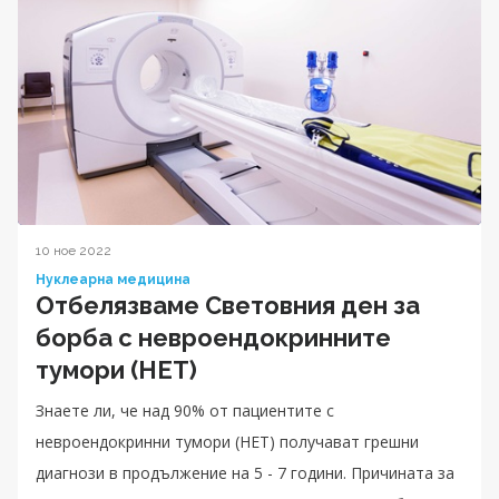
10 ное 2022
Нуклеарна медицина
Oтбелязваме Световния ден за
борба с невроендокринните
тумори (НЕТ)
Знаете ли, че над 90% от пациентите с
невроендокринни тумори (НЕТ) получават грешни
диагнози в продължение на 5 - 7 години. Причината за