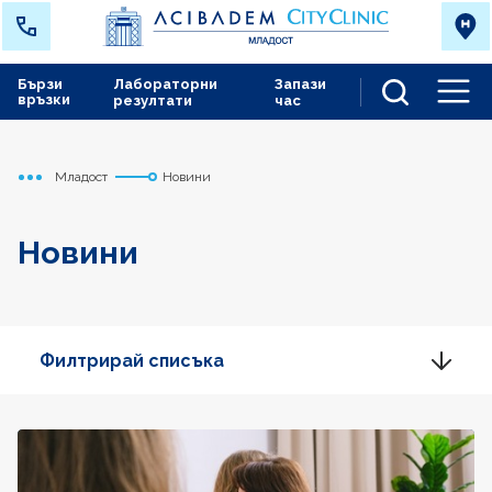
Бързи
Лабораторни
Запази
връзки
резултати
час
Men
Младост
Новини
Начало
Новини
Филтрирай списъка