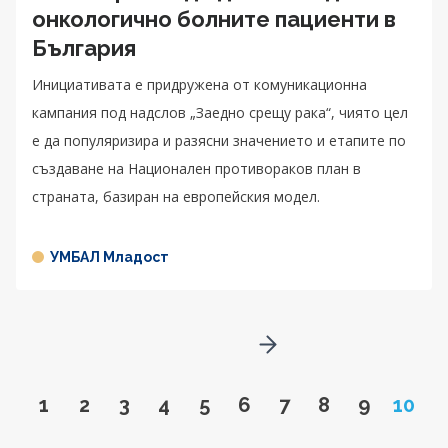
онкологично болните пациенти в
България
Инициативата е придружена от комуникационна
кампания под надслов „Заедно срещу рака“, чиято цел
е да популяризира и разясни значението и етапите по
създаване на Национален противораков план в
страната, базиран на европейския модел.
УМБАЛ Младост
Go to next page
Go to page
Go to page
Go to page
Go to page
Go to page
Go to page
Go to page
Go to page
Go to pa
Page
1
2
3
4
5
6
7
8
9
10