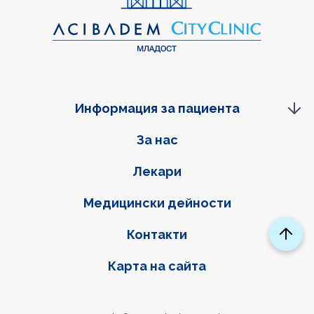
Информация за пациента
Фуутер навигация
За нас
Лекари
Медицински дейности
Контакти
Карта на сайта