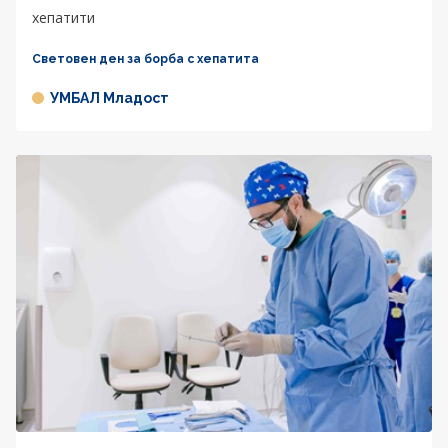
хепатити
Световен ден за борба с хепатита
УМБАЛ Младост