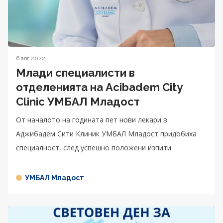
6 авг 2022
Млади спeциалисти в
отделенията на Acibadem City
Clinic УМБАЛ Младост
От началото на годината пет нови лекари в
Аджибадем Сити Клиник УМБАЛ Младост придобиха
специалност, след успешно положени изпити
УМБАЛ Младост