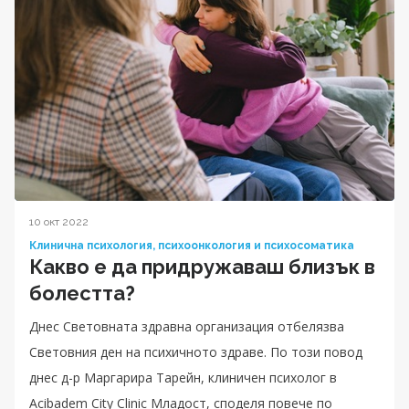
10 окт 2022
Клинична психология, психоонкология и психосоматика
Какво е да придружаваш близък в
болестта?
Днес Световната здравна организация отбелязва
Световния ден на психичното здраве. По този повод
днес д-р Маргарира Тарейн, клиничен психолог в
Acibadem City Clinic Младост, споделя повече по