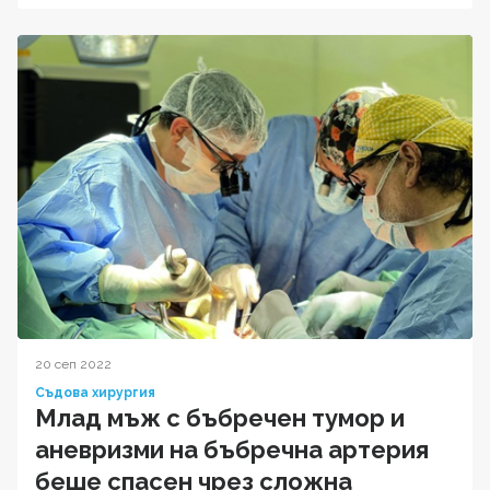
20 сеп 2022
Съдова хирургия
Млад мъж с бъбречен тумор и
аневризми на бъбречна артерия
беше спасен чрез сложна