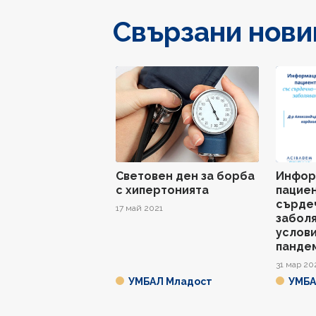
Свързани нови
Световен ден за борба
Инфор
с хипертонията
пацие
сърде
17 май 2021
заболя
услови
панде
31 мар 20
УМБАЛ Младост
УМБА