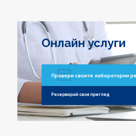
Онлайн услуги
Провери своите лабораторни р
Резервирай своя преглед