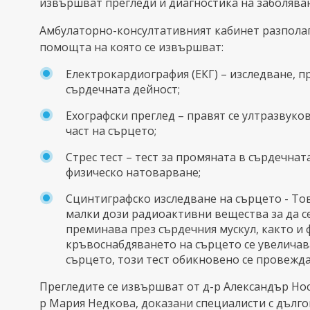
извършват прегледи и диагностика на заболяван
Амбулаторно-консултативният кабинет разполаг
помощта на която се извършват:
Електрокардиография (ЕКГ) – изследване, п
сърдечната дейност;
Ехографски преглед – правят се ултразвук
част на сърцето;
Стрес тест – тест за промяната в сърдечнат
физическо натоварване;
Сцинтиграфско изследване на сърцето - Тов
малки дози радиоактивни вещества за да с
преминава през сърдечния мускул, както и 
кръвоснабдяването на сърцето се увеличав
сърцето, този тест обикновено се провежд
Прегледите се извършват от д-р Александър Нос
р Мария Недкова, доказани специалисти с дълг