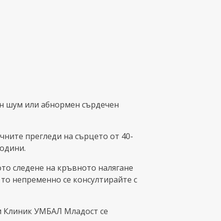
ен шум или абнормен сърдечен
чните прегледи на сърцето от 40-
години.
ото следене на кръвното налягане
 то непременно се консултирайте с
и Клиник УМБАЛ Младост се