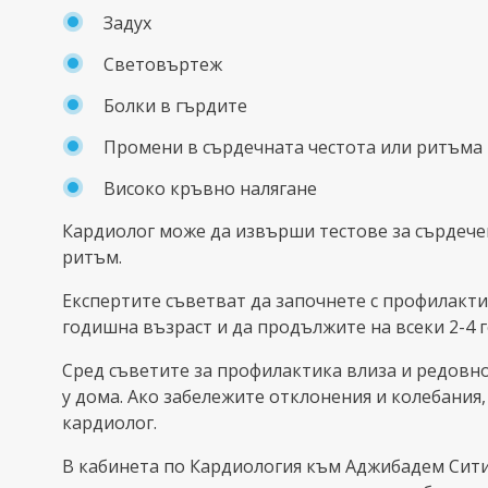
Задух
Световъртеж
Болки в гърдите
Промени в сърдечната честота или ритъма
Високо кръвно налягане
Кардиолог може да извърши тестове за сърдеч
ритъм.
Експертите съветват да започнете с профилакти
годишна възраст и да продължите на всеки 2-4 
Сред съветите за профилактика влиза и редовн
у дома. Ако забележите отклонения и колебания,
кардиолог.
В кабинета по Кардиология към Аджибадeм Сит