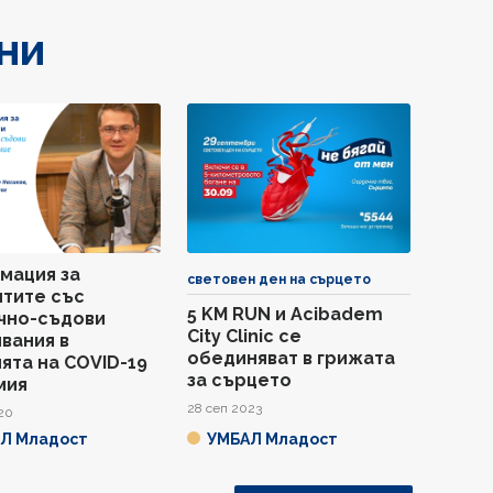
ни
мация за
световен ден на сърцето
нтите със
5 KM RUN и Acibadem
чно-съдови
City Clinic се
вания в
обединяват в грижата
ята на COVID-19
за сърцето
мия
28 сеп 2023
20
Л Младост
УМБАЛ Младост