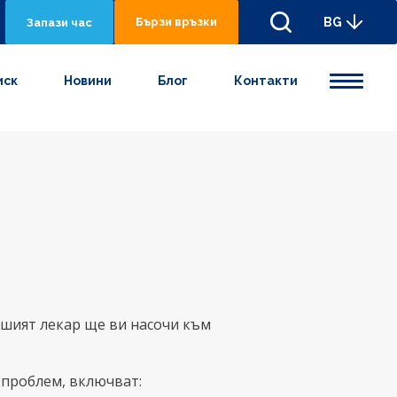
Бързи връзки
BG
Запази час
иск
Новини
Блог
Контакти
ашият лекар ще ви насочи към
 проблем, включват: