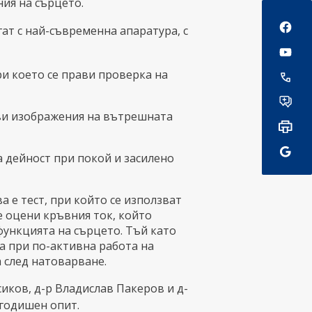
ия на сърцето.
Social
ат с най-съвременна апаратура, с
ри което се прави проверка на
ови изображения на вътрешната
а дейност при покой и засилено
а е тест, при който се използват
е оцени кръвния ток, който
функцията на сърцето. Тъй като
а при по-активна работа на
а след натоварване.
иков, д-р Владислав Пакеров и д-
огодишен опит.