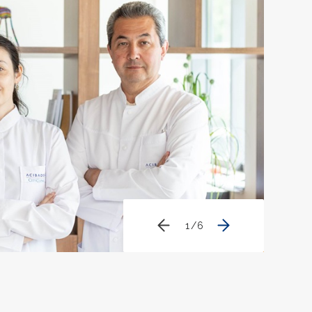
1
/
6