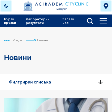
Бързи
Лабораторни
Запази
връзки
резултати
час
Men
Младост
Новини
Начало
Новини
Филтрирай списъка