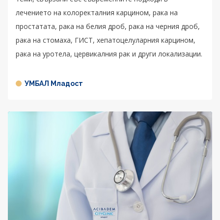
лечението на колоректалния карцином, рака на
простатата, рака на белия дроб, рака на черния дроб,
рака на стомаха, ГИСТ, хепатоцелуларния карцином,
рака на уротела, цервикалния рак и други локализации.
УМБАЛ Младост