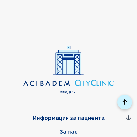
Информация за пациента
Фуутер навигация
За нас