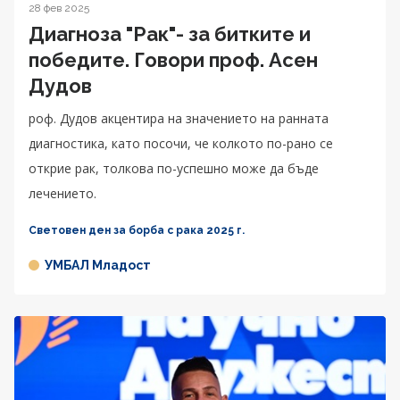
28 фев 2025
Диагноза "Рак"- за битките и
победите. Говори проф. Асен
Дудов
роф. Дудов акцентира на значението на ранната
диагностика, като посочи, че колкото по-рано се
открие рак, толкова по-успешно може да бъде
лечението.
Световен ден за борба с рака 2025 г.
УМБАЛ Младост