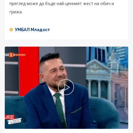
преглед може да бъде най-ценният жест на обич и
грижа.
УМБАЛ Младост