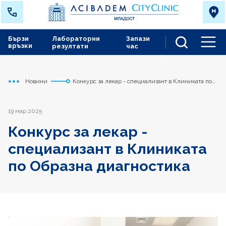
Бързи
Лабораторни
Запази
връзки
резултати
час
Men
Новини
Конкурс за лекар - специализант в Клиниката по
Начало
Младост
Образна диагностика
19 мар 2025
Конкурс за лекар -
специализант в Клиниката
по Образна диагностика