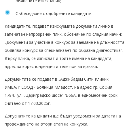
обявените изисквания;
Събеседване с одобрените кандидати.
Кандидатите, подават изискуемите документи лично в
запечатан непрозрачен плик, обозначен по следния начин:
„Документи за участие в конкурс за заемане на длъжността
обявява конкурс за специализант по образна диагностика".
Върху плика, се изписват и трите имена на кандидата,
адрес за кореспонденция и телефон за връзка.
Документите се подават в „Аджибадем Сити Клиник
УМБАЛ“ ЕООД - Болница Младост, на адрес:
гр. София
1784, ул. „Цариградско шосе“ №66А
, в едномесечен срок,
считано от 17.03.2025г.
Допуснатите кандидати ще бъдат уведомени за датата на
провеждането на втори етап на конкурса.