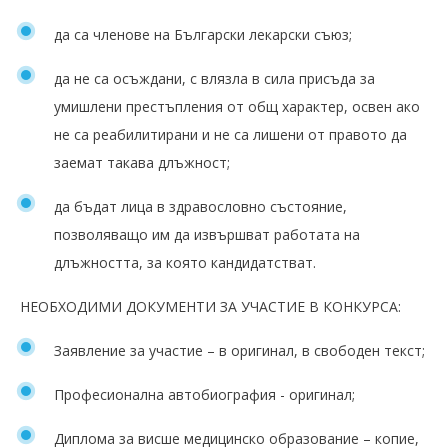
да са членове на Български лекарски съюз;
да не са осъждани, с влязла в сила присъда за
умишлени престъпления от общ характер, освен ако
не са реабилитирани и не са лишени от правото да
заемат такава длъжност;
да бъдат лица в здравословно състояние,
позволяващо им да извършват работата на
длъжността, за която кандидатстват.
НЕОБХОДИМИ ДОКУМЕНТИ ЗА УЧАСТИЕ В КОНКУРСА:
Заявление за участие – в оригинал, в свободен текст;
Професионална автобиография - оригинал;
Диплома за висше медицинско образование – копие,