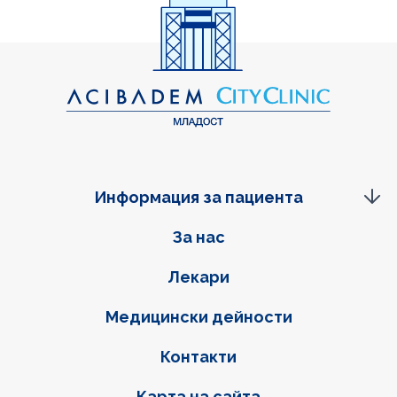
Информация за пациента
Фуутер навигация
За нас
Лекари
Медицински дейности
Контакти
Карта на сайта