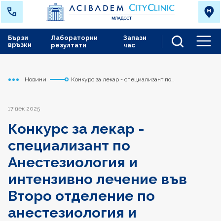
Бързи
Лабораторни
Запази
връзки
резултати
час
Men
Новини
Конкурс за лекар - специализант по
Начало
Младост
Анестезиология и интензивно лечение във Второ
отделение по анестезиология и интензивно
лечение
17 дек 2025
Конкурс за лекар -
специализант по
Анестезиология и
интензивно лечение във
Второ отделение по
анестезиология и