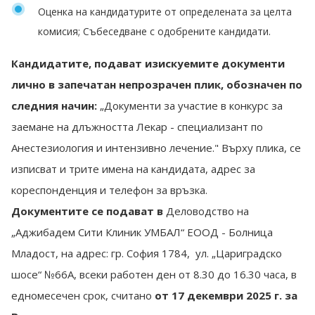
Оценка на кандидатурите от определената за целта
комисия; Събеседване с одобрените кандидати.
Кандидатите, подават изискуемите документи
лично в запечатан непрозрачен плик, обозначен по
следния начин:
„Документи за участие в конкурс за
заемане на длъжността Лекар - специализант по
Анестезиология и интензивно лечение." Върху плика, се
изписват и трите имена на кандидата, адрес за
кореспонденция и телефон за връзка.
Документите се подават в
Деловодство на
„Аджибадем Сити Клиник УМБАЛ“ ЕООД - Болница
Младост, на адрес: гр. София 1784, ул. „Цариградско
шосе“ №66А, всеки работен ден от 8.30 до 16.30 часа, в
едномесечен срок, считано
от 17 декември
2025 г. за