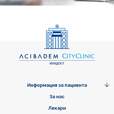
Информация за пациента
Фуутер навигация
За нас
Лекари