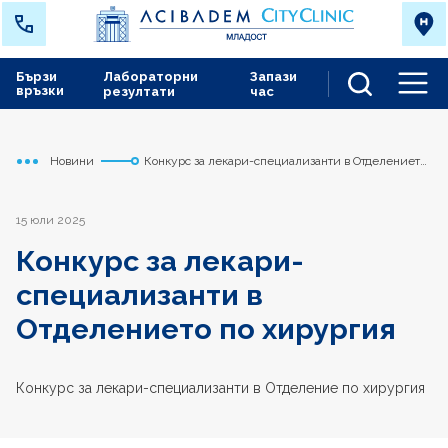
Бързи
Лабораторни
Запази
връзки
резултати
час
Men
Новини
Конкурс за лекари-специализанти в Отделението
Начало
Младост
по хирургия
15 юли 2025
Конкурс за лекари-
специализанти в
Отделението по хирургия
Конкурс за лекари-специализанти в Отделение по хирургия