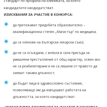
стандарт по профила на клиниката, за която
кандидатите кандидатстват.
ИЗИСКВАНИЯ ЗА УЧАСТИЕ В КОНКУРСА:
да притежават придобита образователно –
квалификационна степен „Магистър“ по медицина;
да са членове на Български лекарски съюз;
да не са осъждани, с влязла в сила присъда за
умишлени престъпления от общ характер, освен ако
не са реабилитирани и не са лишени от правото да
заемат такава длъжност;
да бъдат лица в здравословно състояние,
позволяващо им да извършват работата на
длъжността, за която кандидатстват.