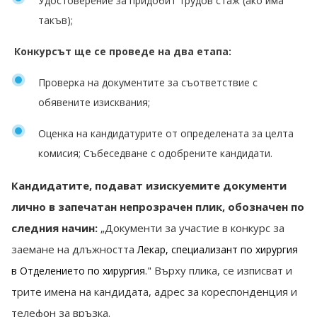
Удостоверение за придобит трудов стаж (ако има
такъв);
Конкурсът ще се проведе на два етапа:
Проверка на документите за съответствие с
обявените изисквания;
Оценка на кандидатурите от определената за целта
комисия; Събеседване с одобрените кандидати.
Кандидатите, подават изискуемите документи
лично в запечатан непрозрачен плик, обозначен по
следния начин:
„Документи за участие в конкурс за
заемане на длъжността
Лекар, специализант по хирургия
." Върху плика, се изписват и
в Отделението по хирургия
трите имена на кандидата, адрес за кореспонденция и
телефон за връзка.