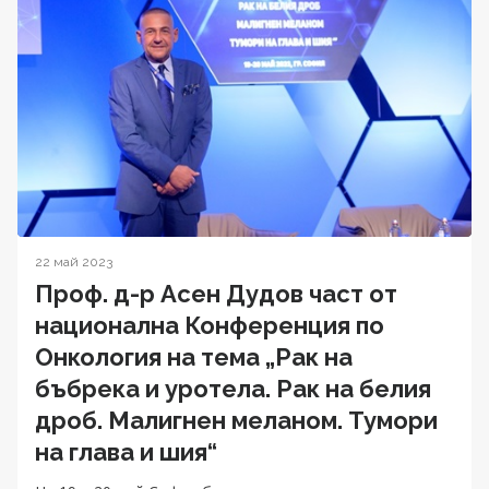
22 май 2023
Проф. д-р Асен Дудов част от
национална Конференция по
Онкология на тема „Рак на
бъбрека и уротела. Рак на белия
дроб. Малигнен меланом. Тумори
на глава и шия“