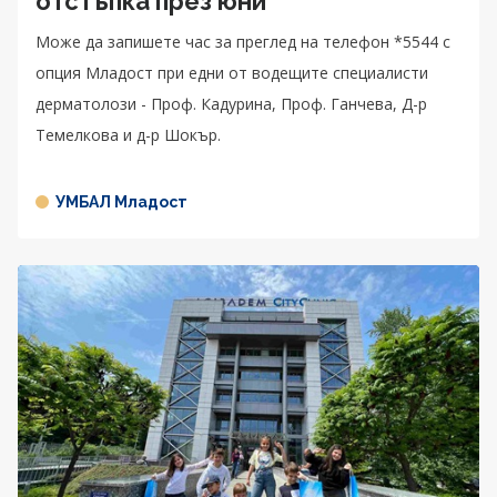
отстъпка през юни
Може да запишете час за преглед на телефон *5544 с
опция Младост при едни от водещите специалисти
дерматолози - Проф. Кадурина, Проф. Ганчева, Д-р
Темелкова и д-р Шокър.
УМБАЛ Младост