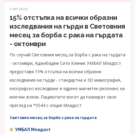
2 окт 2023
15% отстъпка на всички образни
изследвания на гърди в Световния
месец за борба с рака на гърдата
- октомври
По случай Световния месец за борба с рака на гърдата
- октомври, Аджибадем Сити Клиник УМБАЛ Младост
предоставя 15% отсъпка на всички образни
изследвания на гърди - стандартна и 3D мамография,
ехографско изследване и ядрено магнитен резонанс на
млечни жлези. Пациентите могат да планират своя
преглед на *5544 с опция Младост
Световен месец за борба с рака на гърдата
УМБАЛ Младост