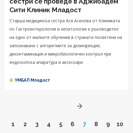
сестри се проведе в Аджибадем
Сити Клиник Младост
Старша медицинска сестра Ася Асенова от Клиниката
по Гастроентeрология и хепатология е ръководител
на едно от малките обучения в страната посветени на
запознаване с алгоритмите за дезинфекция,
деконтаминация и микробиологичен контрол при
ендоскопска апаратура и аксесоари
УМБАЛ Младост
Go to next page
Go to page
Go to page
Go to page
Go to page
Go to page
Go to page
Page
Go to page
Go to pa
Go to
1
2
3
4
5
6
7
8
9
10