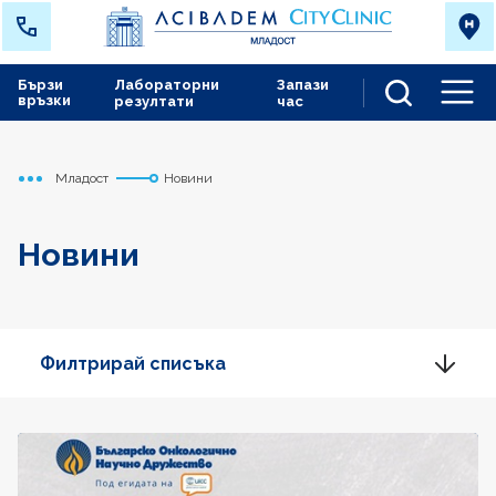
Бързи
Лабораторни
Запази
връзки
резултати
час
Men
Младост
Новини
Начало
Новини
Филтрирай списъка