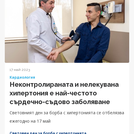
17 май 2023
Кардиология
Неконтролираната и нелекувана
хипертония е най-честото
сърдечно-съдово заболяване
Световният ден за борба с хипертонията се отбелязва
ежегодно на 17 май
Световен ден за борба с хипертонията