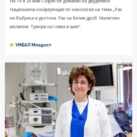
На 19 и 20 май София бе домакин на двудневна
Национална конференция по онкология на тема „Рак
на бъбрека и уротела. Рак на белия дроб. Малигнен
меланом. Тумори на глава и шия“.
УМБАЛ Младост