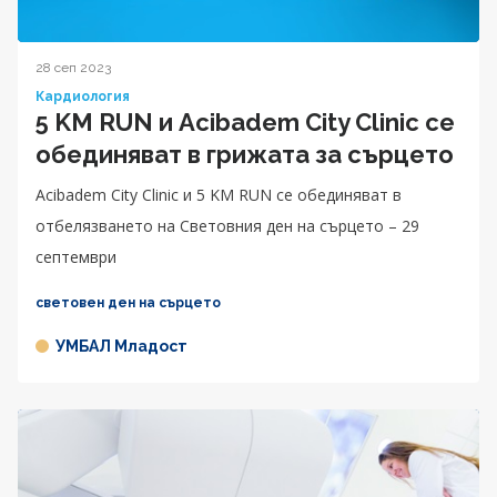
28 сеп 2023
Кардиология
5 KM RUN и Acibadem City Clinic се
обединяват в грижата за сърцето
Acibadem City Clinic и 5 KM RUN се обединяват в
отбелязването на Световния ден на сърцето – 29
септември
световен ден на сърцето
УМБАЛ Младост