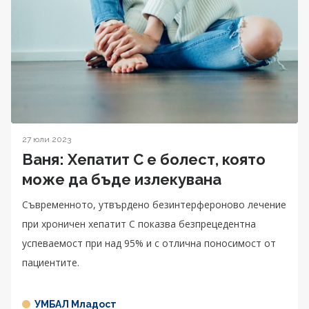
27 юли 2023
Ваня: Хепатит С е болест, която
може да бъде излекувана
Съвременното, утвърдено безинтерфероново лечение
при хроничен хепатит С показва безпрецедентна
успеваемост при над 95% и с отлична поносимост от
пациентите.
УМБАЛ Младост