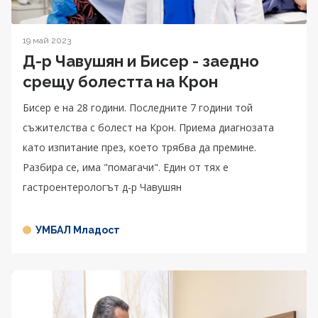
19 май 2023
Д-р Чавушян и Бисер - заедно
срещу болестта на Крон
Бисер е на 28 години. Последните 7 години той
съжителства с болест на Крон. Приема диагнозата
като изпитание през, което трябва да премине.
Разбира се, има "помагачи". Един от тях е
гастроентерологът д-р Чавушян
УМБАЛ Младост