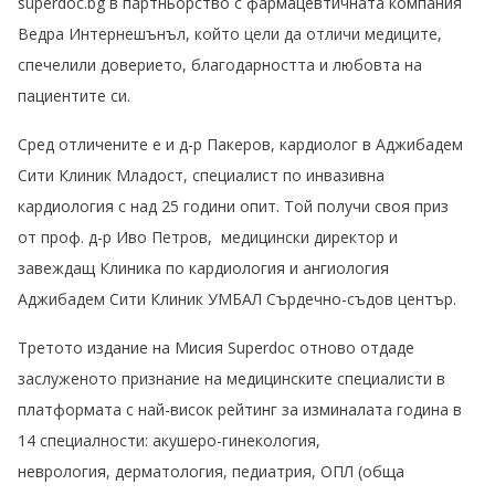
superdoc.bg в партньорство с фармацевтичната компания
Ведра Интернешънъл, който цели да отличи медиците,
спечелили доверието, благодарността и любовта на
пациентите си.
Сред отличените е и д-р Пакеров, кардиолог в Аджибадем
Сити Клиник Младост, специалист по инвазивна
кардиология с над 25 години опит. Той получи своя приз
от
проф. д-р Иво Петров, медицински директор и
завеждащ Клиника по кардиология и ангиология
Аджибадем Сити Клиник УМБАЛ Сърдечно-съдов център.
Третото издание на Мисия Superdoc отново отдаде
заслуженото признание на медицинските специалисти в
платформата с най-висок рейтинг за изминалата година в
14 специалности: акушеро-гинекология,
неврология, дерматология, педиатрия, ОПЛ (обща