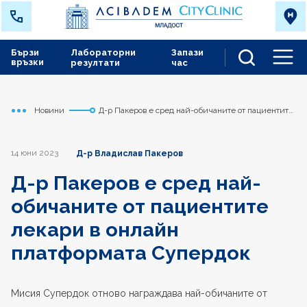
Бързи
Лабораторни
Запази
връзки
резултати
час
Men
Новини
Д-р Пакеров е сред най-обичаните от пациентите
Начало
Младост
лекари в онлайн платформата Супердок
14 юни 2023
Д-р Владислав Пакеров
Д-р Пакеров е сред най-
обичаните от пациентите
лекари в онлайн
платформата Супердок
Мисия Супердок отново награждава най-обичаните от