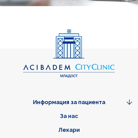
Информация за пациента
Фуутер навигация
За нас
Лекари