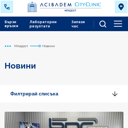
Бързи
Лабораторни
Запази
връзки
резултати
час
Men
Младост
Новини
Начало
Новини
Филтрирай списъка