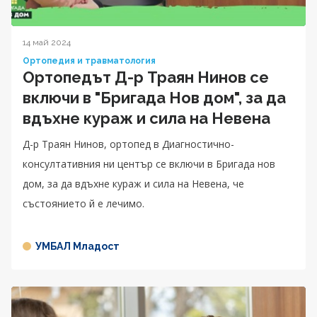
14 май 2024
Ортопедия и травматология
Ортопедът Д-р Траян Нинов се
включи в "Бригада Нов дом", за да
вдъхне кураж и сила на Невена
Д-р Траян Нинов, ортопед в Диагностично-
консултативния ни център се включи в Бригада нов
дом, за да вдъхне кураж и сила на Невена, че
състоянието й е лечимо.
УМБАЛ Младост