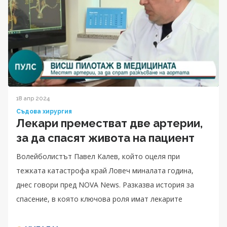
18 апр 2024
Съдова хирургия
Лекари преместват две артерии,
за да спасят живота на пациент
Волейболистът Павел Калев, който оцеля при
тежката катастрофа край Ловеч миналата година,
днес говори пред NOVA News. Разказва история за
спасение, в която ключова роля имат лекарите