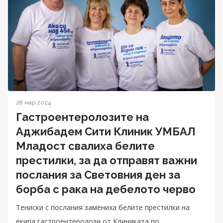
28 мар 2024
Гастроентеролозите на
Аджибадем Сити Клиник УМБАЛ
Младост свалиха белите
престилки, за да отправят важни
послания за Световния ден за
борба с рака на дебелото черво
Тениски с послания замениха белите престилки на
екипа гастроентеролози от Клиниката по