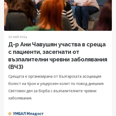
20 май 2024
Д-р Ани Чавушян участва в среща
с пациенти, засегнати от
възпалителни чревни заболявания
(ВЧЗ)
Срещата е организирана от Българската асоциация
болест на Крон и улцерозен колит по повод днешния
Световен ден за борба с възпалителните чревни
заболявания.
УМБАЛ Младост