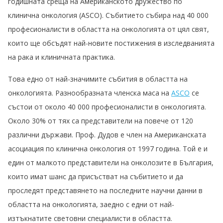
годишната среща на Американското дружество по
клинична онкология (ASCO). Събитието събира над 40 000
професионалисти в областта на онкологията от цял свят,
които ще обсъдят най-новите постижения в изследванията
на рака и клиничната практика.
Това едно от най-значимите събития в областта на
онкологията. Разнообразната членска маса на
ASCO
се
състои от около 40 000 професионалисти в онкологията.
Около 30% от тях са представители на повече от 120
различни държави. Проф. Дудов е член на Американската
асоциация по клинична онкология от 1997 година. Той е и
един от малкото представители на онколозите в България,
които имат шанс да присъстват на събитието и да
проследят представянето на последните научни данни в
областта на онкологията, заедно с едни от най-
изтъкнатите световни специалисти в областта.