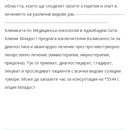
областта, които ще споделят своите открития и опит в
лечението на различни видове рак.----------------------------------
-----------------------------------------------------------------------
Клиниката по Медицинска онкология в Аджибадем Сити
Клиник Младост предлага изключителни възможности за
диагностика и авангардно лечение чрез противотуморно
лекарствено лечение (химиотерапия, имунотерапия,
прицелна). Тук се приемат, диагностицират, стадират,
лекуват и проследяват пациенти с всички видове солидни
тумори. Може да запазите час за консултация на *5544 с
опция Младост