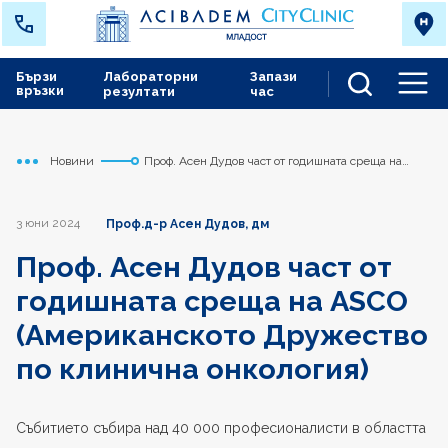
Бързи
Лабораторни
Запази
връзки
резултати
час
Men
Новини
Проф. Асен Дудов част от годишната среща на
Начало
Младост
ASCO (Американското Дружество по клинична
онкология)
3 юни 2024
Проф.д-р Асен Дудов, дм
Проф. Асен Дудов част от
годишната среща на ASCO
(Американското Дружество
по клинична онкология)
Събитието събира над 40 000 професионалисти в областта