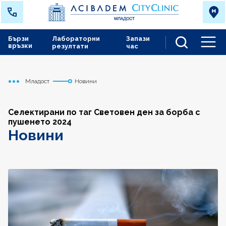
Бързи
Лабораторни
Запази
връзки
резултати
час
Men
Младост
Новини
Начало
Селектирани по таг Световен ден за борба с
пушенето 2024
Новини