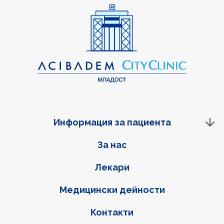
Информация за пациента
Фуутер навигация
За нас
Лекари
Медицински дейности
Контакти