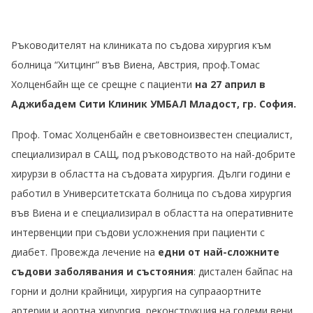
Ръководителят на клиниката по съдова хирургия към
болница “Хитцинг” във Виена, Австрия, проф.Томас
Холценбайн ще се срещне с пациенти
на 27 април в
Аджибадем Сити Клиник УМБАЛ Младост, гр. София.
Проф. Томас Холценбайн е световноизвестен специалист,
специализирал в САЩ, под ръководството на най-добрите
хирурзи в областта на съдовата хирургия. Дълги години е
работил в Университетската болница по съдова хирургия
във Виена и е специализирал в областта на оперативните
интервенции при съдови усложнения при пациенти с
диабет. Провежда лечение на
едни от най-сложните
съдови заболявания и състояния
: дистален байпас на
горни и долни крайници, хирургия на супрааортните
артерии и аортна хирургия, реконструкция на големи вени,