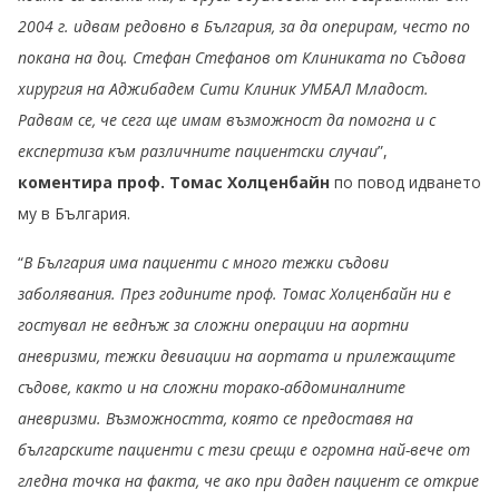
2004 г. идвам редовно в България, за да оперирам, често по
покана на доц. Стефан Стефанов от Клиниката по Съдова
хирургия на Аджибадем Сити Клиник УМБАЛ Младост.
Радвам се, че сега ще имам възможност да помогна и с
експертиза към различните пациентски случаи
”,
коментира проф. Томас Холценбайн
по повод идването
му в България.
“
В България има пациенти с много тежки съдови
заболявания. През годините проф. Томас Холценбайн ни е
гостувал не веднъж за сложни операции на аортни
аневризми, тежки девиации на аортата и прилежащите
съдове, както и на сложни торако-абдоминалните
аневризми. Възможността, която се предоставя на
българските пациенти с тези срещи е огромна най-вече от
гледна точка на факта, че ако при даден пациент се открие