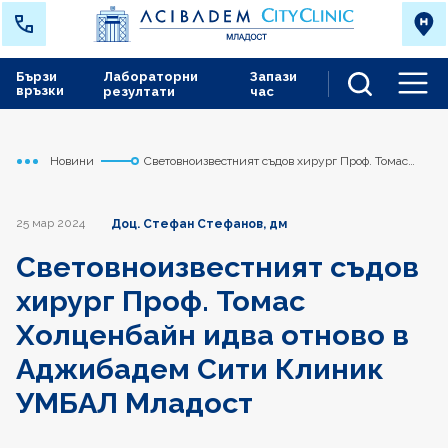
Бързи
Лабораторни
Запази
връзки
резултати
час
Men
Новини
Световноизвестният съдов хирург Проф. Томас
Начало
Младост
Холценбайн идва отново в Аджибадем Сити
Клиник УМБАЛ Младост
25 мар 2024
Доц. Стефан Стефанов, дм
Световноизвестният съдов
хирург Проф. Томас
Холценбайн идва отново в
Аджибадем Сити Клиник
УМБАЛ Младост