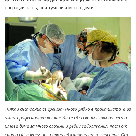
операции на съдови тумори и много други.
„
Някои състояния се срещат много рядко в практиката, а аз
имам професионалния шанс да се сблъсквам с тях по-често.
Става дума за много сложни и редки заболявания, част от
които са генетични, а други обусловени от възрастта. От