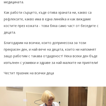
медицината.
Как работи сърцето, къде отива храната ни, какво са
рефлексите, какво има в една линейка и как виждаме
костите през кожата - това бяха само част от беседите с
децата.
Благодарим на всички, които допринесоха за този
прекрасен ден, и най-вече на децата, които ни напомнят
защо работим с такава отдаденост! Нека всеки ден бъде
изпълнен с усмивки и здраве за най-малките ни приятели!
Честит празник на всички деца