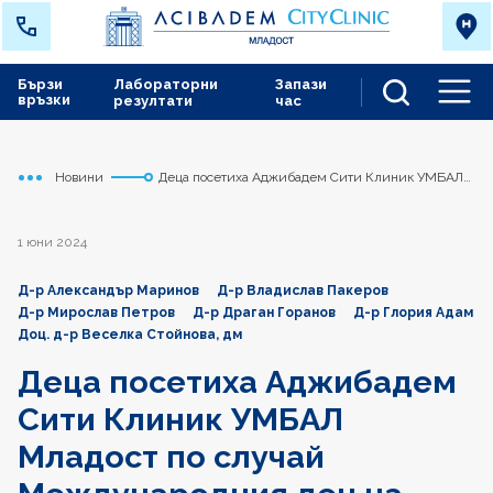
Бързи
Лабораторни
Запази
връзки
резултати
час
Men
Новини
Деца посетиха Аджибадем Сити Клиник УМБАЛ
Начало
Младост
Младост по случай Международния ден на детето
1 юни 2024
Д-р Александър Маринов
Д-р Владислав Пакеров
Д-р Мирослав Петров
Д-р Драган Горанов
Д-р Глория Адам
Доц. д-р Веселка Стойнова, дм
Деца посетиха Аджибадем
Сити Клиник УМБАЛ
Младост по случай