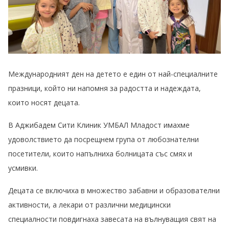
Международният ден на детето е един от най-специалните
празници, който ни напомня за радостта и надеждата,
които носят децата.
В Аджибадем Сити Клиник УМБАЛ Младост имахме
удоволствието да посрещнем група от любознателни
посетители, които напълниха болницата със смях и
усмивки.
Децата се включиха в множество забавни и образователни
активности, а лекари от различни медицински
специалности повдигнаха завесата на вълнуващия свят на