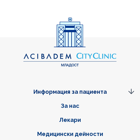
Информация за пациента
Фуутер навигация
За нас
Лекари
Медицински дейности