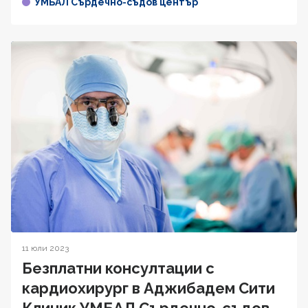
УМБАЛ Сърдечно-съдов център
11 юли 2023
Безплатни консултации с
кардиохирург в Аджибадем Сити
Клиник УМБАЛ Сърдечно-съдов