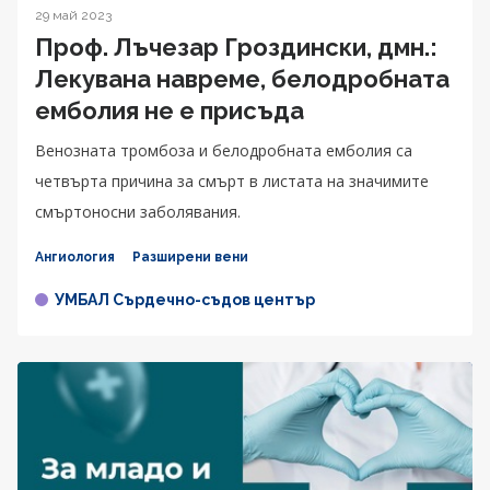
29 май 2023
Проф. Лъчезар Гроздински, дмн.:
Лекувана навреме, белодробната
емболия не е присъда
Венозната тромбоза и белодробната емболия са
четвърта причина за смърт в листата на значимите
смъртоносни заболявания.
Ангиология
Разширени вени
УМБАЛ Сърдечно-съдов център