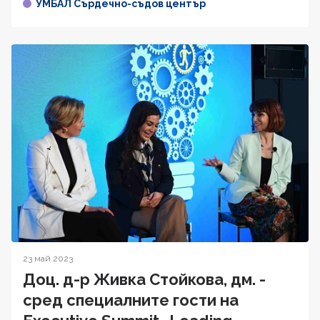
УМБАЛ Сърдечно-съдов център
23 май 2023
Доц. д-р Живка Стойкова, дм. -
сред специалните гости на