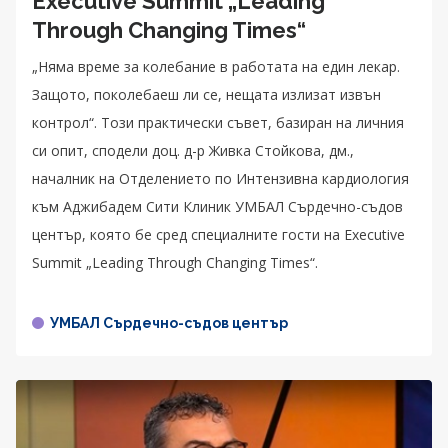
Executive Summit „Leading
Through Changing Times“
„Няма време за колебание в работата на един лекар.
Защото, поколебаеш ли се, нещата излизат извън
контрол“. Този практически съвет, базиран на личния
си опит, сподели доц. д-р Живка Стойкова, дм.,
началник на Отделението по Интензивна кардиология
към Аджибадем Сити Клиник УМБАЛ Сърдечно-съдов
център, която бе сред специалните гости на Executive
Summit „Leading Through Changing Times“.
УМБАЛ Сърдечно-съдов център