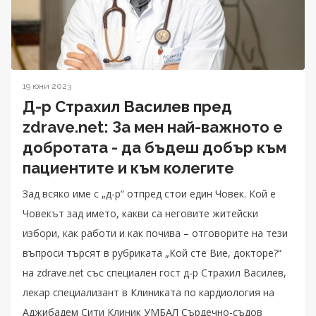
19 юни 2023
Д-р Страхил Василев пред
zdrave.net: За мен най-важното е
добротата - да бъдеш добър към
пациентите и към колегите
Зад всяко име с „д-р“ отпред стои един Човек. Кой е
Човекът зад името, какви са неговите житейски
избори, как работи и как почива – отговорите на тези
въпроси търсят в рубриката „Кой сте Вие, докторе?“
на zdrave.net със специален гост д-р Страхил Василев,
лекар специализант в Клиниката по кардиология на
Аджибадем Сити Клиник УМБАЛ Сърдечно-съдов