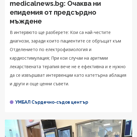
medicalnews.bg: Очаква ни
епидемия от предсърдно
мъждене
В интервюто ще разберете: Кои са най-честите
диагнози, заради които пациентите се обръщат към
Отделението по електрофизиология и
кардиостимулация; При кои случаи на аритмии
лекарствената терапия вече не е ефективна и е нужно
да се извършват интервенции като катетърна аблация
и други и още ценни съвети.
УМБАЛ Сърдечно-съдов център