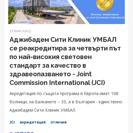
27 юли 2023
Аджибадем Сити Клиник УМБАЛ
се реакредитира за четвърти път
по най-високия световен
стандарт за качество в
здравеопазването - Joint
Commission International (JCI)
Акредитация по същата програма в Европа имат 108
болници, на Балканите – 33, а в България - единствено
Аджибадем Сити Клиник УМБАЛ.
JCI
акредитация
отличие