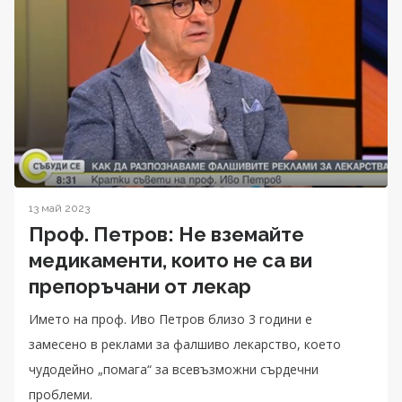
13 май 2023
Проф. Петров: Не вземайте
медикаменти, които не са ви
препоръчани от лекар
Името на проф. Иво Петров близо 3 години е
замесено в реклами за фалшиво лекарство, което
чудодейно „помага“ за всевъзможни сърдечни
проблеми.