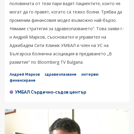
половината от тези пари вадят пациентите, които не
могат да го правят, когато са тежко болни. Трябва да
променим финансовия модел възможно най-бързо.
Нямаме стратегия за здравеопазването“. Това заяви г-
н Андрей Марков, съосновател и управител на
Аджибадем Сити Клиник УМБАЛ и член на УС на
Българска болнична асоциация в предаването „В
развитие“ по Bloomberg TV Bulgaria.
Андрей Марков
здравеопазване
интервю
финансиране
УМБАЛ Сърдечно-съдов център