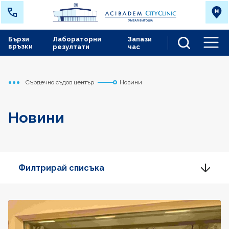
Бързи
Лабораторни
Запази
връзки
резултати
час
Men
Сърдечно съдов център
Новини
Начало
Новини
Филтрирай списъка