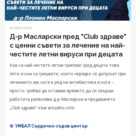
10 юли 2023
Д-р Масларски пред "Club здраве"
с ценни съвети за лечение на най-
честите летни вируси при децата
Кои са най-честите летни грипове сред децата това
лято и кои са грешките, които нерядко се допускат при
лечението им; кога е ред на антибиотика и кога –
просто трябва да оставим времето да си свърши
работата разяснява д-р Масларски в предаването
„Club здраве“ към actualno.com
УМБАЛ Сърдечно-съдов център