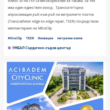
близо 30 на сто са високорискови за такава. За тях
има един-единствен изход - Транскатетърна
апроксимация ръб-към-ръб на митралните платна
(Transcatheter edge-to-edge repair, TEER) посредством
имплантиране на MitraClip.
MitraClip
TEER
Иновации
митрална клапа
УМБАЛ Сърдечно-съдов център