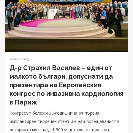
6 юни 2023
Д-р Страхил Василев – един от
малкото българи, допуснати да
презентира на Европейския
конгрес по инвазивна кардиология
в Париж
Конгресът бележи 30-годишнина от първия
имплантиран сърдечен стент и е най-посещаваният в
историята му с над 11 500 участника от цял свят,