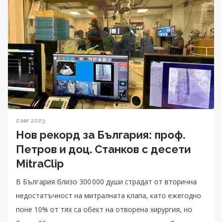
2 авг 2023
Нов рекорд за България: проф.
Петров и доц. Станков с десети
MitraClip
В България близо 300 000 души страдат от вторична
недостатъчност на митралната клапа, като ежегодно
поне 10% от тях са обект на отворена хирургия, но