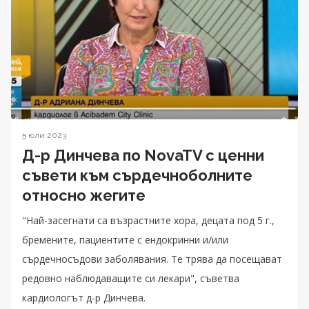
5 юли 2023
Д-р Динчева по NovaTV с ценни
съвети към сърдечноболните
относно жегите
"Най-засегнати са възрастните хора, децата под 5 г.,
бремените, пациентите с ендокринни и/или
сърдечносъдови заболявания. Те трява да посещават
редовно наблюдаващите си лекари", съветва
кардиологът д-р Динчева.