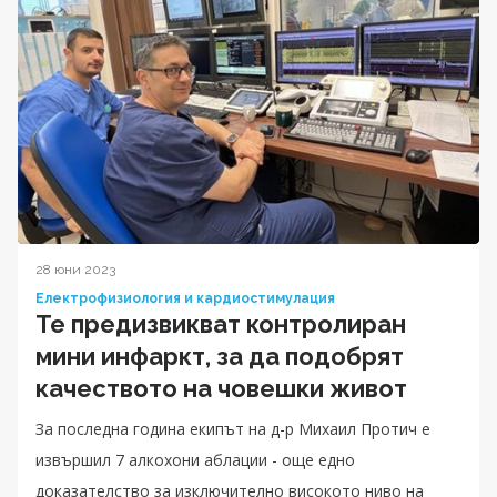
28 юни 2023
Електрофизиология и кардиостимулация
Те предизвикват контролиран
мини инфаркт, за да подобрят
качеството на човешки живот
За последна година екипът на д-р Михаил Протич е
извършил 7 алкохони аблации - още едно
доказателство за изключително високото ниво на