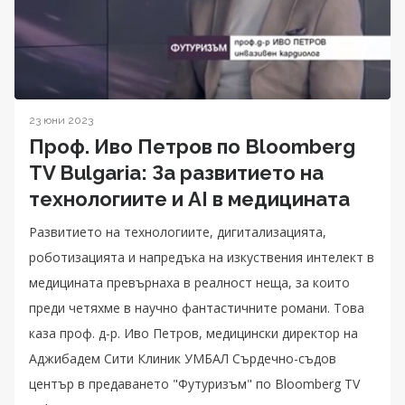
23 юни 2023
Проф. Иво Петров по Bloomberg
TV Bulgaria: За развитието на
технологиите и AI в медицината
Развитието на технологиите, дигитализацията,
роботизацията и напредъка на изкуствения интелект в
медицината превърнаха в реалност неща, за които
преди четяхме в научно фантастичните романи. Това
каза проф. д-р. Иво Петров, медицински директор на
Аджибадем Сити Клиник УМБАЛ Сърдечно-съдов
център в предаването "Футуризъм" по Bloomberg TV