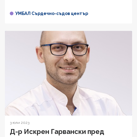
УМБАЛ Сърдечно-съдов център
3 юли 2023
Д-р Искрен Гарвански пред