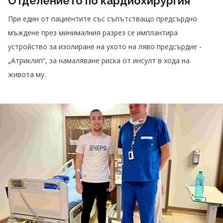
Отделението по кардиохирургия
При един от пациентите със съпътстващо предсърдно
мъждене през минималния разрез се имплантира
устройство за изолиране на ухото на ляво предсърдие -
„Атриклип“, за намаляване риска от инсулт в хода на
живота му.