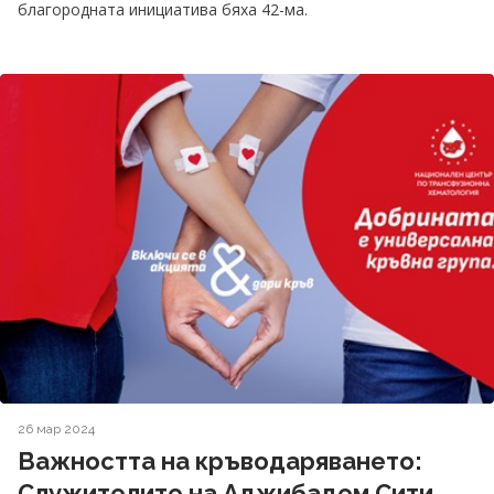
благородната инициатива бяха 42-ма.
26 мар 2024
Важността на кръводаряването:
Служителите на Аджибадем Сити