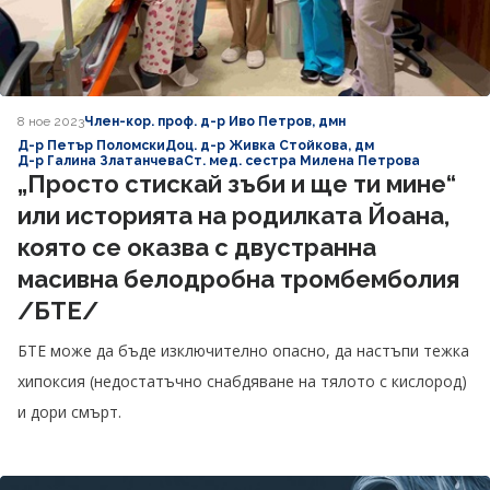
8 ное 2023
Член-кор. проф. д-р Иво Петров, дмн
Д-р Петър Поломски
Доц. д-р Живка Стойкова, дм
Д-р Галина Златанчева
Ст. мед. сестра Милена Петрова
„Просто стискай зъби и ще ти мине“
или историята на родилката Йоана,
която се оказва с двустранна
масивна белодробна тромбемболия
/БТЕ/
БТЕ може да бъде изключително опасно, да настъпи тежка
хипоксия (недостатъчно снабдяване на тялото с кислород)
и дори смърт.