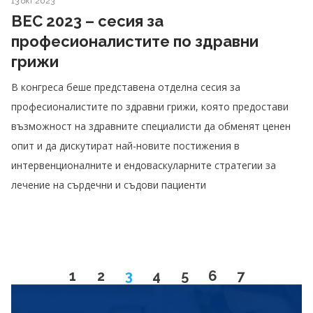
13 окт 2023
ВЕС 2023 – сесия за
професионалистите по здравни
грижи
В конгреса беше представена отделна сесия за
професионалистите по здравни грижи, която предостави
възможност на здравните специалисти да обменят ценен
опит и да дискутират най-новите постижения в
интервенционалните и ендоваскуларните стратегии за
лечение на сърдечни и съдови пациенти
Go to page
Go to page
Page
Go to page
Go to page
Go to page
Go to page
1
2
3
4
5
6
7