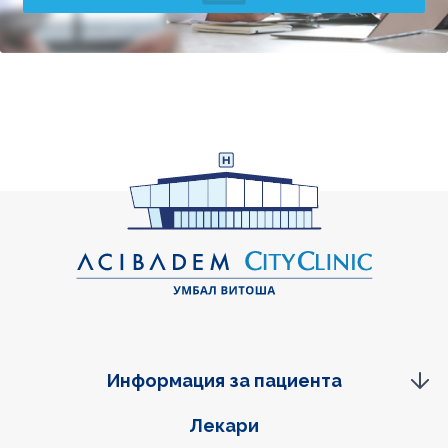
Информация за пациента
Фуутер навигация
Лекари