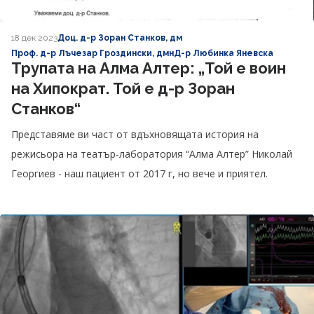
18 дек 2023
Доц. д-р Зоран Станков, дм
Проф. д-р Лъчезар Гроздински, дмн
Д-р Любинка Яневска
Трупата на Алма Алтер: „Той е воин
на Хипократ. Той е д-р Зоран
Станков“
Представяме ви част от вдъхновящата история на
режисьора на театър-лаборатория “Алма Алтер” Николай
Георгиев - наш пациент от 2017 г, но вече и приятел.