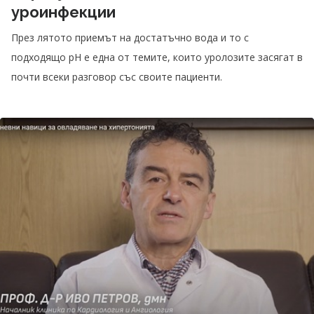
уроинфекции
През лятото приемът на достатъчно вода и то с
подходящо pH е една от темите, които уролозите засягат в
почти всеки разговор със своите пациенти.