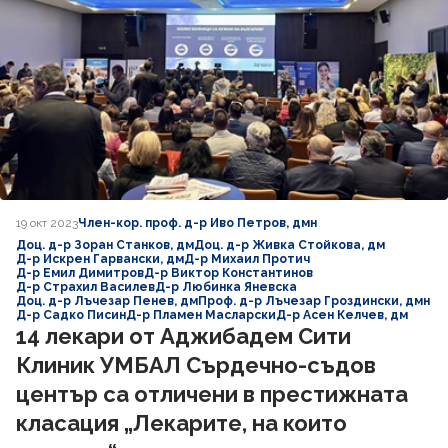
19 окт 2023
Член-кор. проф. д-р Иво Петров, дмн
Доц. д-р Зоран Станков, дм
Доц. д-р Живка Стойкова, дм
Д-р Искрен Гарвански, дм
Д-р Михаил Протич
Д-р Емил Димитров
Д-р Виктор Константинов
Д-р Страхил Василев
Д-р Любинка Яневска
Доц. д-р Лъчезар Пенев, дм
Проф. д-р Лъчезар Гроздински, дмн
Д-р Садко Писин
Д-р Пламен Масларски
Д-р Асен Келчев, дм
14 лекари от Аджибадем Сити
Клиник УМБАЛ Сърдечно-съдов
център са отличени в престижната
класация „Лекарите, на които