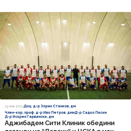
13 ное 2023
Доц. д-р Зоран Станков, дм
Член-кор. проф. д-р Иво Петров, дмн
Д-р Садко Писин
Д-р Искрен Гарвански, дм
Аджибадем Сити Клиник обедини