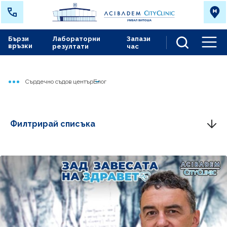
Бързи
Лабораторни
Запази
връзки
резултати
час
Men
Сърдечно съдов център
Блог
Начало
Филтрирай списъка