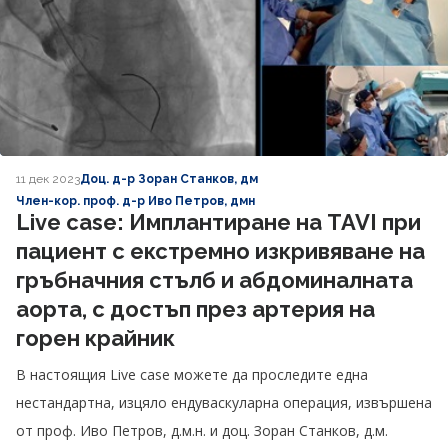
11 дек 2023
Доц. д-р Зоран Станков, дм
Член-кор. проф. д-р Иво Петров, дмн
Live case: Имплантиране на TAVI при
пациент с екстремно изкривяване на
гръбначния стълб и абдоминалната
аорта, с достъп през артерия на
горен крайник
В настоящия Live case можете да проследите една
нестандартна, изцяло ендуваскуларна операция, извършена
от проф. Иво Петров, д.м.н. и доц. Зоран Станков, д.м.