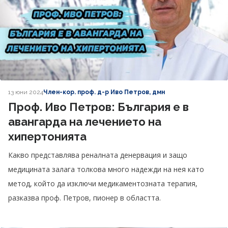
13 юни 2024
Член-кор. проф. д-р Иво Петров, дмн
Проф. Иво Петров: България е в
авангарда на лечението на
хипертонията
Какво представлява реналната денервация и защо
медицината залага толкова много надежди на нея като
метод, който да изключи медикаментозната терапия,
разказва проф. Петров, пионер в областта.