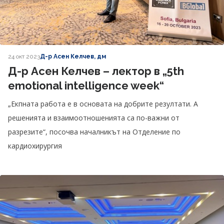
24 окт 2023
Д-р Асен Келчев, дм
Д-р Асен Келчев – лектор в „5th
emotional intelligence week“
„Екпната работа е в основата на добрите резултати. А
решенията и взаимоотношенията са по-важни от
разрезите“, посочва началникът на Отделение по
кардиохирургия