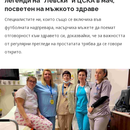
легенди на “Левски“ и ЦСКА в мач,
посветен на мъжкото здраве
Специалистите ни, които също се включиха във
футболната надпревара, насърчиха мъжете да поемат
отговорност към здравето си, доказвайки, че за важността
от регулярни прегледи на простатата трябва да се говори
открито.