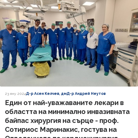
23 яну 2024
Д-р Асен Келчев, дм
Д-р Андрей Неутов
Един от най-уважаваните лекари в
областта на минимално инвазивната
байпас хирургия на сърце - проф.
Сотириос Маринакис, гостува на