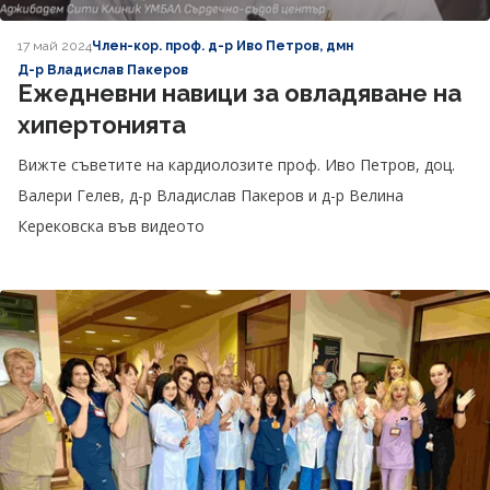
17 май 2024
Член-кор. проф. д-р Иво Петров, дмн
Д-р Владислав Пакеров
Ежедневни навици за овладяване на
хипертонията
Вижте съветите на кардиолозите проф. Иво Петров, доц.
Валери Гелев, д-р Владислав Пакеров и д-р Велина
Керековска във видеото