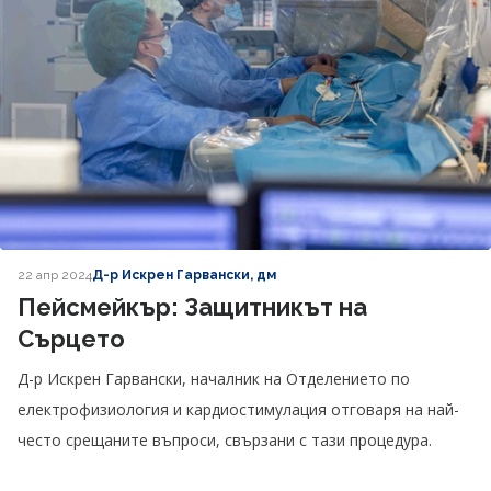
22 апр 2024
Д-р Искрен Гарвански, дм
Пейсмейкър: Защитникът на
Сърцето
Д-р Искрен Гарвански, началник на Отделението по
електрофизиология и кардиостимулация отговаря на най-
често срещаните въпроси, свързани с тази процедура.