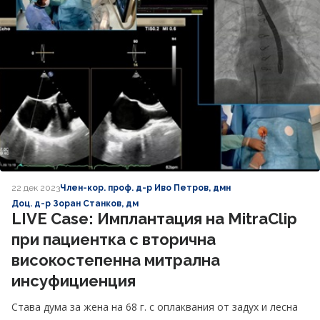
22 дек 2023
Член-кор. проф. д-р Иво Петров, дмн
Доц. д-р Зоран Станков, дм
LIVE Case: Имплантация на MitraClip
при пациентка с вторична
високостепенна митрална
инсуфициенция
Става дума за жена на 68 г. с оплаквания от задух и лесна