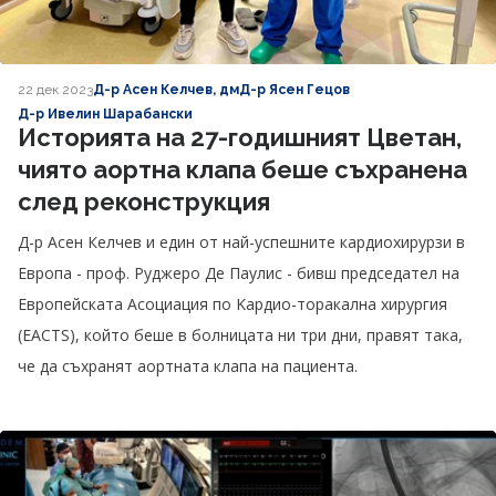
22 дек 2023
Д-р Асен Келчев, дм
Д-р Ясен Гецов
Д-р Ивелин Шарабански
Историята на 27-годишният Цветан,
чиято аортна клапа беше съхранена
след реконструкция
Д-р Асен Келчев и един от най-успешните кардиохирурзи в
Европа - проф. Руджеро Де Паулис - бивш председател на
Европейската Aсоциация по Kардио-торакална хирургия
(EACTS), който беше в болницата ни три дни, правят така,
че да съхранят аортната клапа на пациента.