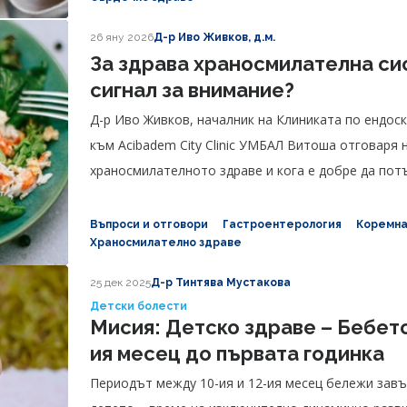
26 яну 2026
Д-р Иво Живков, д.м.
За здрава храносмилателна сис
сигнал за внимание?
Д-р Иво Живков, началник на Клиниката по ендоск
към Acibadem City Clinic УМБАЛ Витоша отговаря 
храносмилателното здраве и кога е добре да пот
Въпроси и отговори
Гастроентерология
Коремна
Храносмилателно здраве
25 дек 2025
Д-р Тинтява Мустакова
Детски болести
Мисия: Детско здраве – Бебето 
ия месец до първата годинка
Периодът между 10-ия и 12-ия месец бележи завъ