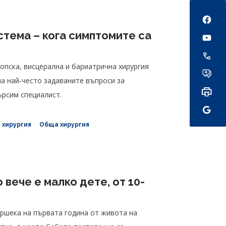
Social
тема – кога симптомите са
опска, висцерална и бариатрична хирургия
на най-често задаваните въпроси за
ърсим специалист.
 хирургия
Обща хирургия
вече е малко дете, от 10-
ршека на първата година от живота на