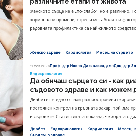
различните етапи от живота
Женското сърце не е „по-слабо“, но е различно. Т
хормонални промени, стрес и метаболитни факто
редовната профилактика са най-силното средство
Женско здраве
Кардиология
Месец на сърцето
11 фев 2026
Проф. д-р Ивона Даскалова, дмн
Доц. д-р З
Ендокринология
Да обичаш сърцето си - как ди
съдовото здраве и как можем 
Диабетът е едно от най-разпространените хронич
постоянен контрол на кръвната захар, той има п
и съдовете. Статистиката показва, че хората с д
риск от сърдечно-съдови заболявания.
Диабет
Ендокринология
Кардиология
Месец н
Сърдечно здраве