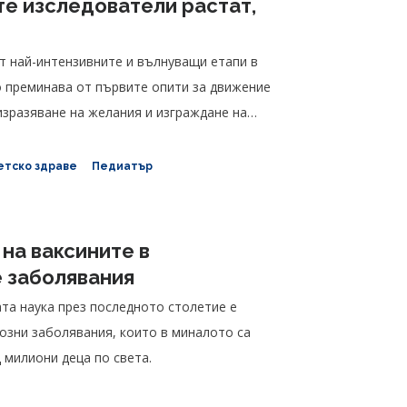
те изследователи растат,
т най-интензивните и вълнуващи етапи в
о преминава от първите опити за движение
изразяване на желания и изграждане на
етско здраве
Педиатър
 на ваксините в
 заболявания
та наука през последното столетие е
озни заболявания, които в миналото са
 милиони деца по света.