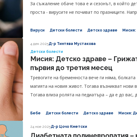
За съжаление обаче това е и сезонът, в който де
проста - вирусите не почиват по празниците. Нап
разпространяват.
Вируси
Детски болести
Детско здраве
Мисия:
4 дек 2025
Д-р Тинтява Мустакова
Детски болести
Мисия: Детско здраве – Грижат
първия до третия месец
Тревогите на бременноста вече ги няма, болката
магията на новия живот. Тогава възникват нови в
Тогава влиза ролята на педиатъра – да е до вас, д
нов, вълнуващ път!
Бебе
Детски болести
Детско здраве
Мисия: Д
24 ное 2025
Д-р Цочо Кметски
Диабетната полиневропатия – 