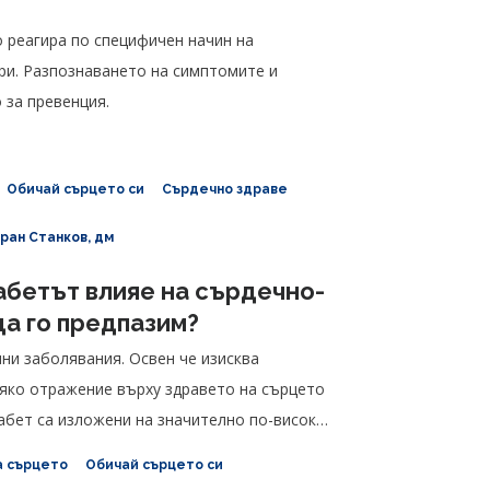
о реагира по специфичен начин на
ри. Разпознаването на симптомите и
 за превенция.
Обичай сърцето си
Сърдечно здраве
оран Станков, дм
абетът влияе на сърдечно-
да го предпазим?
ни заболявания. Освен че изисква
ряко отражение върху здравето на сърцето
иабет са изложени на значително по-висок
а сърцето
Обичай сърцето си