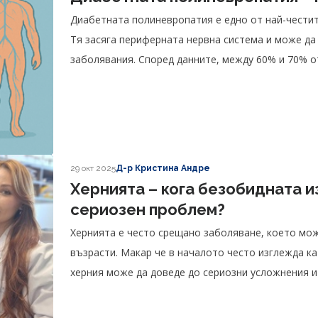
Диабетната полиневропатия е едно от най-честит
Тя засяга периферната нервна система и може да
заболявания. Според данните, между 60% и 70% о
полиневропатия.
29 окт 2025
Д-р Кристина Андре
Хернията – кога безобидната и
сериозен проблем?
Хернията е често срещано заболяване, което мож
възрасти. Макар че в началото често изглежда к
херния може да доведе до сериозни усложнения и