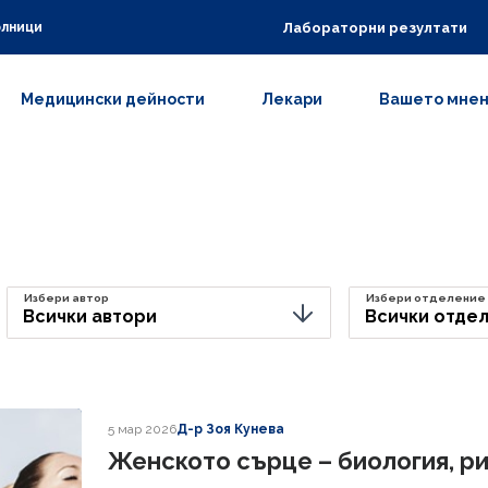
Лабораторни резултати
олници
Медицински дейности
Лекари
Вашето мне
Избери автор
Избери отделение
Всички автори
Всички отде
5 мар 2026
Д-р Зоя Кунева
Женското сърце – биология, ри