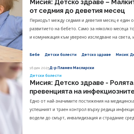
Мисия: Детско здраве – Малки
от седмия до деветия месец
Периодът между седмия и деветия месец е един о
развитието на бебето. Само за няколко месеца т
и комуникация към уверено изследване на света, 
собствен характер.
Бебе
Детски болести
Детско здраве
Мисия: Д
16 дек 2025
Д-р Пламен Масларски
Детски болести
Мисия: Детско здраве - Ролята
превенцията на инфекциозните
Едно от най-значимите постижения на медицинска
успешният и траен контрол върху редица инфекци
водели до смърт, инвалидизация и страдание сред