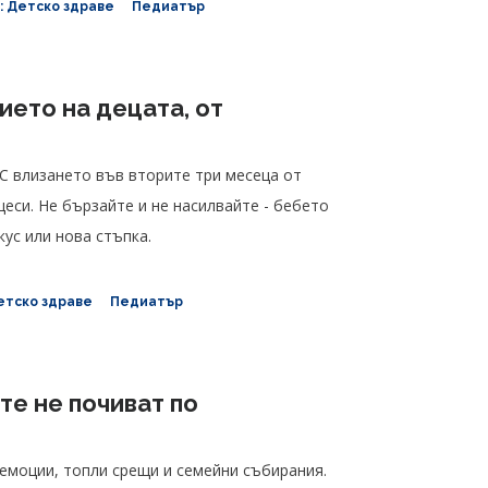
: Детско здраве
Педиатър
ието на децата, от
 С влизането във вторите три месеца от
еси. Не бързайте и не насилвайте - бебето
кус или нова стъпка.
етско здраве
Педиатър
те не почиват по
 емоции, топли срещи и семейни събирания.