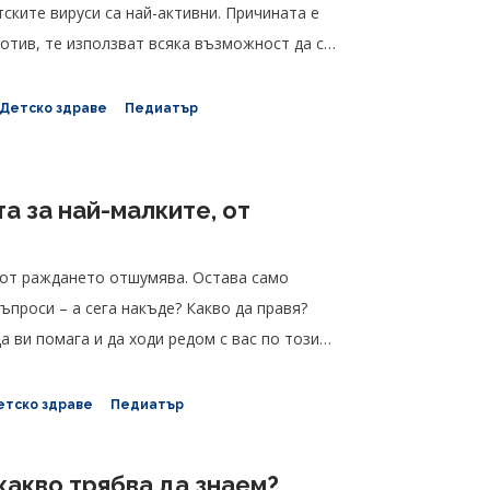
тските вируси са най-активни. Причината е
ротив, те използват всяка възможност да се
 Детско здраве
Педиатър
а за най-малките, от
 от раждането отшумява. Остава само
ъпроси – а сега накъде? Какво да правя?
а ви помага и да ходи редом с вас по този
етско здраве
Педиатър
какво трябва да знаем?