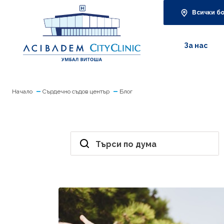
Всички б
За нас
Начало
Сърдечно съдов център
Блог
Търси по дума