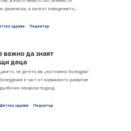
тие, в което бебето постепенно се
о физически, а засягат поведението,
етско здраве
Педиатър
е важно да знаят
ащи деца
щането, че детето им „постоянно боледува“.
 боледуване е част от нормалното развитие
адълбочен лекарски подход.
 Детско здраве
Педиатър