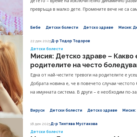
детето – време на изключително динамично разви
превръща в малко дете. Промените вече не са сам
емоциите и комуникацията.
Бебе
Детски болести
Детско здраве
Мисия: Д
22 дек 2025
Д-р Тодор Тодоров
Детски болести
Мисия: Детско здраве – Какво 
родителите на често боледув
Една от най-честите тревоги на родителите е усе
Добрата новина е, че в повечето случаи честото
на имунната система. В други – е необходим по-з
Вируси
Детски болести
Детско здраве
Мисия:
18 дек 2025
Д-р Тинтява Мустакова
Детски болести