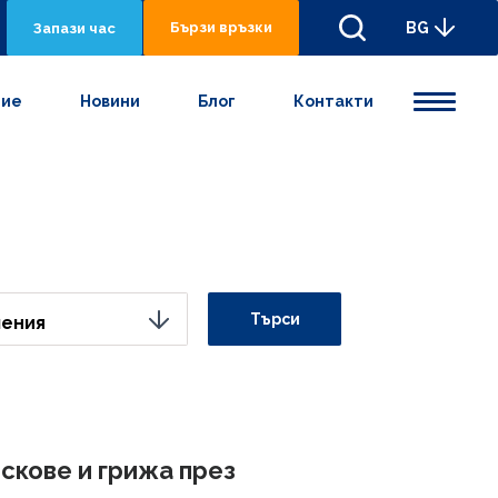
Бързи връзки
BG
Запази час
ние
Новини
Блог
Контакти
Търси
ления
скове и грижа през