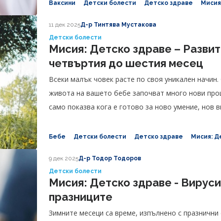
Ваксини
Детски болести
Детско здраве
Мисия
11 дек 2025
Д-р Тинтява Мустакова
Детски болести
Мисия: Детско здраве – Развит
четвъртия до шестия месец
Всеки малък човек расте по своя уникален начин.
живота на вашето бебе започват много нови проц
само показва кога е готово за ново умение, нов в
Бебе
Детски болести
Детско здраве
Мисия: Д
9 дек 2025
Д-р Тодор Тодоров
Детски болести
Мисия: Детско здраве - Вируси
празниците
Зимните месеци са време, изпълнено с празнични