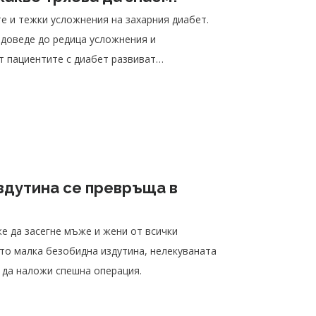
е и тежки усложнения на захарния диабет.
 доведе до редица усложнения и
т пациентите с диабет развиват
здутина се превръща в
е да засегне мъже и жени от всички
ато малка безобидна издутина, нелекуваната
 да наложи спешна операция.