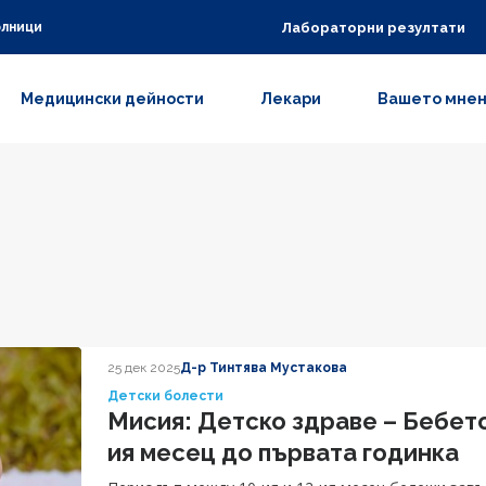
Лабораторни резултати
олници
Медицински дейности
Лекари
Вашето мне
25 дек 2025
Д-р Тинтява Мустакова
Детски болести
Мисия: Детско здраве – Бебето 
ия месец до първата годинка