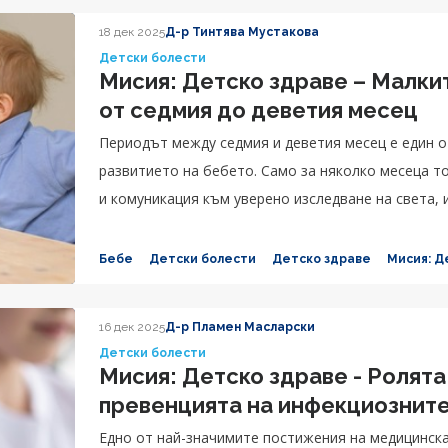
18 дек 2025
Д-р Тинтява Мустакова
Детски болести
Мисия: Детско здраве – Малки
от седмия до деветия месец
Периодът между седмия и деветия месец е един о
развитието на бебето. Само за няколко месеца т
и комуникация към уверено изследване на света, 
собствен характер.
Бебе
Детски болести
Детско здраве
Мисия: Д
16 дек 2025
Д-р Пламен Масларски
Детски болести
Мисия: Детско здраве - Ролята
превенцията на инфекциозните
Едно от най-значимите постижения на медицинска