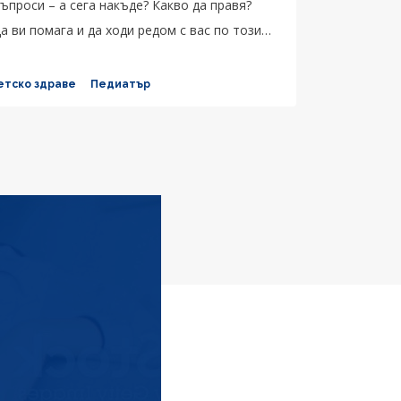
ъпроси – а сега накъде? Какво да правя?
а ви помага и да ходи редом с вас по този
етско здраве
Педиатър