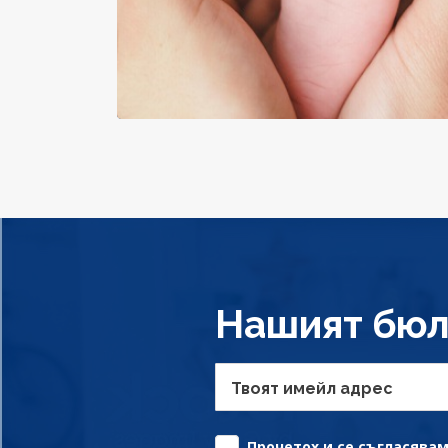
Нашият бюл
Твоят имейл адрес
Прочетох и се съгласявам 