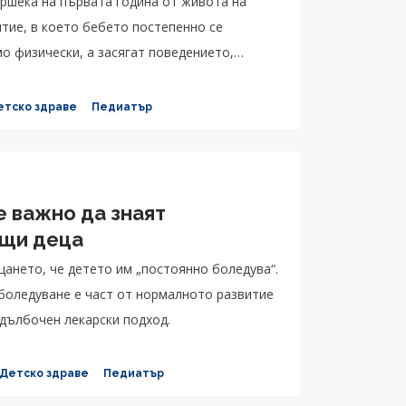
ршека на първата година от живота на
тие, в което бебето постепенно се
о физически, а засягат поведението,
етско здраве
Педиатър
е важно да знаят
ащи деца
щането, че детето им „постоянно боледува“.
 боледуване е част от нормалното развитие
адълбочен лекарски подход.
 Детско здраве
Педиатър