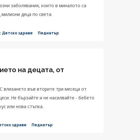
озни заболявания, които в миналото са
 милиони деца по света.
: Детско здраве
Педиатър
ието на децата, от
 С влизането във вторите три месеца от
еси. Не бързайте и не насилвайте - бебето
кус или нова стъпка.
етско здраве
Педиатър