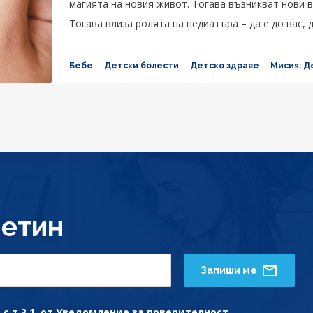
магията на новия живот. Тогава възникват нови в
Тогава влиза ролята на педиатъра – да е до вас, д
нов, вълнуващ път!
Бебе
Детски болести
Детско здраве
Мисия: Д
етин
Запиши ме
с т.3.1. от
Уведомление за поверителност