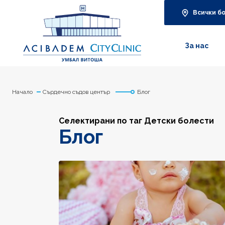
Всички б
За нас
Начало
Сърдечно съдов център
Блог
Селектирани по таг Детски болести
Блог