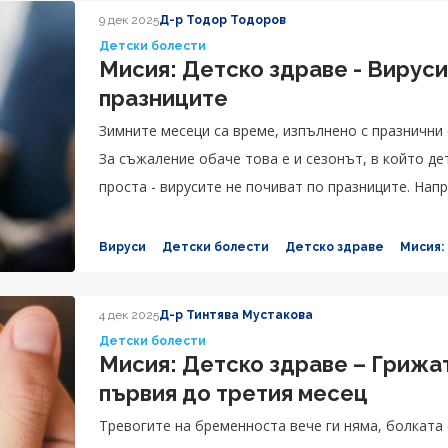
9 дек 2025
Д-р Тодор Тодоров
Детски болести
Мисия: Детско здраве - Вируси
празниците
Зимните месеци са време, изпълнено с празнични
За съжаление обаче това е и сезонът, в който де
проста - вирусите не почиват по празниците. Нап
разпространяват.
Вируси
Детски болести
Детско здраве
Мисия:
4 дек 2025
Д-р Тинтява Мустакова
Детски болести
Мисия: Детско здраве – Грижат
първия до третия месец
Тревогите на бременноста вече ги няма, болката