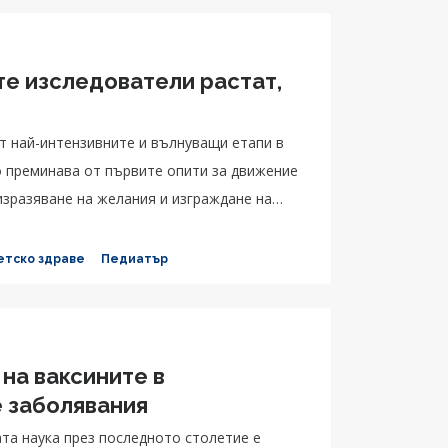
те изследователи растат,
т най-интензивните и вълнуващи етапи в
о преминава от първите опити за движение
изразяване на желания и изграждане на
етско здраве
Педиатър
 на ваксините в
 заболявания
та наука през последното столетие е