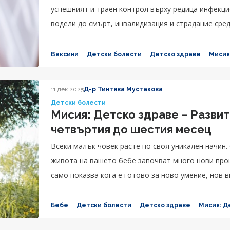
успешният и траен контрол върху редица инфекци
водели до смърт, инвалидизация и страдание сред
Ваксини
Детски болести
Детско здраве
Мисия
11 дек 2025
Д-р Тинтява Мустакова
Детски болести
Мисия: Детско здраве – Развит
четвъртия до шестия месец
Всеки малък човек расте по своя уникален начин.
живота на вашето бебе започват много нови проц
само показва кога е готово за ново умение, нов в
Бебе
Детски болести
Детско здраве
Мисия: Д