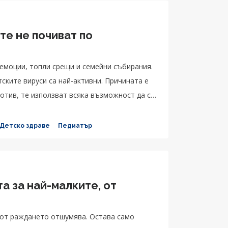
те не почиват по
 емоции, топли срещи и семейни събирания.
тските вируси са най-активни. Причината е
ротив, те използват всяка възможност да се
 Детско здраве
Педиатър
а за най-малките, от
 от раждането отшумява. Остава само