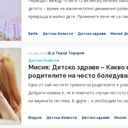
Периодът между 10-ия и 12-ия месец бележи завъ
детето – време на изключително динамично разви
превръща в малко дете. Промените вече не са сам
емоциите и комуникацията.
Бебе
Детски болести
Детско здраве
Мисия: Д
22 дек 2025
Д-р Тодор Тодоров
Детски болести
Мисия: Детско здраве – Какво 
родителите на често боледув
Една от най-честите тревоги на родителите е усе
Добрата новина е, че в повечето случаи честото
на имунната система. В други – е необходим по-з
Вируси
Детски болести
Детско здраве
Мисия: