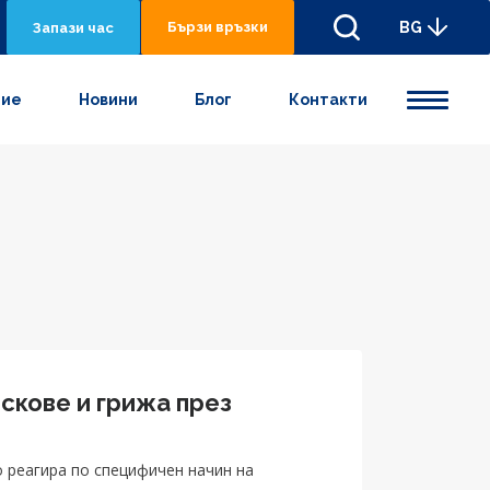
Бързи връзки
BG
Запази час
ние
Новини
Блог
Контакти
скове и грижа през
о реагира по специфичен начин на