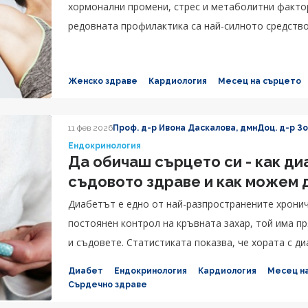
хормонални промени, стрес и метаболитни факто
редовната профилактика са най-силното средство
Женско здраве
Кардиология
Месец на сърцето
11 фев 2026
Проф. д-р Ивона Даскалова, дмн
Доц. д-р З
Ендокринология
Да обичаш сърцето си - как ди
съдовото здраве и как можем 
Диабетът е едно от най-разпространените хронич
постоянен контрол на кръвната захар, той има п
и съдовете. Статистиката показва, че хората с д
риск от сърдечно-съдови заболявания.
Диабет
Ендокринология
Кардиология
Месец н
Сърдечно здраве