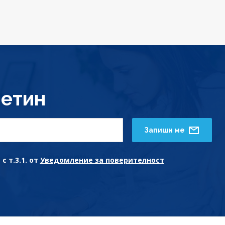
етин
Запиши ме
с т.3.1. от
Уведомление за поверителност