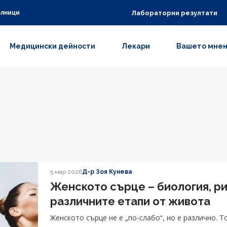
Лабораторни резултати
олници
Медицински дейности
Лекари
Вашето мне
5 мар 2026
Д-р Зоя Кунева
Женското сърце – биология, ри
различните етапи от живота
Женското сърце не е „по-слабо“, но е различно. Т