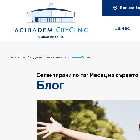
Всички б
За нас
Начало
Сърдечно съдов център
Блог
Селектирани по таг Месец на сърцето
Блог