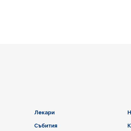
Фуутер навигация
Лекари
Н
Събития
К