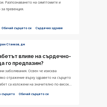
ри. Разпознаването на симптомите и
 за превенция.
Обичай сърцето си
Сърдечно здраве
оран Станков, дм
абетът влияе на сърдечно-
да го предпазим?
ни заболявания. Освен че изисква
ряко отражение върху здравето на сърцето
иабет са изложени на значително по-висок
а сърцето
Обичай сърцето си