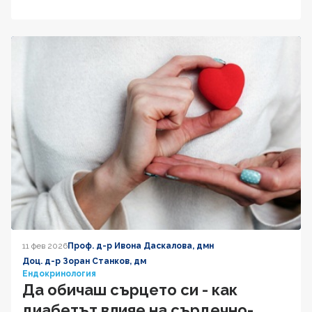
11 фев 2026
Проф. д-р Ивона Даскалова, дмн
Доц. д-р Зоран Станков, дм
Ендокринология
Да обичаш сърцето си - как
диабетът влияе на сърдечно-