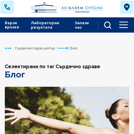
Бързи
Лабораторни
Запази
връзки
резултати
час
Men
Сърдечно съдов център
Блог
Начало
Селектирани по таг Сърдечно здраве
Блог