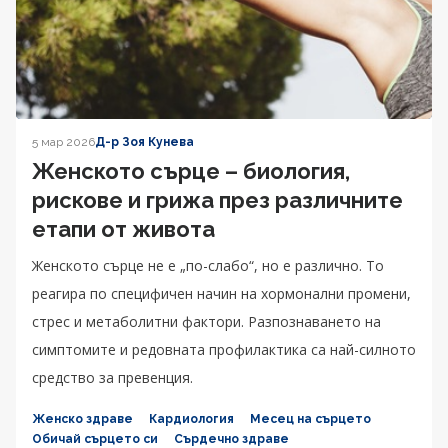
5 мар 2026
Д-р Зоя Кунева
Женското сърце – биология,
рискове и грижа през различните
етапи от живота
Женското сърце не е „по-слабо“, но е различно. То
реагира по специфичен начин на хормонални промени,
стрес и метаболитни фактори. Разпознаването на
симптомите и редовната профилактика са най-силното
средство за превенция.
Женско здраве
Кардиология
Месец на сърцето
Обичай сърцето си
Сърдечно здраве