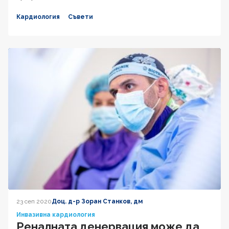
Кардиология
Съвети
23 сеп 2020
Доц. д-р Зоран Станков, дм
Инвазивна кардиология
Реналната денервация може да