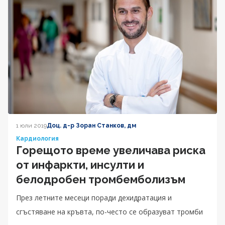
1 юли 2019
Доц. д-р Зоран Станков, дм
Кардиология
Горещото време увеличава риска
от инфаркти, инсулти и
белодробен тромбемболизъм
През летните месеци поради дехидратация и
сгъстяване на кръвта, по-често се образуват тромби