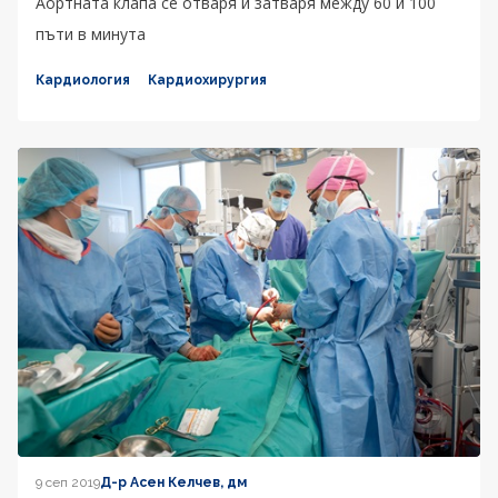
Аортната клапа се отваря и затваря между 60 и 100
пъти в минута
Кардиология
Кардиохирургия
9 сеп 2019
Д-р Асен Келчев, дм