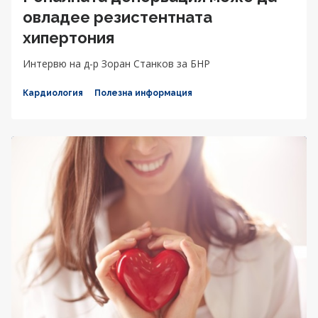
овладее резистентната
хипертония
Интервю на д-р Зоран Станков за БНР
Кардиология
Полезна информация