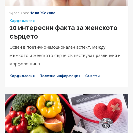
14 сеп 2020
Нели Жекова
Кардиология
10 интересни факта за женското
сърцето
Освен в поетично-емоционален аспект, между
мъжкото и женското сърце съществуват различния и
морфологично.
Кардиология
Полезна информация
Съвети