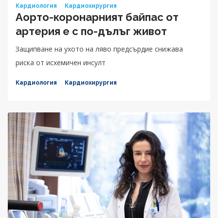
Кардиология
Кардиохирургия
Аорто-коронарният байпас от
артерия е с по-дълъг живот
Защипване на ухото на ляво предсърдие снижава
риска от исхемичен инсулт
Кардиология
Кардиохирургия