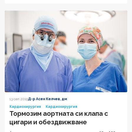
13 сеп 2019
Д-р Асен Келчев, дм
Кардиохирургия
Кардиохирургия
Тормозим аортната си клапа с
цигари и обездвижване