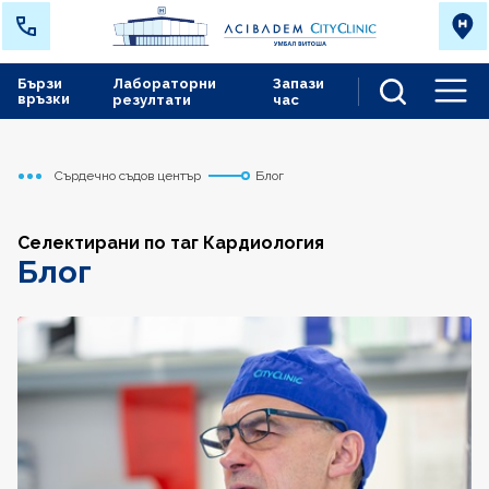
Бързи
Лабораторни
Запази
връзки
резултати
час
Men
Сърдечно съдов център
Блог
Начало
Селектирани по таг Кардиология
Блог