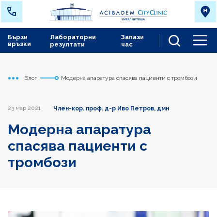
Бързи
Лабораторни
Запази
връзки
резултати
час
Men
Блог
Модерна апаратура спасява пациенти с тромбози
Начало
Сърдечно съдов център
23 мар 2021
Член-кор. проф. д-р Иво Петров, дмн
Модерна апаратура
спасява пациенти с
тромбози