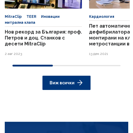
MitraClip
TEER
Иновации
Кардиология
митрална клапа
Пет автоматични
Нов рекорд за България: проф.
дефибрилатора 
Петров и доц. Станков с
монтирани на кл
десети MitraClip
метростанции в 
2 авг 2023
13 дек 2021
Виж всички