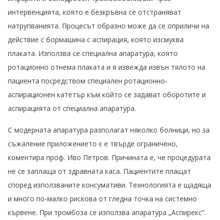
интервенцията, която е безкръвна се отстраняват
натрупванията. Процесът образно може да се оприличи на
действие с бормашина с аспирация, която изсмуква
плаката. Използва се специална апаратура, която
ротационно отнема плаката и я извежда извън тялото на
пациента посредством специален ротационно-
аспирационен катетър към който се задават оборотите и
аспирацията от специална апаратура.
С модерната апаратура разполагат няколко болници, но за
съжаление приложението є е твърде ограничено,
коментира проф. Иво Петров. Причината е, че процедурата
не се заплаща от здравната каса. Пациентите плащат
според използваните консумативи. Технологията е щадяща
и много по-малко рискова от гледна точка на системно
кървене. При тромбоза се използва апаратура „Аспирекс”.