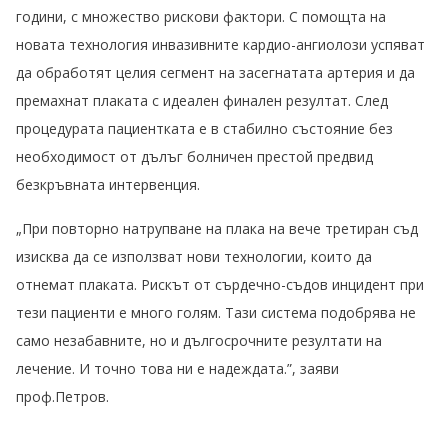
години, с множество рискови фактори. С помощта на
новата технология инвазивните кардио-ангиолози успяват
да обработят целия сегмент на засегнатата артерия и да
премахнат плаката с идеален финален резултат. След
процедурата пациентката е в стабилно състояние без
необходимост от дълъг болничен престой предвид
безкръвната интервенция.
„При повторно натрупване на плака на вече третиран съд
изисква да се използват нови технологии, които да
отнемат плаката. Рискът от сърдечно-съдов инцидент при
тези пациенти е много голям. Тази система подобрява не
само незабавните, но и дългосрочните резултати на
лечение. И точно това ни е надеждата.”, заяви
проф.Петров.