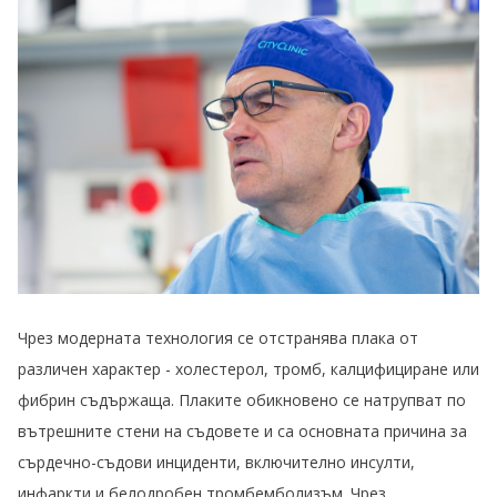
Чрез модерната технология се отстранява плака от
различен характер - холестерол, тромб, калцифициране или
фибрин съдържаща. Плаките обикновено се натрупват по
вътрешните стени на съдовете и са основната причина за
сърдечно-съдови инциденти, включително инсулти,
инфаркти и белодробен тромбемболизъм. Чрез