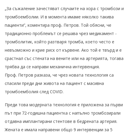
„За съжаление зачестяват случаите на хора с тромбози и
тромбоемболии. И в момента имаме няколко такива
пациенти”, коментира проф. Петров. Той обясни, че
традиционно проблемът се решава чрез медикамент -
тромболитик, който разтваря тромба, което често е
невъзможно и крие риск от кървене. Ако той е твърд и е
срастнал със стената на вените или на артерията, тогава
трябва да се направи механична интервенция.
Проф. Петров разказа, че чрез новата технология са
спасили преди дни живота на пациент с масивна
тромбоемболия след COVID.
Преди това модерната технология е приложена за първи
път при 72-годишна пациентка с напълно тромбозирали
отдавна имплантирани стентове в бедрената артерия.
Жената е имала направени общо 9 интервенции за 5