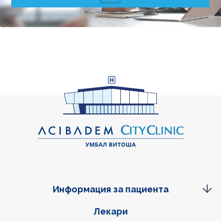
Информация за пациента
Фуутер навигация
Лекари