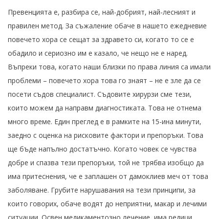
Превенцията е, разбира се, най-добрият, най-лесният и
правилен метод. За съжаление обаче в нашето ежедневие
повечето хора се сещат за здравето си, когато то се е
обадило и сериозно им е казало, че нещо не е наред.
Въпреки това, когато наши близки по права линия са имали
проблеми – повечето хора това го знаят – не е зле да се
посети съдов специалист. Съдовите хирурзи сме тези,
които можем да направм диагностиката. Това не отнема
много време. Един преглед е в рамките на 15-ина минути,
заедно с оценка на рисковите фактори и препоръки. Това
ще бъде напълно достатъчно. Когато човек се чувства
добре и спазва тези препоръки, той не трябва изобщо да
има притеснения, че е заплашен от дамоклиев меч от това
заболяване. Грубите нарушавания на тези принципи, за
които говорих, обаче водят до неприятни, макар и лечими
ситуации. Освен медикаментозно лечение, има редици