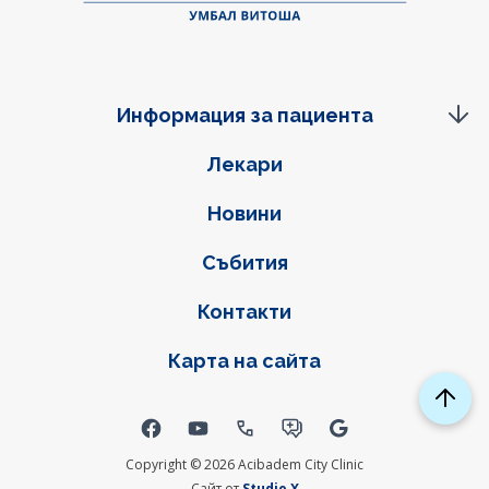
Информация за пациента
Фуутер навигация
Лекари
Новини
Събития
Контакти
Карта на сайта
Social links
Copyright © 2026 Acibadem City Clinic
Сайт от
Studio X