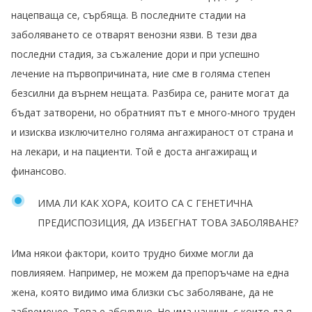
нацепваща се, сърбяща. В последните стадии на
заболяването се отварят венозни язви. В тези два
последни стадия, за съжаление дори и при успешно
лечение на първопричината, ние сме в голяма степен
безсилни да върнем нещата. Разбира се, раните могат да
бъдат затворени, но обратният път е много-много труден
и изисква изключително голяма ангажираност от страна и
на лекари, и на пациенти. Той е доста ангажиращ и
финансово.
ИМА ЛИ КАК ХОРА, КОИТО СА С ГЕНЕТИЧНА
ПРЕДИСПОЗИЦИЯ, ДА ИЗБЕГНАТ ТОВА ЗАБОЛЯВАНЕ?
Има някои фактори, които трудно бихме могли да
повлияяем. Например, не можем да препоръчаме на една
жена, която видимо има близки със заболяване, да не
забременее. Това е абсурдно. Но има начини, с които да я