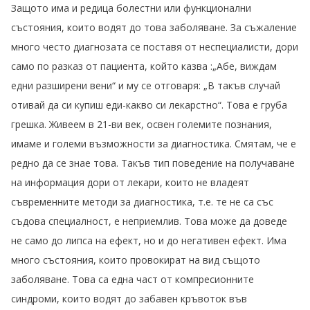
Защото има и редица болестни или функционални
състояния, които водят до това заболяване. За съжаление
много често диагнозата се поставя от неспециалисти, дори
само по разказ от пациента, който казва :„Абе, виждам
едни разширени вени“ и му се отговаря: „В такъв случай
отивай да си купиш еди-какво си лекарстно“. Това е груба
грешка. Живеем в 21-ви век, освен големите познания,
имаме и големи възможности за диагностика. Смятам, че е
редно да се знае това. Такъв тип поведение на получаване
на информация дори от лекари, които не владеят
съвременните методи за диагностика, т.е. те не са със
съдова специалност, е неприемлив. Това може да доведе
не само до липса на ефект, но и до негативен ефект. Има
много състояния, които провокират на вид същото
заболяване. Това са една част от компресионните
синдроми, които водят до забавен кръвоток във