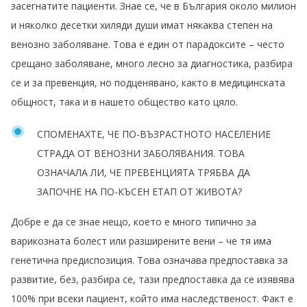
засегнатите пациенти. Знае се, че в България около милион
и няколко десетки хиляди души имат някаква степен на
венозно заболяване. Това е един от парадоксите – често
срещано заболяване, много лесно за диагностика, разбира
се и за превенция, но подценявано, както в медицинската
общност, така и в нашето общество като цяло.
СПОМЕНАХТЕ, ЧЕ ПО-ВЪЗРАСТНОТО НАСЕЛЕНИЕ
СТРАДА ОТ ВЕНОЗНИ ЗАБОЛЯВАНИЯ. ТОВА
ОЗНАЧАЛА ЛИ, ЧЕ ПРЕВЕНЦИЯТА ТРЯБВА ДА
ЗАПОЧНЕ НА ПО-КЪСЕН ЕТАП ОТ ЖИВОТА?
Добре е да се знае нещо, което е много типично за
варикозната болест или разширените вени – че тя има
генетична предиспозиция. Това означава предпоставка за
развитие, без, разбира се, тази предпоставка да се изявява
100% при всеки пациент, който има наследственост. Факт е