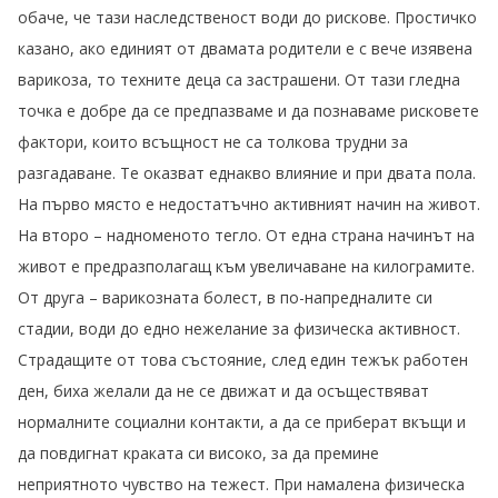
обаче, че тази наследственост води до рискове. Простичко
казано, ако единият от двамата родители е с вече изявена
варикоза, то техните деца са застрашени. От тази гледна
точка е добре да се предпазваме и да познаваме рисковете
фактори, които всъщност не са толкова трудни за
разгадаване. Те оказват еднакво влияние и при двата пола.
На първо място е недостатъчно активният начин на живот.
На второ – надноменото тегло. От една страна начинът на
живот е предразполагащ към увеличаване на килограмите.
От друга – варикозната болест, в по-напредналите си
стадии, води до едно нежелание за физическа активност.
Страдащите от това състояние, след един тежък работен
ден, биха желали да не се движат и да осъществяват
нормалните социални контакти, а да се приберат вкъщи и
да повдигнат краката си високо, за да премине
неприятното чувство на тежест. При намалена физическа