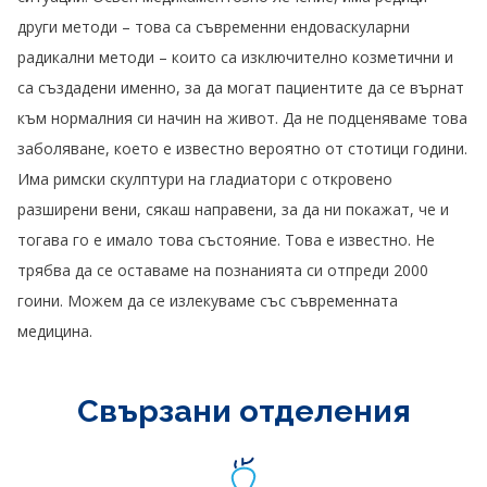
други методи – това са съвременни ендоваскуларни
радикални методи – които са изключително козметични и
са създадени именно, за да могат пациентите да се върнат
към нормалния си начин на живот. Да не подценяваме това
заболяване, което е известно вероятно от стотици години.
Има римски скулптури на гладиатори с откровено
разширени вени, сякаш направени, за да ни покажат, че и
тогава го е имало това състояние. Това е известно. Не
трябва да се оставаме на познанията си отпреди 2000
гоини. Можем да се излекуваме със съвременната
медицина.
Свързани отделения