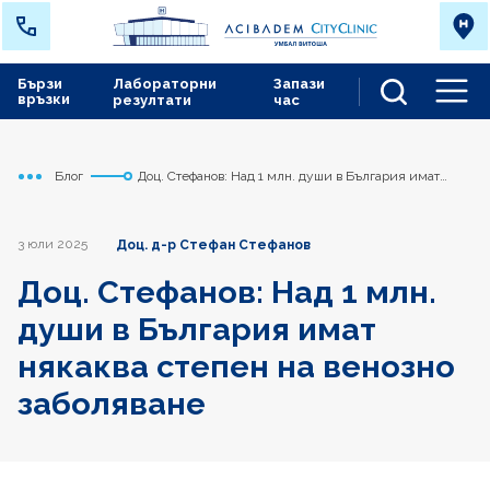
Бързи
Лабораторни
Запази
връзки
резултати
час
Men
Блог
Доц. Стефанов: Над 1 млн. души в България имат
Начало
Сърдечно съдов център
някаква степен на венозно заболяване
3 юли 2025
Доц. д-р Стефан Стефанов
Доц. Стефанов: Над 1 млн.
души в България имат
някаква степен на венозно
заболяване