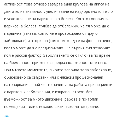
активност това отново завърта едни кръгове на липса на
двигателна активност, увеличаване на наднорменото тегло
и усложняване на варикозната болест. Когато говорим за
варикозна болест, трябва да отбележим, че тя може да е
първична (такава, която не е провокирана от друго
заболяване) и вторична (която може да е на фона на нещо,
което може да я е предизвикало). За първия тип женският
пол е рисков фактор. Заболяването се отключва по време
на бременност при жени с предразположеност към него.
При мъжете моментите, в които започва това заболяване,
обикновено са свързани или с някакви професионални
натоварвания – най-често начинът на работа при пациенти
с варикозни заболявания, е изправен стоеж, без
възможност за много движение, работа в по-топли
помещения – или с някакво физическо натоварване.