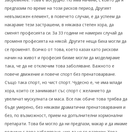
предпазим по време на този рисков период. Другият
невъзможен елемент, в повечето случаи, е да успеем да
накараме тези застрашени, в някаква степен хора, да
сменят професията си. За 33 години не намерих случай да
променя професията на някой. Другите неща биха могли да
се променят. Всичко от това, което казах като рискови
начин на живот и професия бихме могли да моделираме
така, че да не отключим това заболяване. Важното е
повече движение и повече спорт без пренатоварване.
Също така спорт, но чист спорт. Чудесно е, че има млади
хора, които се занимават със спорт с желанието да
увеличат мускулната си маса. Все пак обаче това трябва да
бъде умерено, без някакви драматични пренатоварвания и
без, по възможност, прием на допълнителни хормонални
препарати. Това би могло да ни предпази, макар и да имаме
роднини с това заболяване, ние да не го развием. Хора,