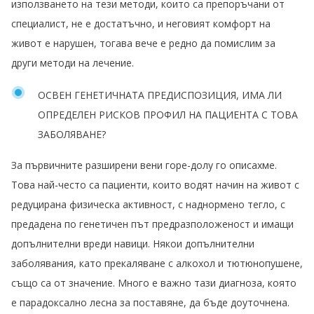
използването на тези методи, които са препоръчани от
специалист, не е достатъчно, и неговият комфорт на
живот е нарушен, тогава вече е редно да помислим за
други методи на лечение.
ОСВЕН ГЕНЕТИЧНАТА ПРЕДИСПОЗИЦИЯ, ИМА ЛИ
ОПРЕДЕЛЕН РИСКОВ ПРОФИЛ НА ПАЦИЕНТА С ТОВА
ЗАБОЛЯВАНЕ?
За първичните разширени вени горе-долу го описахме.
Това най-често са пациенти, които водят начин на живот с
редуцирана физическа активност, с наднормено тегло, с
предадена по генетичен път предразположеност и имащи
допълнителни вреди навици. Някои допълнителни
заболявания, като прекаляване с алкохол и тютюнопушене,
също са от значение. Много е важно тази диагноза, която
е парадоксално лесна за поставяне, да бъде доуточнена.