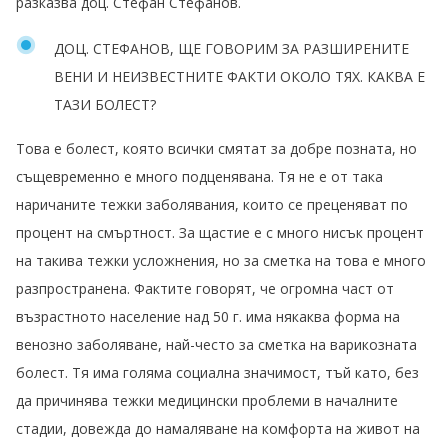
разказва доц. Стефан Стефанов.
ДОЦ. СТЕФАНОВ, ЩЕ ГОВОРИМ ЗА РАЗШИРЕНИТЕ
ВЕНИ И НЕИЗВЕСТНИТЕ ФАКТИ ОКОЛО ТЯХ. КАКВА Е
ТАЗИ БОЛЕСТ?
Това е болест, която всички смятат за добре позната, но
същевременно е много подценявана. Тя не е от така
наричаните тежки заболявания, които се преценяват по
процент на смъртност. За щастие е с много нисък процент
на такива тежки усложнения, но за сметка на това е много
разпространена. Фактите говорят, че огромна част от
възрастното население над 50 г. има някаква форма на
венозно заболяване, най-често за сметка на варикозната
болест. Тя има голяма социална значимост, тъй като, без
да причинява тежки медицински проблеми в началните
стадии, довежда до намаляване на комфорта на живот на