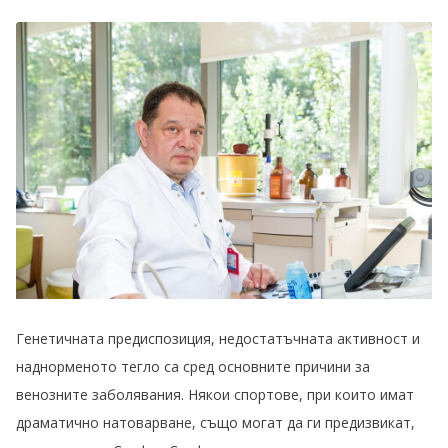
Генетичната предиспозиция, недостатъчната активност и
наднорменото тегло са сред основните причини за
венозните заболявания. Някои спортове, при които имат
драматично натоварване, също могат да ги предизвикат,