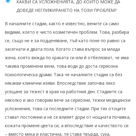
КАКВИ СА УСЛОЖНЕНИЯТА, ДО КОИТО МОЖЕ ДА
ДОВЕДЕ НЕГЛИЖИРАНЕТО НА ТОЗИ ПРОБЛЕМ?
В началните стадии, както е известно, вените са само
видими, което е чисто козметичен проблем. Това, разбира
се, също не е за подценяване, тъй като поне по равно са
засегнати и двата пола. Когато става въпрос за млада
жена, която вижда по краката си или й отбелязват, че има
такива променени вени, това води до доста сериозна
психологическа драми. Така че началните стадии са без
някакви клинични изяви. Впоследствие започва леко
усещане за тежест в края на работния ден. Стадиите са
няколко и ако говорим вече за сериозни, тежки медицински
усложнения, това са последните стадии. При тях отоците
стават постоянни и не се влияят дори от нощната почивка,
кожата променя цвета си, а впоследствие и качеството си
– вместо мека и еластична, тя става твърда, суха,