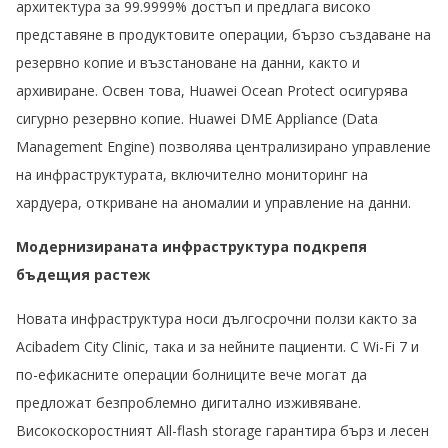
архитектура за 99.9999% достъп и предлага високо
представяне в продуктовите операции, бързо създаване на
резервно копие и възстановане на данни, както и
архивиране. Освен това, Huawei Ocean Protect осигурява
сигурно резервно копие. Huawei DME Appliance (Data
Management Engine) позволява централизирано управление
на инфраструктурата, включително мониторинг на
хардуера, откриване на аномалии и управление на данни.
Модернизираната инфраструктура подкрепя
бъдещия растеж
Новата инфраструктура носи дългосрочни ползи както за
Acibadem City Clinic, така и за нейните пациенти. С Wi-Fi 7 и
по-ефикасните операции болниците вече могат да
предложат безпроблемно дигитално изживяване.
Високоскоростният Аll-flash storage гарантира бърз и лесен