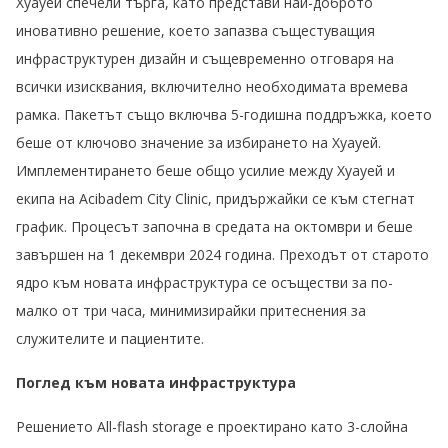
Хуауей спечели търга, като представи най-доброто
иновативно решение, което запазва същестуващия
инфраструктурен дизайн и същевременно отговаря на
всички изисквания, включително необходимата времева
рамка. Пакетът също включва 5-годишна поддръжка, което
беше от ключово значение за избирането на Хуауей.
Имплементирането беше общо усилие между Хуауей и
екипа на Acibadem City Clinic, придържайки се към стегнат
график. Процесът започна в средата на октомври и беше
завършен на 1 декември 2024 година. Преходът от старото
ядро към новата инфраструктура се осъществи за по-
малко от три часа, минимизирайки притеснения за
служителите и пациентите.
Поглед към новата инфраструктура
Решението Аll-flash storage е проектирано като 3-слойна