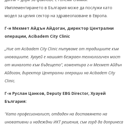
Имплементирането в България може да послужи като
модел за целия сектор на здравеопазване в Европа.
Г-н Мехмет Айдън Айдоган, директор Централни
операции, Acibadem City Clinic
„Ние от Acibadem City Clinic пътуваме от традициите към
иновациите. Хуауей е нашият безкраен технологичен мост
от миналото към бъдещето“, коментира г-н Мехмет Айдън
Айдоган, директор Централни операции на Acibadem City
Clinic.
Г-н Руслан Цанков, Deputy EBG Director, Хуауей
България:
"Като професионалист, отдаден на доставянето на
иновативни и надеждни ИКТ решения, съм горд да допринеса