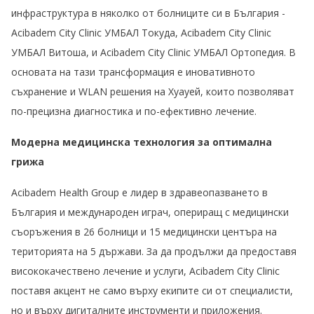
инфраструктура в няколко от болниците си в България -
Acibadem City Clinic УМБАЛ Токуда, Acibadem City Clinic
УМБАЛ Витоша, и Acibadem City Clinic УМБАЛ Ортопедия. В
основата на тази трансформация е иновативното
съхранение и WLAN решения на Хуауей, които позволяват
по-прецизна диагностика и по-ефективно лечение.
Модерна медицинска технология за оптимална
грижа
Acibadem Health Group е лидер в здравеопазването в
България и международен играч, опериращ с медицински
съоръжения в 26 болници и 15 медицински центъра на
територията на 5 държави. За да продължи да предоставя
висококачествено лечение и услуги, Acibadem City Clinic
поставя акцент не само върху екипите си от специалисти,
но и върху дигиталните инструменти и приложения.