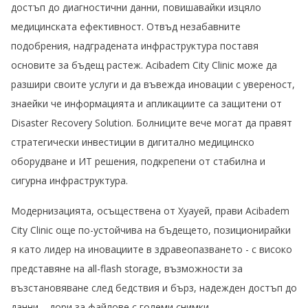
достъп до диагностични данни, повишавайки изцяло
медицинската ефективност. Отвъд незабавните
подобрения, надградената инфраструктура поставя
основите за бъдещ растеж. Acibadem City Clinic може да
разшири своите услуги и да въвежда иновации с увереност,
знаейки че информацията и апликациите са защитени от
Disaster Recovery Solution. Болниците вече могат да правят
стратегически инвестиции в дигитално медицинско
оборудване и ИТ решения, подкрепени от стабилна и
сигурна инфраструктура.
Модернизацията, осъществена от Хуауей, прави Acibadem
City Clinic още по-устойчива на бъдещето, позиционирайки
я като лидер на иновациите в здравеопазването - с високо
представяне на all-flash storage, възможности за
възстановяване след бедствия и бърз, надежден достъп до
данни – дори за файлове с големи снимки.