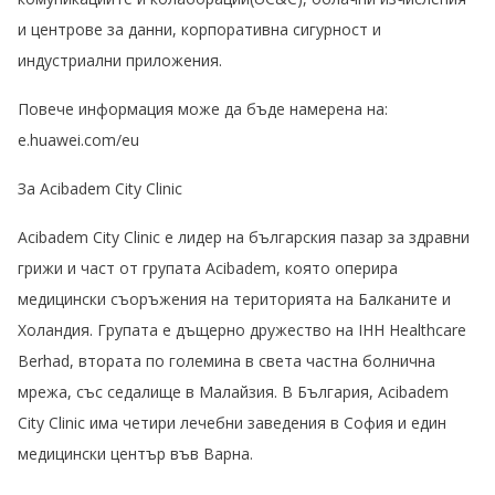
и центрове за данни, корпоративна сигурност и
индустриални приложения.
Повече информация може да бъде намерена на:
e.huawei.com/eu
За Acibadem City Clinic
Acibadem City Clinic е лидер на българския пазар за здравни
грижи и част от групата Acibadem, която оперира
медицински съоръжения на територията на Балканите и
Холандия. Групата е дъщерно дружество на IHH Healthcare
Berhad, втората по големина в света частна болнична
мрежа, със седалище в Малайзия. В България, Acibadem
City Clinic има четири лечебни заведения в София и един
медицински център във Варна.