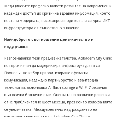
Медицинските професионалисти разчитат на навременен и
надежден достъп до критична здравна информация, което
поставя модерната, високопроизводителна и сигурна ИКТ
инфраструктура от съществено значение.
Най-доброто съотношение цена-качество и
поддръжка
Разпознавайки тези предизвикателства, Acibadem City Clinic
потърси начин да модернизира инфраструктурата си.
Процесът по избор приоритизираше ефикасна
комуникация, надеждно партньорство и авангардна
технология, включваща Аl-flash storage и Wi-Fi 7 решения
във всички болнични стаи. Оценката на различни решения
отне приблизително шест месеца, през които изискванията
се увеличаваха. Междувременно надграждането на
кардиологичния център на Acibadem City Clinic и