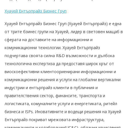
Хуауей Ентърпрайз Бизнес Груп
Хуауей Ентърпрайз Бизнес Груп (Хуауей Ентърпрайз) е една
от трите бзинес групи на Хуауей, лидер в световен мащаб в
сферата на доставките на информационни и
комуникационни технологии. Хуауей Ентърпрайз
подчертава своята силна R&D възможности и дълбока
технологична експертиза да предоставя широк кръг от
виоскоефективни клиентоориенирани информационни и
комуникационни решения и услуги на глобални вертикални
индустрии и ентърпрайз клиенти в публичния и
правителствения сектор, финансите, транспорта и
логистиката, комуналните услуги и енергетиката, ритейл
бизнеса и ISPs. Иновативните и водещи решения на Хуауей
Ентърпрайз покриват мрежовата инфраструктура,
комуникациите и колаборации(UC&C), облачни изчисления