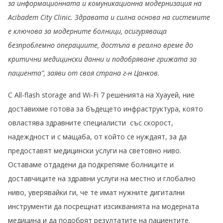
за информационната и комуникационна модернизация на
Acibadem City Clinic. Здравата и силна основа на системите
е ключова за модерните болници, осигуряваща
безпроблемно операциите, достъпа в реално време до
критични медицински данни и подобряване грижата за
пациента", заяви от своя страна г-н Цанков.
С Аll-flash storage and Wi-Fi 7 решенията на Хуауей, ние
доставихме готова за бъдещето инфраструктура, която
овластява здравните специалисти със скорост,
надеждност и с мащаба, от който се нуждаят, за да
предоставят медицински услуги на световно ниво.
Оставаме отдадени да подкрепяме болниците и
доставчиците на здравни услуги на местно и глобално
ниво, уверявайки ги, че те имат нужните дигитални
инструменти да посрещнат изсикванията на модерната
медицина и да подобрят резултатите на пациентите.