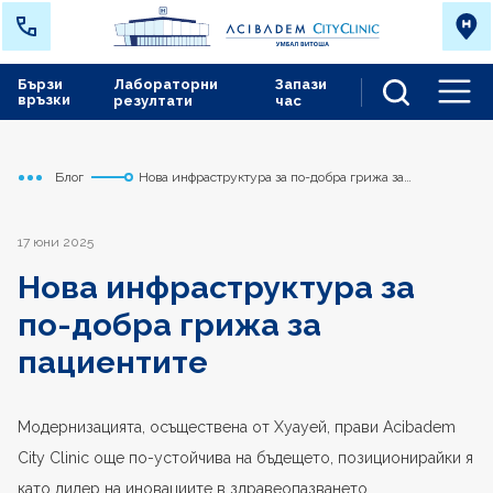
Бързи
Лабораторни
Запази
връзки
резултати
час
Men
Блог
Нова инфраструктура за по-добра грижа за
Начало
Сърдечно съдов център
пациентите
17 юни 2025
Нова инфраструктура за
по-добра грижа за
пациентите
Модернизацията, осъществена от Хуауей, прави Acibadem
City Clinic още по-устойчива на бъдещето, позиционирайки я
като лидер на иновациите в здравеопазването.