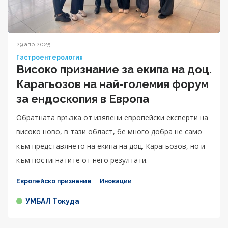
29 апр 2025
Гастроентерология
Високо признание за екипа на доц.
Карагьозов на най-големия форум
за ендоскопия в Европа
Обратната връзка от изявени европейски експерти на
високо ново, в тази област, бе много добра не само
към представянето на екипа на доц. Карагьозов, но и
към постигнатите от него резултати.
Европейско признание
Иновации
УМБАЛ Токуда