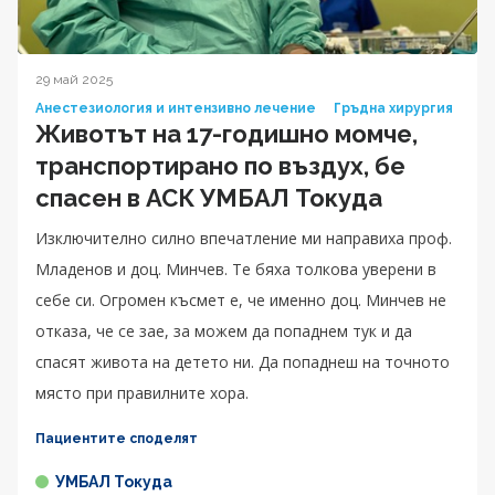
29 май 2025
Анестезиология и интензивно лечение
Гръдна хирургия
Животът на 17-годишно момче,
транспортирано по въздух, бе
спасен в АСК УМБАЛ Токуда
Изключително силно впечатление ми направиха проф.
Младенов и доц. Минчев. Те бяха толкова уверени в
себе си. Огромен късмет е, че именно доц. Минчев не
отказа, че се зае, за можем да попаднем тук и да
спасят живота на детето ни. Да попаднеш на точното
място при правилните хора.
Пациентите споделят
УМБАЛ Токуда