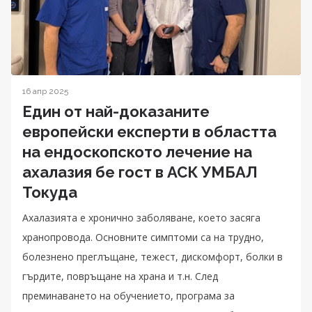
16 апр 2025
Един от най-доказаните
европейски експерти в областта
на ендоскопското лечение на
ахалазия бе гост в АСК УМБАЛ
Токуда
Ахалазията е хронично заболяване, което засяга
хранопровода. Основните симптоми са на трудно,
болезнено преглъщане, тежест, дискомфорт, болки в
гърдите, повръщане на храна и т.н. След
преминаването на обучението, програма за