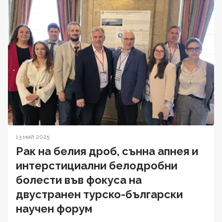
13 май 2025
Рак на белия дроб, сънна апнея и
интерстициални белодробни
болести във фокуса на
двустранен турско-български
научен форум