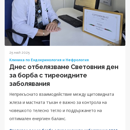
25 май 2025
Клиника по Ендокринология и Нефрология
Днес отбелязваме Световния ден
за борба с тиреоидните
заболявания
Непрекъснато взаимодействие между щитовидната
жлеза и мастната тъкан е важно за контрола на
човешкото телесно тегло и поддържането на
оптимален енергиен баланс.