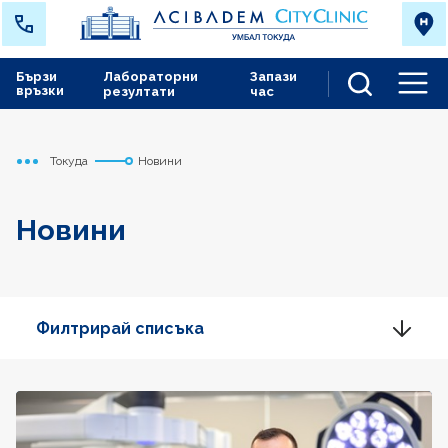
Бързи
Лабораторни
Запази
връзки
резултати
час
Men
Токуда
Новини
Начало
Новини
Филтрирай списъка