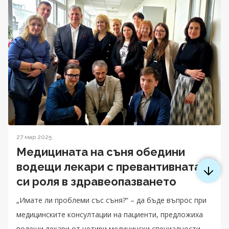
27 мар 2025
Медицината на съня обедини
водещи лекари с превантивната
си роля в здравеопазването
„Имате ли проблеми със съня?“ – да бъде въпрос при
медицинските консултации на пациенти, предложиха
водещи лекари от четири медицински специалности,