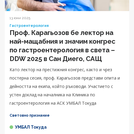
13 юни 2025
Гастроентерология
Проф. Карагьозов бе лектор на
най-мащабния и значим конгрес
по гастроентерология в света –
DDW 2025 в Сан Диего, САЩ
Като лектор на престижния конгрес, както и чрез
постерна сесия, проф. Карагьозов представи опита и
дейността на екипа, който ръководи. Участието с
устен доклад на началника на Клиника по
гастроентерология на АСК УМБАЛ Токуда
Световно признание
УМБАЛ Токуда