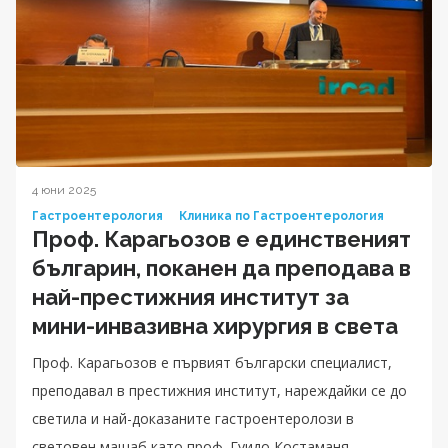
4 юни 2025
Гастроентерология
Клиника по Гастроентерология
Проф. Карагьозов е единственият
българин, поканен да преподава в
най-престижния институт за
мини-инвазивна хирургия в света
Проф. Карагьозов е първият български специалист,
преподавал в престижния институт, нареждайки се до
светила и най-доказаните гастроентеролози в
световен мащаб като проф. Гуидо Костаманя