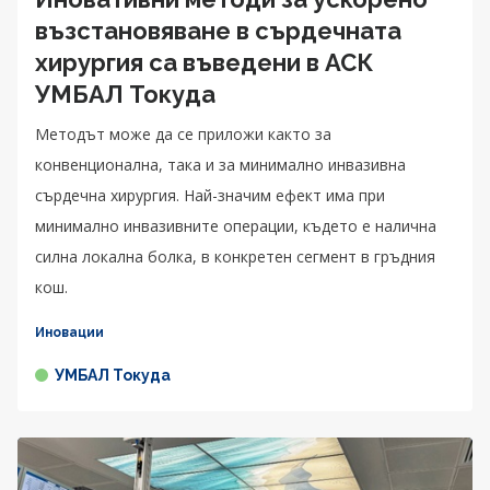
възстановяване в сърдечната
хирургия са въведени в АСК
УМБАЛ Токуда
Методът може да се приложи както за
конвенционална, така и за минимално инвазивна
сърдечна хирургия. Най-значим ефект има при
минимално инвазивните операции, където е налична
силна локална болка, в конкретен сегмент в гръдния
кош.
Иновации
УМБАЛ Токуда