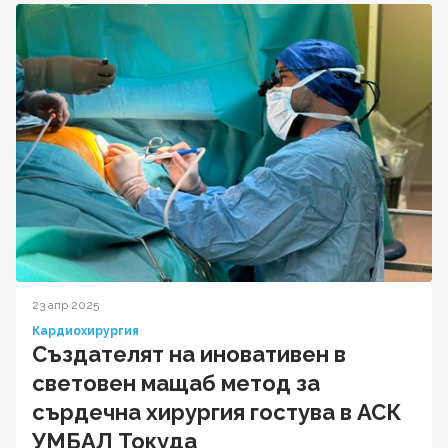
23 апр 2025
Кардиохирургия
Създателят на иновативен в
световен мащаб метод за
сърдечна хирургия гостува в АСК
УМБАЛ Токуда