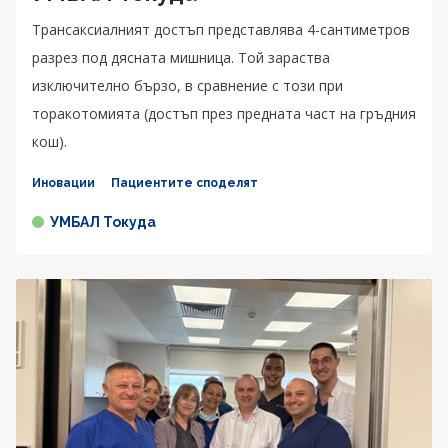
Трансаксиалният достъп представлява 4-сантиметров
разрез под дясната мишница. Той зараства
изключително бързо, в сравнение с този при
торакотомията (достъп през предната част на гръдния
кош).
Иновации
Пациентите споделят
УМБАЛ Токуда