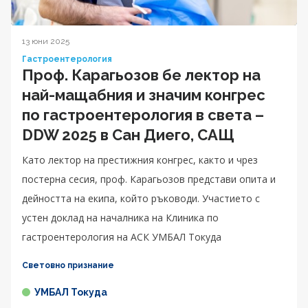
13 юни 2025
Гастроентерология
Проф. Карагьозов бе лектор на
най-мащабния и значим конгрес
по гастроентерология в света –
DDW 2025 в Сан Диего, САЩ
Като лектор на престижния конгрес, както и чрез
постерна сесия, проф. Карагьозов представи опита и
дейността на екипа, който ръководи. Участието с
устен доклад на началника на Клиника по
гастроентерология на АСК УМБАЛ Токуда
Световно признание
УМБАЛ Токуда