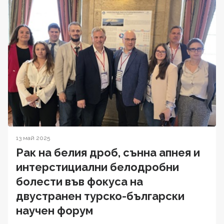
13 май 2025
Рак на белия дроб, сънна апнея и
интерстициални белодробни
болести във фокуса на
двустранен турско-български
научен форум