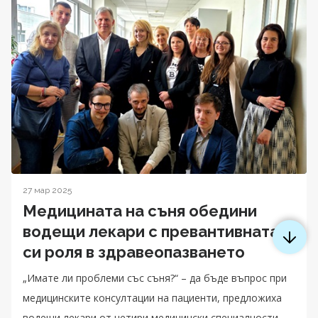
27 мар 2025
Медицината на съня обедини
водещи лекари с превантивната
си роля в здравеопазването
„Имате ли проблеми със съня?“ – да бъде въпрос при
медицинските консултации на пациенти, предложиха
водещи лекари от четири медицински специалности,