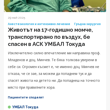
29 май 2025
Анестезиология и интензивно лечение
Гръдна хирургия
Животът на 17-годишно момче,
транспортирано по въздух, бе
спасен в АСК УМБАЛ Токуда
Изключително силно впечатление ми направиха проф.
Младенов и доц. Минчев. Те бяха толкова уверени в
себе си. Огромен късмет е, че именно доц. Минчев не
отказа, че се зае, за можем да попаднем тук и да
спасят живота на детето ни. Да попаднеш на точното
място при правилните хора.
Пациентите споделят
УМБАЛ Токуда