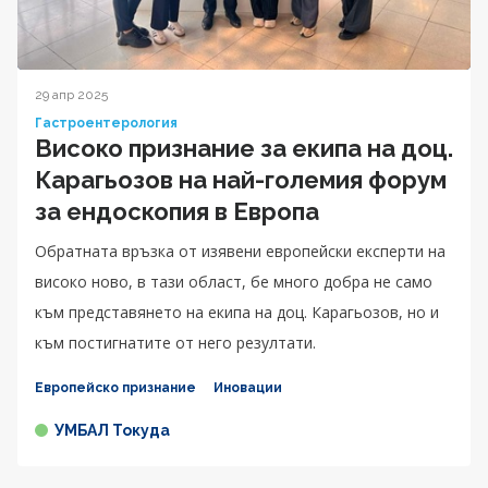
29 апр 2025
Гастроентерология
Високо признание за екипа на доц.
Карагьозов на най-големия форум
за ендоскопия в Европа
Обратната връзка от изявени европейски експерти на
високо ново, в тази област, бе много добра не само
към представянето на екипа на доц. Карагьозов, но и
към постигнатите от него резултати.
Европейско признание
Иновации
УМБАЛ Токуда