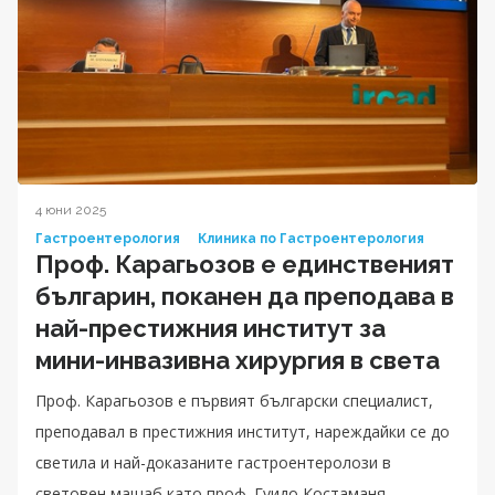
4 юни 2025
Гастроентерология
Клиника по Гастроентерология
Проф. Карагьозов е единственият
българин, поканен да преподава в
най-престижния институт за
мини-инвазивна хирургия в света
Проф. Карагьозов е първият български специалист,
преподавал в престижния институт, нареждайки се до
светила и най-доказаните гастроентеролози в
световен мащаб като проф. Гуидо Костаманя