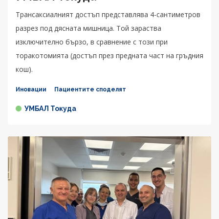
Трансаксиалният достъп представлява 4-сантиметров
разрез под дясната мишница. Той зараства
изключително бързо, в сравнение с този при
торакотомията (достъп през предната част на гръдния
кош).
Иновации
Пациентите споделят
УМБАЛ Токуда