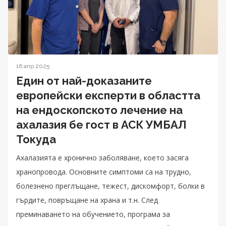
16 апр 2025
Един от най-доказаните
европейски експерти в областта
на ендоскопското лечение на
ахалазия бе гост в АСК УМБАЛ
Токуда
Ахалазията е хронично заболяване, което засяга
хранопровода. Основните симптоми са на трудно,
болезнено преглъщане, тежест, дискомфорт, болки в
гърдите, повръщане на храна и т.н. След
преминаването на обучението, програма за