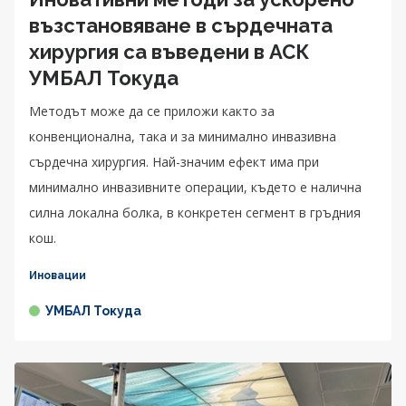
възстановяване в сърдечната
хирургия са въведени в АСК
УМБАЛ Токуда
Методът може да се приложи както за
конвенционална, така и за минимално инвазивна
сърдечна хирургия. Най-значим ефект има при
минимално инвазивните операции, където е налична
силна локална болка, в конкретен сегмент в гръдния
кош.
Иновации
УМБАЛ Токуда