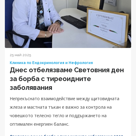
25 май 2025
Клиника по Ендокринология и Нефрология
Днес отбелязваме Световния ден
за борба с тиреоидните
заболявания
Непрекъснато взаимодействие между щитовидната
жлеза и мастната тъкан е важно за контрола на
човешкото телесно тегло и поддържането на
оптимален енергиен баланс.