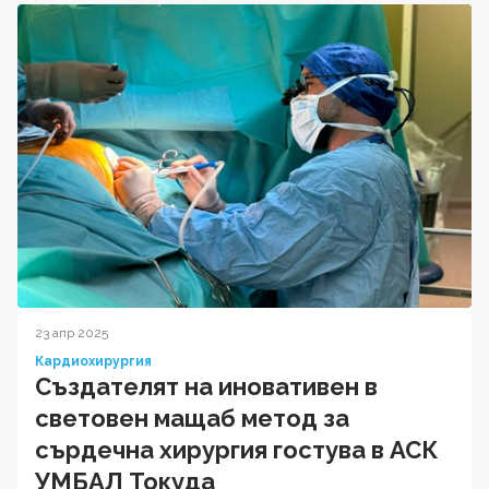
23 апр 2025
Кардиохирургия
Създателят на иновативен в
световен мащаб метод за
сърдечна хирургия гостува в АСК
УМБАЛ Токуда