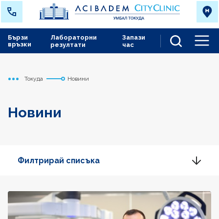
Бързи
Лабораторни
Запази
връзки
резултати
час
Men
Токуда
Новини
Начало
Новини
Филтрирай списъка