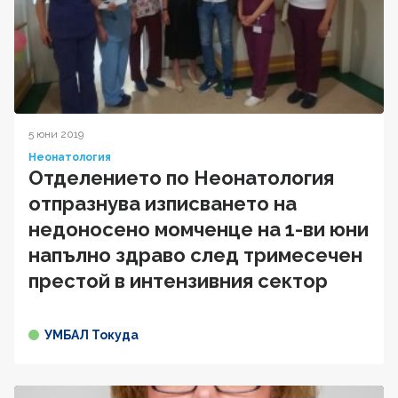
5 юни 2019
Неонатология
Отделението по Неонатология
отпразнува изписването на
недоносено момченце на 1-ви юни
напълно здраво след тримесечен
престой в интензивния сектор
УМБАЛ Токуда