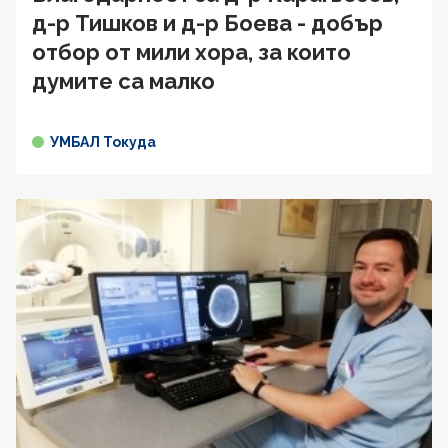
д-р Тишков и д-р Боева - добър
отбор от мили хора, за които
думите са малко
УМБАЛ Токуда