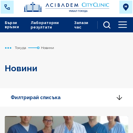
Бързи
Лабораторни
Запази
връзки
резултати
час
Men
Токуда
Новини
Начало
Новини
Филтрирай списъка