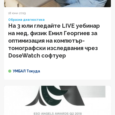
18 юни 2019
Образна диагностика
На 3 юли гледайте LIVE уебинар
на мед. физик Емил Георгиев за
оптимизация на компютър-
томографски изследвания чрез
DoseWatch софтуер
УМБАЛ Токуда