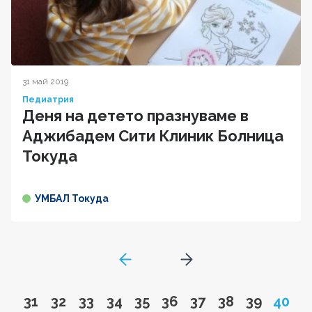
31 май 2019
Педиатрия
Деня на детето празнуваме в
Аджибадем Сити Клиник Болница
Токуда
УМБАЛ Токуда
GoToPreviousPage
Go to next page
Go to page
Go to page
Go to page
Go to page
Go to page
Go to page
Go to page
Go to page
Go to pa
Page
31
32
33
34
35
36
37
38
39
40