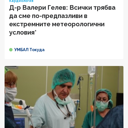
Кардиология
Д-р Валери Гелев: Всички трябва
да сме по-предпазливи в
екстремните метеорологични
условия*
УМБАЛ Токуда