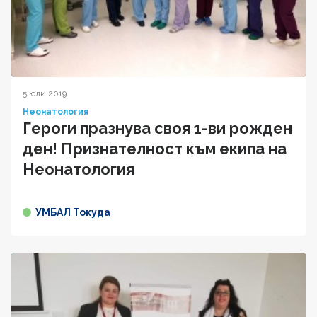
5 юли 2019
Неонатология
Героги празнува своя 1-ви рожден
ден! Признателност към екипа на
Неонатология
УМБАЛ Токуда