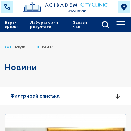
Бързи
Лабораторни
Запази
връзки
резултати
час
Men
Токуда
Новини
Начало
Новини
Филтрирай списъка