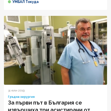
УМБАЛ Токуда
31 юли 2019
Гръдна хирургия
За първи път в България се
извършиха три асистирани от