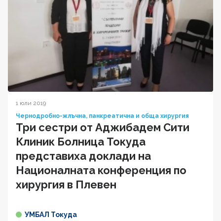
1 юли 2019
Чернодробно-жлъчна, панкреатична и обща хирургия
Три сестри от Аджибадем Сити
Клиник Болница Токуда
представиха доклади на
Националната конференция по
хирургия в Плевен
УМБАЛ Токуда