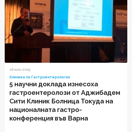
26 юли 2019
Клиника по Гастроентерология
5 научни доклада изнесоха
гастроентеролози от Аджибадем
Сити Клиник Болница Токуда на
националната гастро-
конференция във Варна