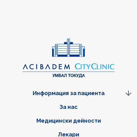
Информация за пациента
Фуутер навигация
За нас
Медицински дейности
Лекари