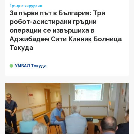
Гръдна хирургия
За първи път в България: Три
робот-асистирани гръдни
операции се извършиха в
Аджибадем Сити Клиник Болница
Токуда
УМБАЛ Токуда