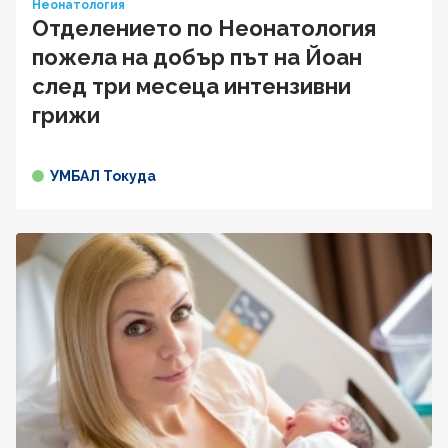
Неонатология
Отделението по Неонатология
пожела на добър път на Йоан
след три месеца интензивни
грижи
УМБАЛ Токуда