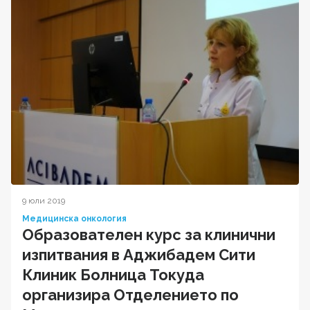
9 юли 2019
Медицинска онкология
Образователен курс за клинични
изпитвания в Аджибадем Сити
Клиник Болница Токуда
организира Отделението по