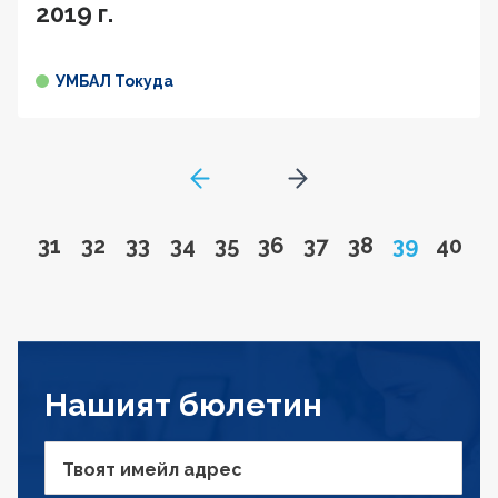
2019 г.
УМБАЛ Токуда
GoToPreviousPage
Go to next page
Go to page
Go to page
Go to page
Go to page
Go to page
Go to page
Go to page
Go to page
Page
Go to
31
32
33
34
35
36
37
38
39
40
Нашият бюлетин
Твоят имейл адрес