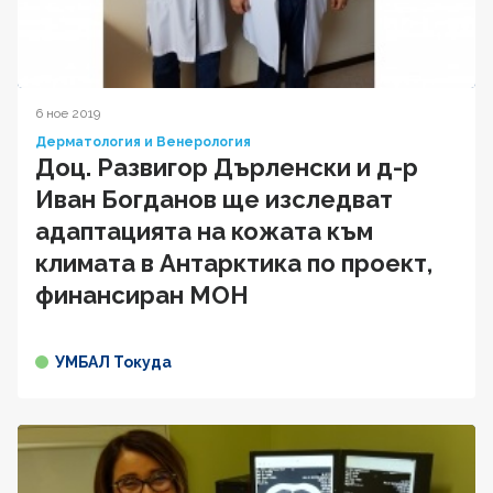
6 ное 2019
Дерматология и Венерология
Доц. Развигор Дърленски и д-р
Иван Богданов ще изследват
адаптацията на кожата към
климата в Антарктика по проект,
финансиран МОН
УМБАЛ Токуда