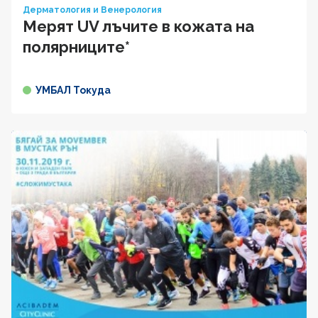
Дерматология и Венерология
Мерят UV лъчите в кожата на
полярниците*
УМБАЛ Токуда