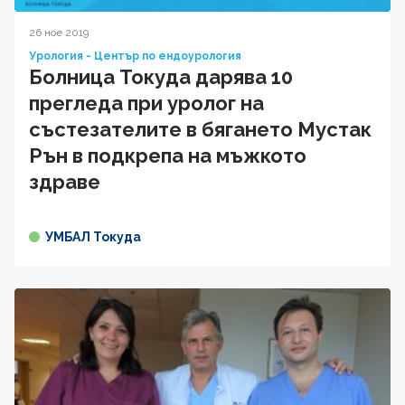
26 ное 2019
Урология - Център по ендоурология
Болница Токуда дарява 10
прегледа при уролог на
състезателите в бягането Мустак
Рън в подкрепа на мъжкото
здраве
УМБАЛ Токуда