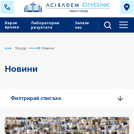
Бързи
Лабораторни
Запази
връзки
резултати
час
Men
Токуда
Новини
Начало
Новини
Филтрирай списъка