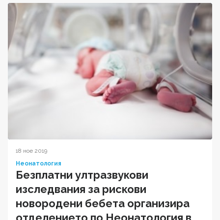
18 ное 2019
Неонатология
Безплатни ултразвукови
изследвания за рискови
новородени бебета организира
отделението по Неонатология в