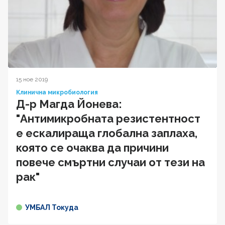
15 ное 2019
Клинична микробиология
Д-р Магда Йонева:
"Антимикробната резистентност
е ескалираща глобална заплаха,
която се очаква да причини
повече смъртни случаи от тези на
рак"
УМБАЛ Токуда