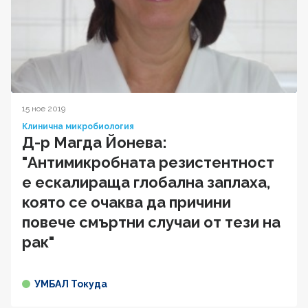
15 ное 2019
Клинична микробиология
Д-р Магда Йонева:
"Антимикробната резистентност
е ескалираща глобална заплаха,
която се очаква да причини
повече смъртни случаи от тези на
рак"
УМБАЛ Токуда