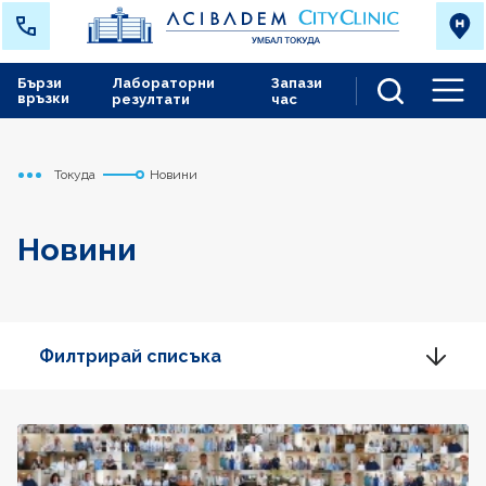
Бързи
Лабораторни
Запази
връзки
резултати
час
Men
Токуда
Новини
Начало
Новини
Филтрирай списъка