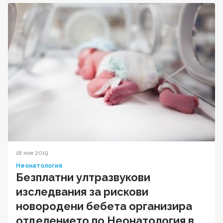
18 ное 2019
Неонатология
Безплатни ултразвукови
изследвания за рискови
новородени бебета организира
отделението по Неонатология в