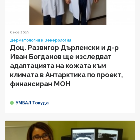
6 ное 2019
Дерматология и Венерология
Доц. Развигор Дърленски и д-р
Иван Богданов ще изследват
адаптацията на кожата към
климата в Антарктика по проект,
финансиран МОН
УМБАЛ Токуда