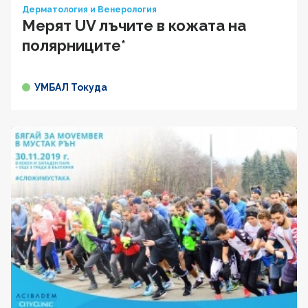
Дерматология и Венерология
Мерят UV лъчите в кожата на
полярниците*
УМБАЛ Токуда