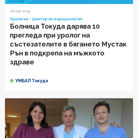
26 ное 2019
Урология - Център по ендоурология
Болница Токуда дарява 10
прегледа при уролог на
състезателите в бягането Мустак
Рън в подкрепа на мъжкото
здраве
УМБАЛ Токуда