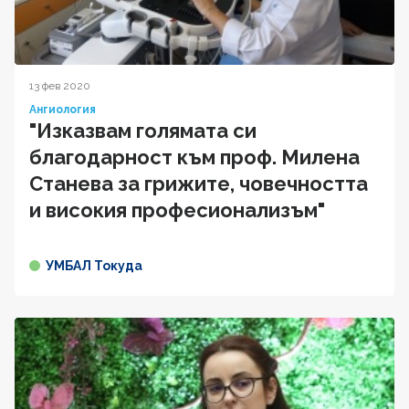
13 фев 2020
Ангиология
"Изказвам голямата си
благодарност към проф. Милена
Станева за грижите, човечността
и високия професионализъм"
УМБАЛ Токуда