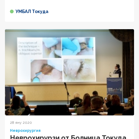
УМБАЛ Токуда
28 яну 2020
Неврохирургия
Неврохирурзи от Болница Токуда