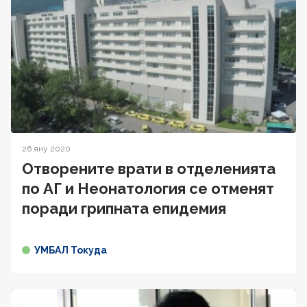
26 яну 2020
Отворените врати в отделенията
по АГ и Неонатология се отменят
поради грипната епидемия
УМБАЛ Токуда