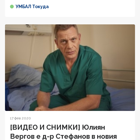
УМБАЛ Токуда
17 фев 2020
[ВИДЕО И СНИМКИ] Юлиян
Вергов е д-р Стефанов в новия