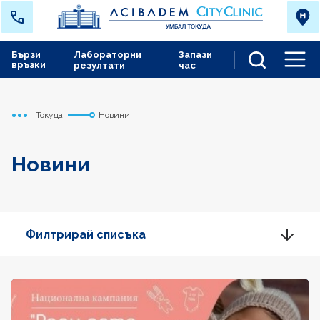
Бързи
Лабораторни
Запази
връзки
резултати
час
Men
Токуда
Новини
Начало
Новини
Филтрирай списъка