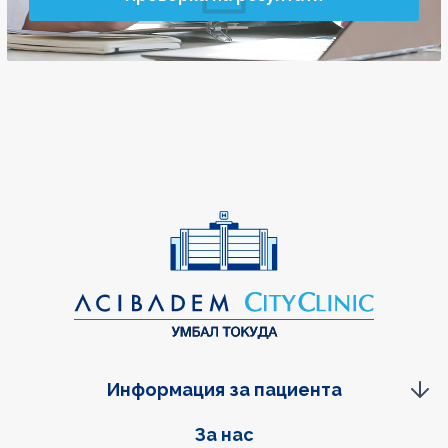
Информация за пациента
Фуутер навигация
За нас