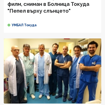
филм, сниман в Болница Токуда
"Пепел върху слънцето"
УМБАЛ Токуда