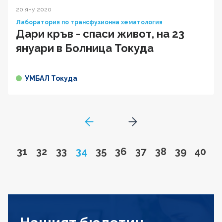
20 яну 2020
Лаборатория по трансфузионна хематология
Дари кръв - спаси живот, на 23
януари в Болница Токуда
УМБАЛ Токуда
GoToPreviousPage
Go to next page
Go to page
Go to page
Go to page
Page
Go to page
Go to page
Go to page
Go to page
Go to pa
Go to
31
32
33
34
35
36
37
38
39
40