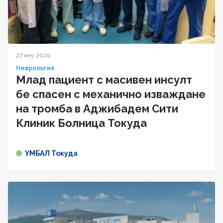
27 яну 2020
Неврология
Млад пациент с масивен инсулт
бе спасен с механично изваждане
на тромба в Аджибадем Сити
Клиник Болница Токуда
УМБАЛ Токуда