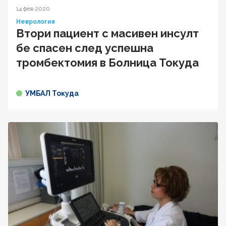
14 фев 2020
Неврология
Втори пациент с масивен инсулт
бе спасен след успешна
тромбектомия в Болница Токуда
УМБАЛ Токуда