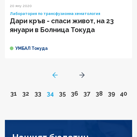
20 яну 2020
Лаборатория по трансфузионна хематология
Дари кръв - спаси живот, на 23
януари в Болница Токуда
УМБАЛ Токуда
GoToPreviousPage
Go to next page
Go to page
Go to page
Go to page
Page
Go to page
Go to page
Go to page
Go to page
Go to pa
Go to
31
32
33
34
35
36
37
38
39
40