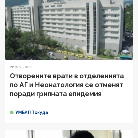
26 яну 2020
Отворените врати в отделенията
по АГ и Неонатология се отменят
поради грипната епидемия
УМБАЛ Токуда