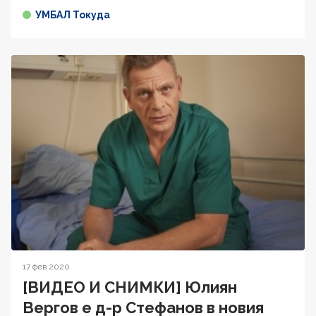
УМБАЛ Токуда
17 фев 2020
[ВИДЕО И СНИМКИ] Юлиян
Вергов е д-р Стефанов в новия