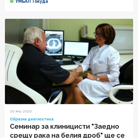
УМБАЛ Токуда
20 яну 2020
Образна диагностика
Семинар за клиницисти "Заедно
срещу рака на белия дроб" ще се