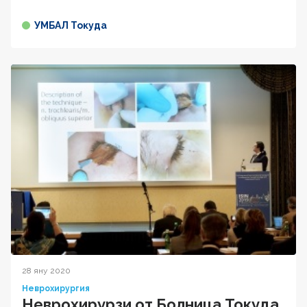
УМБАЛ Токуда
28 яну 2020
Неврохирургия
Неврохирурзи от Болница Токуда