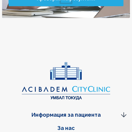
Информация за пациента
Фуутер навигация
За нас