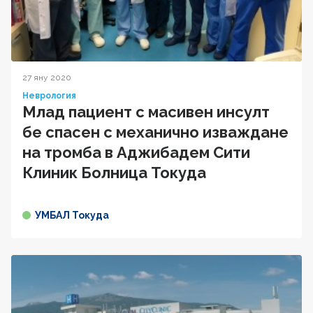
27 яну 2020
Неврология
Млад пациент с масивен инсулт
бе спасен с механично изваждане
на тромба в Аджибадем Сити
Клиник Болница Токуда
УМБАЛ Токуда