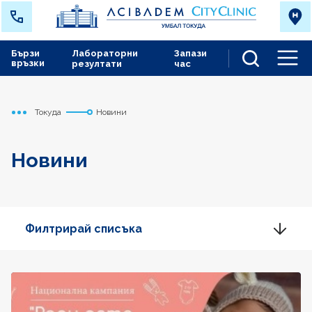
Бързи
Лабораторни
Запази
връзки
резултати
час
Men
Токуда
Новини
Начало
Новини
Филтрирай списъка