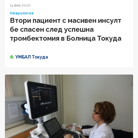
14 фев 2020
Неврология
Втори пациент с масивен инсулт
бе спасен след успешна
тромбектомия в Болница Токуда
УМБАЛ Токуда