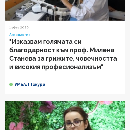
13 фев 2020
Ангиология
"Изказвам голямата си
благодарност към проф. Милена
Станева за грижите, човечността
и високия професионализъм"
УМБАЛ Токуда