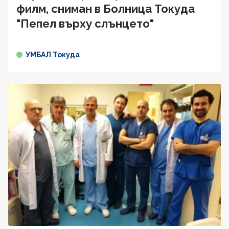
филм, сниман в Болница Токуда
"Пепел върху слънцето"
УМБАЛ Токуда