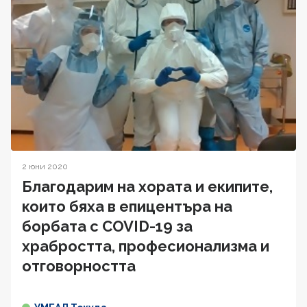
2 юни 2020
Благодарим на хората и екипите,
които бяха в епицентъра на
борбата с COVID-19 за
храбростта, професионализма и
отговорността