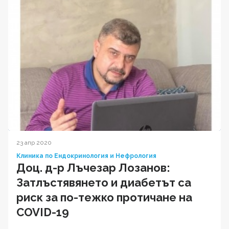
23 апр 2020
Клиника по Ендокринология и Нефрология
Доц. д-р Лъчезар Лозанов:
Затлъстявянето и диабетът са
риск за по-тежко протичане на
COVID-19