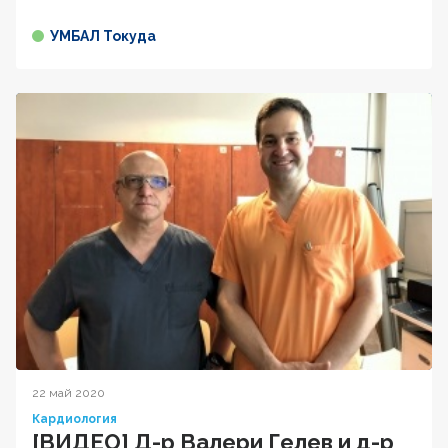
УМБАЛ Токуда
22 май 2020
Кардиология
[ВИДЕО] Д-р Валери Гелев и д-р