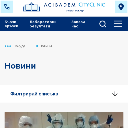
Бързи
Лабораторни
Запази
връзки
резултати
час
Men
Токуда
Новини
Начало
Новини
Филтрирай списъка