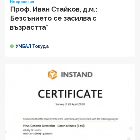
Неврология
Проф. Иван Cтaйкoв, д.м.:
Безсънието се засилва с
възрастта*
УМБАЛ Токуда