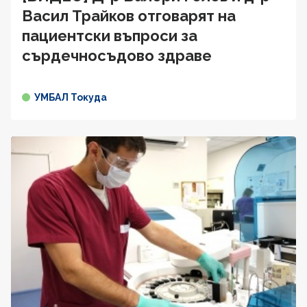
Васил Трайков отговарят на
пациентски въпроси за
сърдечносъдово здравe
УМБАЛ Токуда