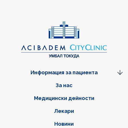
Информация за пациента
Фуутер навигация
За нас
Медицински дейности
Лекари
Новини