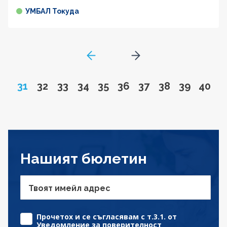
УМБАЛ Токуда
GoToPreviousPage
Go to next page
Page
Go to page
Go to page
Go to page
Go to page
Go to page
Go to page
Go to page
Go to pa
Go to
31
32
33
34
35
36
37
38
39
40
Нашият бюлетин
Твоят имейл адрес
Прочетох и се съгласявам с т.3.1. от
Уведомление за поверителност