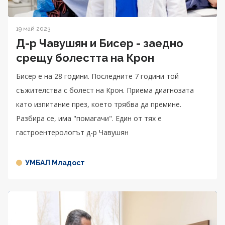
19 май 2023
Д-р Чавушян и Бисер - заедно
срещу болестта на Крон
Бисер е на 28 години. Последните 7 години той
съжителства с болест на Крон. Приема диагнозата
като изпитание през, което трябва да премине.
Разбира се, има "помагачи". Един от тях е
гастроентерологът д-р Чавушян
УМБАЛ Младост