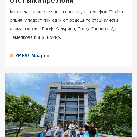
отстъпка през юни
Може да запишете час за преглед на телефон *5544 с
опция Младост при едни от водещите специалисти
дерматолози - Проф. Кадурина, Проф. Ганчева, Д-р
Темелкова и д-р Шокър.
УМБАЛ Младост