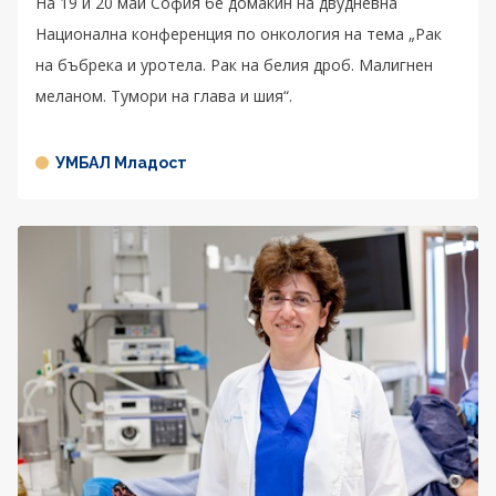
На 19 и 20 май София бе домакин на двудневна
Национална конференция по онкология на тема „Рак
на бъбрека и уротела. Рак на белия дроб. Малигнен
меланом. Тумори на глава и шия“.
УМБАЛ Младост