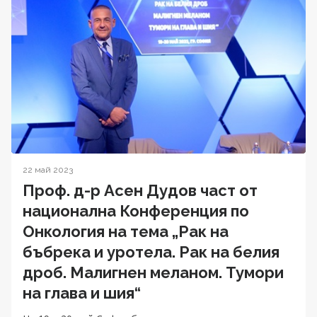
22 май 2023
Проф. д-р Асен Дудов част от
национална Конференция по
Онкология на тема „Рак на
бъбрека и уротела. Рак на белия
дроб. Малигнен меланом. Тумори
на глава и шия“