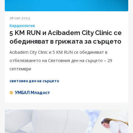
28 сеп 2023
Кардиология
5 KM RUN и Acibadem City Clinic се
обединяват в грижата за сърцето
Acibadem City Clinic и 5 KM RUN се обединяват в
отбелязването на Световния ден на сърцето – 29
септември
световен ден на сърцето
УМБАЛ Младост