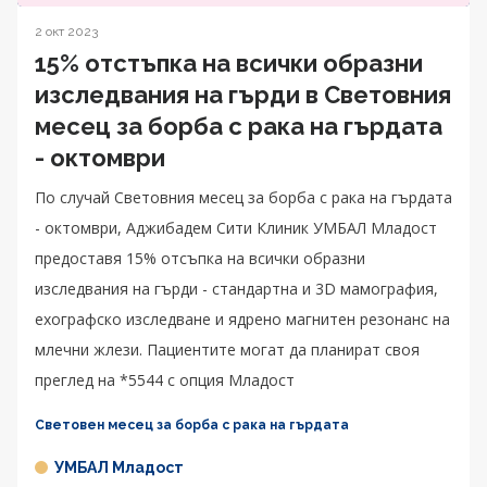
2 окт 2023
15% отстъпка на всички образни
изследвания на гърди в Световния
месец за борба с рака на гърдата
- октомври
По случай Световния месец за борба с рака на гърдата
- октомври, Аджибадем Сити Клиник УМБАЛ Младост
предоставя 15% отсъпка на всички образни
изследвания на гърди - стандартна и 3D мамография,
ехографско изследване и ядрено магнитен резонанс на
млечни жлези. Пациентите могат да планират своя
преглед на *5544 с опция Младост
Световен месец за борба с рака на гърдата
УМБАЛ Младост