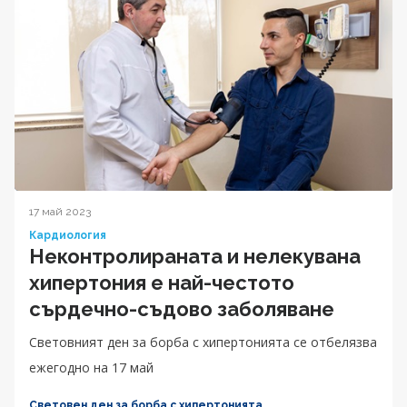
17 май 2023
Кардиология
Неконтролираната и нелекувана
хипертония е най-честото
сърдечно-съдово заболяване
Световният ден за борба с хипертонията се отбелязва
ежегодно на 17 май
Световен ден за борба с хипертонията