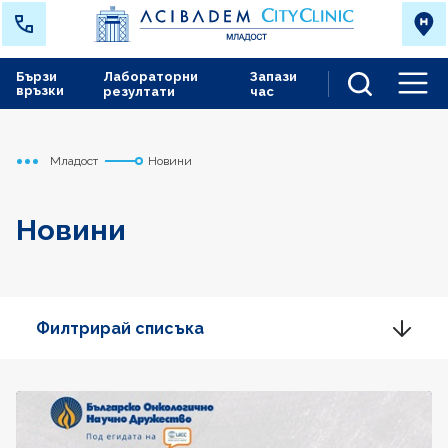
Бързи
Лабораторни
Запази
връзки
резултати
час
Men
Младост
Новини
Начало
Новини
Филтрирай списъка