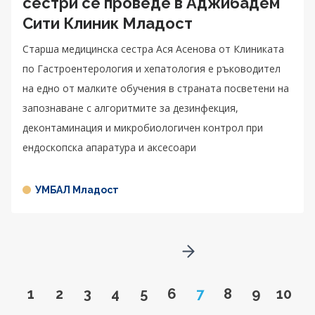
сестри се проведе в Аджибадем
Сити Клиник Младост
Старша медицинска сестра Ася Асенова от Клиниката
по Гастроентeрология и хепатология е ръководител
на едно от малките обучения в страната посветени на
запознаване с алгоритмите за дезинфекция,
деконтаминация и микробиологичен контрол при
ендоскопска апаратура и аксесоари
УМБАЛ Младост
Go to next page
Go to page
Go to page
Go to page
Go to page
Go to page
Go to page
Page
Go to page
Go to pa
Go to
1
2
3
4
5
6
7
8
9
10