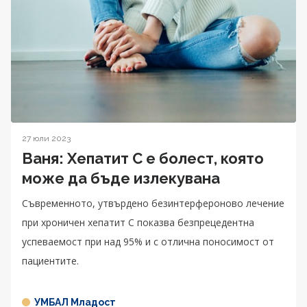
27 юли 2023
Ваня: Хепатит С е болест, която
може да бъде излекувана
Съвременното, утвърдено безинтерфероново лечение
при хроничен хепатит С показва безпрецедентна
успеваемост при над 95% и с отлична поносимост от
пациентите.
УМБАЛ Младост