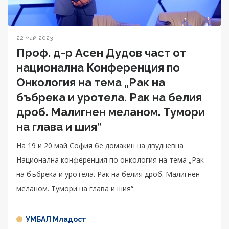
22 май 2023
Проф. д-р Асен Дудов част от
национална Конференция по
Онкология на тема „Рак на
бъбрека и уротела. Рак на белия
дроб. Малигнен меланом. Тумори
на глава и шия“
На 19 и 20 май София бе домакин на двудневна
Национална конференция по онкология на тема „Рак
на бъбрека и уротела. Рак на белия дроб. Малигнен
меланом. Тумори на глава и шия“.
УМБАЛ Младост