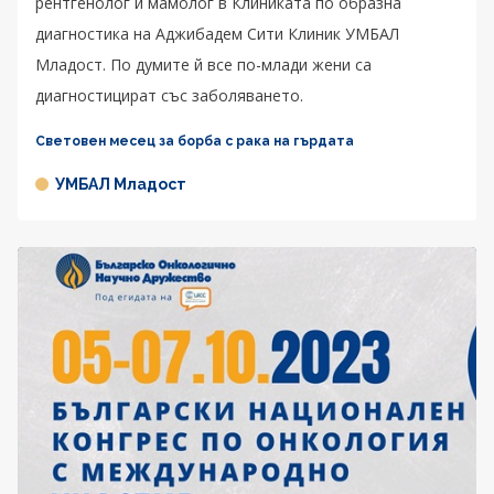
рентгенолог и мамолог в Клиниката по образна
диагностика на Аджибадем Сити Клиник УМБАЛ
Младост. По думите й все по-млади жени са
диагностицират със заболяването.
Световен месец за борба с рака на гърдата
УМБАЛ Младост