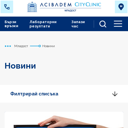
Бързи
Лабораторни
Запази
връзки
резултати
час
Men
Младост
Новини
Начало
Новини
Филтрирай списъка