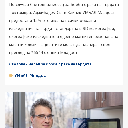
По случай Световния месец за борба с рака на гърдата
- октомври, Аджибадем Сити Клиник УМБАЛ Младост
предоставя 15% отсъпка на всички образни
изследвания на гърди - стандартна и 3D мамография,
ехографско изследване и ядрено магнитен резонанс на
млечни жлези. Пациентите могат да планират своя
преглед на *5544 с опция Младост
Световен месец за борба с рака на гърдата
УМБАЛ Младост