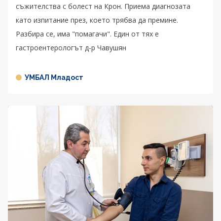
съжителства с болест на Крон. Приема диагнозата
като изпитание през, което трябва да премине.
Разбира се, има "помагачи". Един от тях е
гастроентерологът д-р Чавушян
УМБАЛ Младост