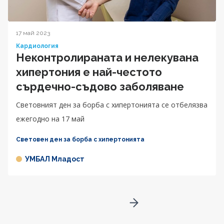
17 май 2023
Кардиология
Неконтролираната и нелекувана
хипертония е най-честото
сърдечно-съдово заболяване
Световният ден за борба с хипертонията се отбелязва
ежегодно на 17 май
Световен ден за борба с хипертонията
УМБАЛ Младост
Go to next page