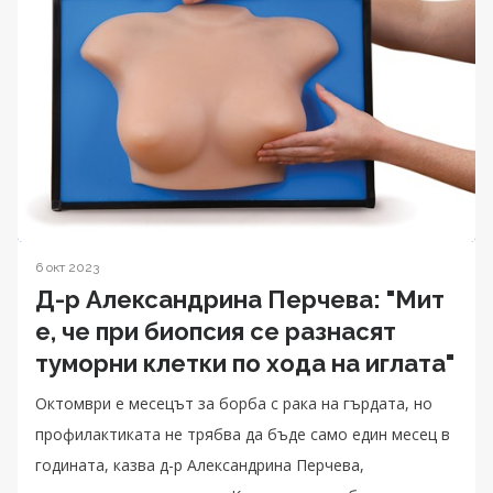
6 окт 2023
Д-р Александрина Перчева: "Мит
е, че при биопсия се разнасят
туморни клетки по хода на иглата"
Октомври е месецът за борба с рака на гърдата, но
профилактиката не трябва да бъде само един месец в
годината, казва д-р Александрина Перчева,