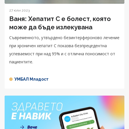
27 юли 2023
Ваня: Хепатит С е болест, която
може да бъде излекувана
Съвременното, утвърдено безинтерфероново лечение
при хроничен хепатит С показва безпрецедентна
успеваемост при над 95% и с отлична поносимост от
пациентите.
УМБАЛ Младост