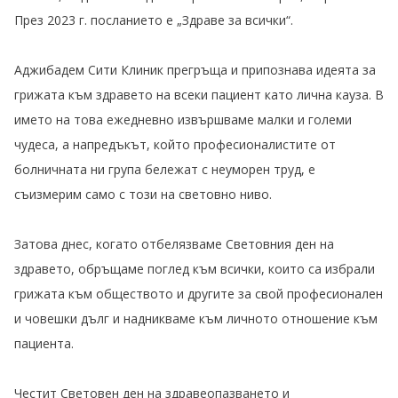
През 2023 г. посланието е „Здраве за всички“.
Аджибадем Сити Клиник прегръща и припознава идеята за
грижата към здравето на всеки пациент като лична кауза. В
името на това ежедневно извършваме малки и големи
чудеса, а напредъкът, който професионалистите от
болничната ни група бележат с неуморен труд, е
съизмерим само с този на световно ниво.
Затова днес, когато отбелязваме Световния ден на
здравето, обръщаме поглед към всички, които са избрали
грижата към обществото и другите за свой професионален
и човешки дълг и надникваме към личното отношение към
пациента.
Честит Световен ден на здравеопазването и