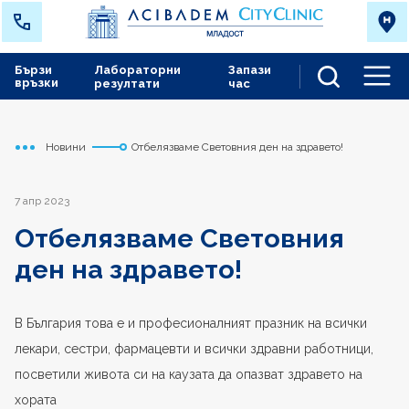
Бързи
Лабораторни
Запази
връзки
резултати
час
Men
Новини
Отбелязваме Световния ден на здравето!
Начало
Младост
7 апр 2023
Отбелязваме Световния
ден на здравето!
В България това е и професионалният празник на всички
лекари, сестри, фармацевти и всички здравни работници,
посветили живота си на каузата да опазват здравето на
хората