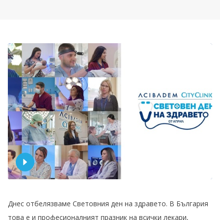
Честит Световен ден на здравето и професионале
Днес отбелязваме Световния ден на здравето. В България
това е и професионалният празник на всички лекари,