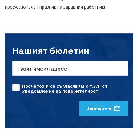
професионален празник на здравния работник!
Нашият бюлетин
Твоят имейл адрес
Прочетох и се съгласявам с т.3.1. от
Уведомление за поверителност
Запиши ме