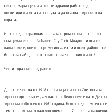
сестри, фармацевти и всички здравни работници,
посветили живота си на каузата да опазват здравето на
хората.
На този ден изразяваме нашата огромна признателност
към целия екип на Acibadem City Clinic Младост и всички
наши колеги, които с професионализъм и всеотдайност се
борят за най-ценното - грижата за човешкия живот!
Честит празник на здравето!
-------------------------------------------------
Денят се чества от 1948 г. по инициатива на Световната
здравна организация, а у нас го отбелязваме и като Ден на
здравния работник от 1964 година. Всяка година фокусът и
темата, под чиито надслов преминава 7 април, са различни.