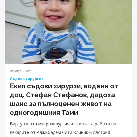
20 апр 2022
Съдова хирургия
Екип съдови хирурзи, водени от
доц. Стефан Стефанов, дадоха
шанс за пълноценен живот на
едногодишния Тами
Виртуозната микрохирургия и екипната работа на
лекарите от Аджибадем Сити Клиник и Австрия