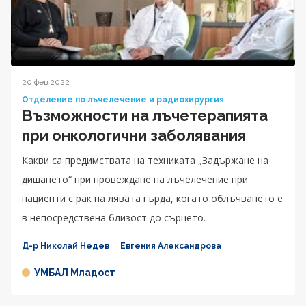
20 фев 2022
Отделение по лъчелечение и радиохирургия
Възможности на лъчетерапията
при онкологични заболявания
Какви са предимствата на техниката „Задържане на
дишането“ при провеждане на лъчелечение при
пациенти с рак на лявата гърда, когато облъчването е
в непосредствена близост до сърцето.
Д-р Николай Недев
Евгения Александрова
УМБАЛ Младост