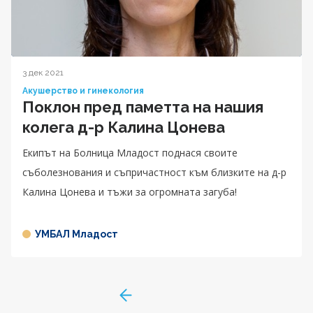
3 дек 2021
Акушерство и гинекология
Поклон пред паметта на нашия
колега д-р Калина Цонева
Екипът на Болница Младост поднася своите
съболезнования и съпричастност към близките на д-р
Калина Цонева и тъжи за огромната загуба!
УМБАЛ Младост
GoToPreviousPage