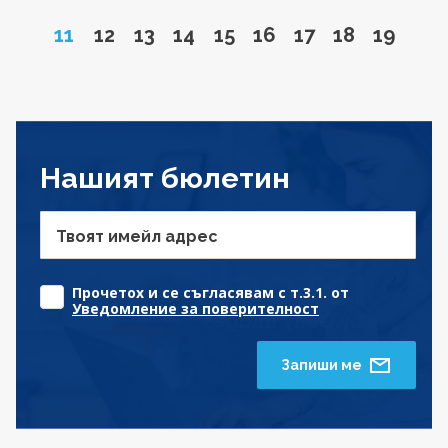
Page
Go to page
Go to page
Go to page
Go to page
Go to page
Go to page
Go to page
Go to 
11
12
13
14
15
16
17
18
19
Нашият бюлетин
Твоят имейл адрес
Прочетох и се съгласявам с т.3.1. от
Уведомление за поверителност
Запиши ме