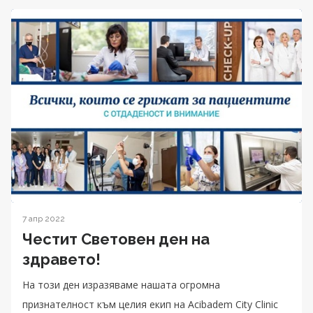
7 апр 2022
Честит Световен ден на
здравето!
На този ден изразяваме нашата огромна
признателност към целия екип на Acibadem City Clinic