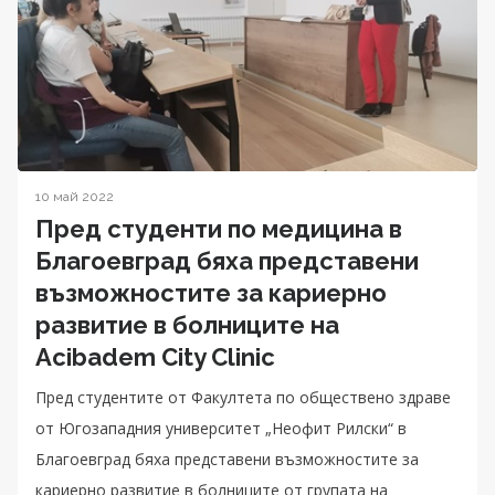
10 май 2022
Пред студенти по медицина в
Благоевград бяха представени
възможностите за кариерно
развитие в болниците на
Acibadem City Clinic
Пред студентите от Факултета по обществено здраве
от Югозападния университет „Неофит Рилски“ в
Благоевград бяха представени възможностите за
кариерно развитие в болниците от групата на