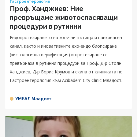
Гастроентерология
Проф. Ханджиев: Ние
превръщаме животоспасяващи
процедури в рутинни
Ендопротезирането на жлъчни пътища и панкреасен
канал, както и иновативните ехо-ендо биопсиране
(хистологична верификация) и протезиране се
превърнаха в рутинни процедури за Проф. Д-р Стоян
Ханджиев, Д-р Борис Крумов и екипа от клиниката по
Гастроентерология към Acibadem City Clinic Младост.
УМБАЛ Младост