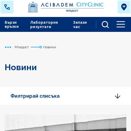
Бързи
Лабораторни
Запази
връзки
резултати
час
Men
Младост
Новини
Начало
Новини
Филтрирай списъка